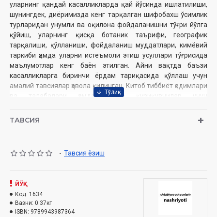
уларнинг қандай касалликларда қай йўсинда ишлатилиши,
шунингдек, диёримизда кенг тарқалган шифобахш ўсимлик
турларидан унумли ва оқилона фойдаланишни тўғри йўлга
қўйиш, уларнинг қисқа ботаник таърифи, географик
тарқалиши, қўлланиши, фойдаланиш муддатлари, кимёвий
таркиби ҳамда уларни истеъмоли этиш усуллари тўғрисида
маълумотлар кенг баён этилган. Айни вақтда баъзи
касалликларга биринчи ёрдам тариқасида қўллаш учун
амалий тавсиялар ҳавола қилинган. Китоб тиббиёт ҳодимлари
ва талабалари ҳамда барча қизиқувчилар учун
мўлжалланган.
ТАВСИЯ
Муаллиф:
Абдуқодир Сатторов
Номи:
«Дард борки дармон ҳам бор 1-китоб»
Нашриёт:
«Adabiyot uchqunari»
-
Тавсия ёзиш
Сана:
2016 йил
ISBN:
978-9943-987-36-4
Хажми:
424 бет‎
ЙЎҚ
Ўлчами:
84х108 1/32‎
Код:
1634
Муқоваси:
юмшоқ‎
Вазни:
0.37кг
ISBN:
9789943987364