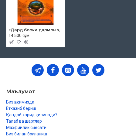
«Дард борки дармон ҳам бор 1-китоб»
14 500 сўм
Маълумот
Биз ҳақимизда
Етказиб бериш
Қандай харид қилинади?
Талаб ва шартлар
Махфийлик сиёсати
Биз билан боғланиш