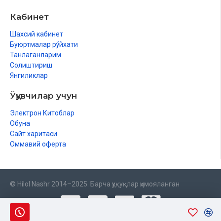
Кабинет
Шахсий кабинет
Буюртмалар рўйхати
Танлаганларим
Солиштириш
Янгиликлар
Ўқувчилар учун
Электрон Китоблар
Обуна
Сайт харитаси
Оммавий оферта
© Hilol Nashr 2014–2025. Барча ҳуқуқлар ҳимояланган