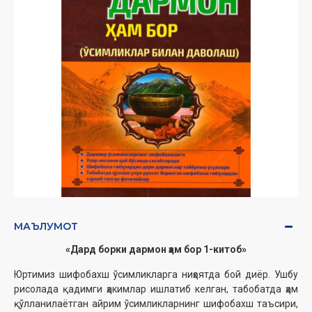
МАЪЛУМОТ
«Дард борки дармон ҳам бор 1-китоб»‎‎
Юртимиз шифобахш ўсимликларга ниҳоятда бой диёр. Ушбу
рисолада қадимги ҳакимлар ишлатиб келган, табобатда ҳам
қўлланилаётган айрим ўсимликларнинг шифобахш таъсири,