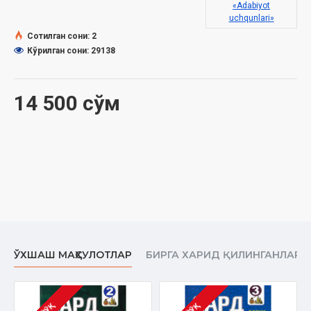
«Adabiyot
uchqunlari»
Сотилган сони: 2
Кўрилган сони: 29138
14 500 сўм
ЎХШАШ МАҲСУЛОТЛАР
БИРГА ХАРИД ҚИЛИНГАНЛАР