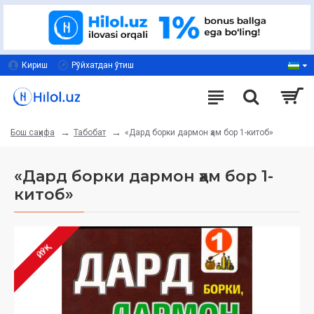
Кириш
Рўйхатдан ўтиш
Табобат
«Дард борки дармон ҳам бор 1-китоб»
Бош саҳифа
«Дард борки дармон ҳам бор 1-
китоб»
ЙЎҚ