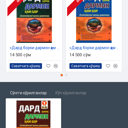
ЙЎҚ
ЙЎҚ
«Дард борки дармон ҳам бор 2-китоб»
«Дард борки дармон ҳам бор 3-китоб»
14 500 сўм
14 500 сўм
Саватчага қўшиш
Саватчага қўшиш
Сўнгги кўрилганлар
Кўп кўрилганлар