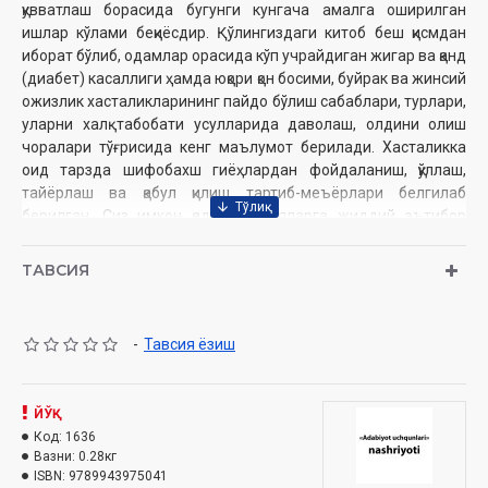
қувватлаш борасида бугунги кунгача амалга оширилган
ишлар кўлами беқиёсдир. Қўлингиздаги китоб беш қисмдан
иборат бўлиб, одамлар орасида кўп учрайдиган жигар ва қанд
(диабет) касаллиги ҳамда юқори қон босими, буйрак ва жинсий
ожизлик хасталикларининг пайдо бўлиш сабаблари, турлари,
уларни халқ табобати усулларида даволаш, олдини олиш
чоралари тўғрисида кенг маълумот берилади. Хасталикка
оид тарзда шифобахш гиёҳлардан фойдаланиш, қўллаш,
тайёрлаш ва қабул қилиш тартиб-меъёрлари белгилаб
берилган. Сиз имкон қадар тавсияларга жиддий эътибор
беринг. Китоб илмий ва халқ табобати билан қизиқувчиларга,
тиббиёт коллежлари талабаларига ёрдамчи қўлланма
ТАВСИЯ
бўлади, деб умид қиламиз.
-
Тавсия ёзиш
Муаллиф:
Абдуқодир Сатторов
Номи:
«Дард борки дармон ҳам бор 2-китоб»
Нашриёт:
«Adabiyot uchqunari»
Сана:
ЙЎҚ
2016 йил
ISBN:
Код:
978-9943-975-04-1
1636
Вазни:
0.28кг
Хажми:
320 бет‎
ISBN:
9789943975041
Ўлчами:
84х108 1/32‎