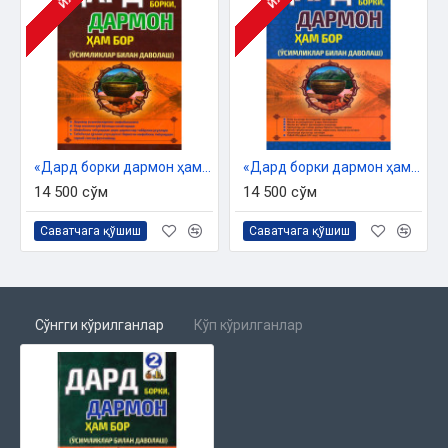
ЙЎҚ
ЙЎҚ
«Дард борки дармон ҳам бор 1-китоб»
«Дард борки дармон ҳам бор 3-китоб»
14 500 сўм
14 500 сўм
Саватчага қўшиш
Саватчага қўшиш
Сўнгги кўрилганлар
Кўп кўрилганлар