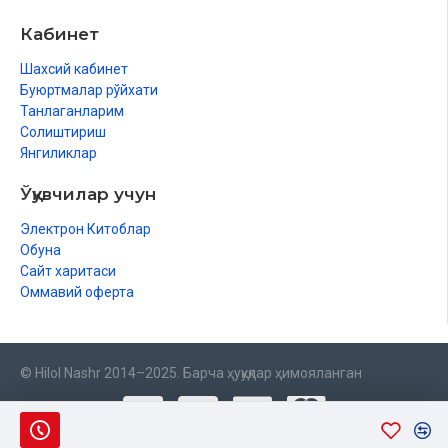
Кабинет
Шахсий кабинет
Буюртмалар рўйхати
Танлаганларим
Солиштириш
Янгиликлар
Ўқувчилар учун
Электрон Китоблар
Обуна
Сайт харитаси
Оммавий оферта
© Hilol Nashr 2014–2025. Барча ҳуқуқлар ҳимояланган