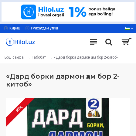
Кириш
Рўйхатдан ўтиш
Табобат
«Дард борки дармон ҳам бор 2-китоб»
Бош саҳифа
«Дард борки дармон ҳам бор 2-
китоб»
ЙЎҚ