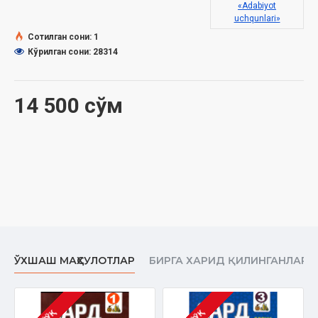
«Adabiyot
Муқоваси:
юмшоқ‎
uchqunlari»
Сотилган сони: 1
Кўрилган сони: 28314
14 500 сўм
ЎХШАШ МАҲСУЛОТЛАР
БИРГА ХАРИД ҚИЛИНГАНЛАР