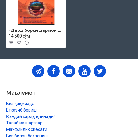
«Дард борки дармон ҳам бор 2-китоб»
14 500 сўм
Маълумот
Биз ҳақимизда
Етказиб бериш
Қандай харид қилинади?
Талаб ва шартлар
Махфийлик сиёсати
Биз билан боғланиш