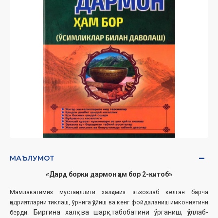
МАЪЛУМОТ
«Дард борки дармон ҳам бор 2-китоб»‎‎
Мамлакатимиз мустақиллиги халқимиз эъзозлаб келган барча
қадриятларни тиклаш, ўрнига қўйиш ва кенг фойдаланиш имкониятини
Биргина халқ ва шарқ табобатини ўрганиш, қўллаб-
берди.