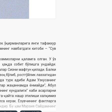
ек ўқирманларига янги тафаккур
мнинг навбатдаги китоби – "Сув
уаммоларни қаламга олган. У ўз
, ҳақда собит бўлишга ундайди.
алар Сизни мафтун қилади. Балки
зоқ бўлиб, ростгўйлик лаззатидан
да турк адиби Адам Узкусанинг
алар жаҳаннамда ёнмайди", Абул
нинг кундалиги" каби асарларни
йта-қайта нашр этилиши халқимиз
са керак. Ёзувчининг фактларга
идир. Бу ҳам Марзия Сайдамнинг