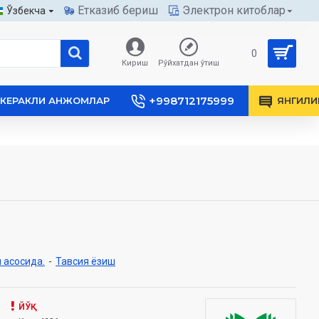
Етказиб бериш
Электрон китоблар
Ўзбекча
0
Кириш
Рўйхатдан ўтиш
+998712175999
КЕРАКЛИ АНЖОМЛАР
ЯНГИЛИ
 асосида.
-
Тавсия ёзиш
ЙЎҚ