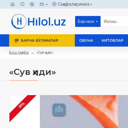
Саҳифаларимиз
Барчаси
БАРЧА БЎЛИМЛАР
ОБУНА
КИТОБЛАР
Бош саҳифа
«Сув ҳиди»
«Сув ҳиди»
ЙЎҚ