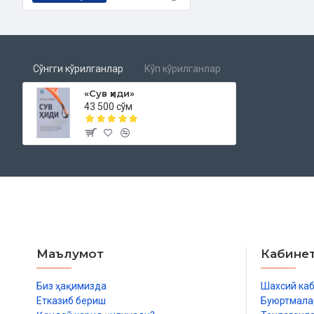
Сўнгги кўрилганлар
Кўп кўрилганлар
«Сув ҳиди»
43 500 сўм
Маълумот
Кабине
Биз ҳақимизда
Шахсий ка
Етказиб бериш
Буюртмала