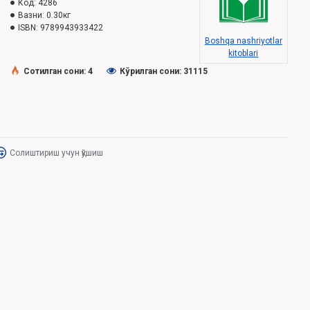
Код:
4286
Вазни:
0.30кг
ISBN:
9789943933422
Boshqa nashriyotlar
kitoblari
Сотилган сони: 4
Кўрилган сони: 31115
Солиштириш учун қўшиш