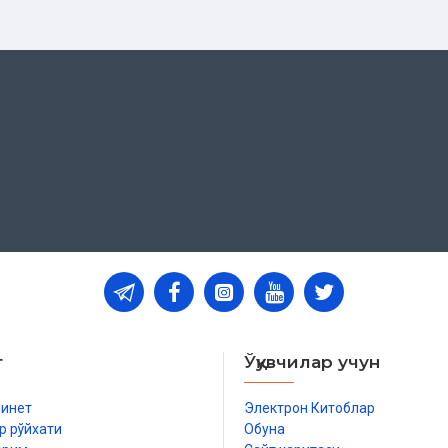
т
Ўқувчилар учун
бинет
Электрон Китоблар
р рўйхати
Обуна