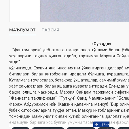
МАЪЛУМОТ
ТАВСИЯ
«Сув ҳиди»
"Фантом оғриғи" деб аталган мақолалар тўплами билан ўзб
усулларини тақдим қилган адиба, таржимон Марзия Сайда
ҳиди"
қўлингизда. Ёзувчи яна инсониятни ўйлантирган долзарб м
битиклари билан китобхонни иродали бўлишга, курашишга
Кутилмаган хулосалар, бетакрор ўхшатишлар, самимий жумл
ҳаёт ҳақиқатлари билан яшашга қувватлантиради. Ёлғондан у
баҳра олишга чақиради. Марзия Сайдам таржимон сифати
"Жаннатга таклифнома", "Тутқун" Саид Чамлижанинг "Бол
Фараж Абдураҳмон ибн Жавзий қаламига мансуб "Бир олим
ўзбек китобхонларига туҳфа этган. Мазкур китобларнинг қа
томонидан мамнуният билан кутиб: олинганига далолат қил
ёндашуви барчага хос бўлган умумий тасаввурлардан фарқл
ўзигагина тегишли оҳанг ва услуб саналади.