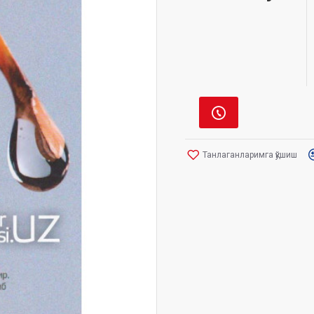
Танлаганларимга қўшиш