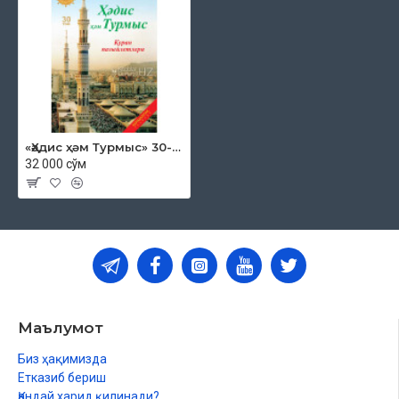
«Ҳәдис ҳәм Турмыс» 30-том. Қуран пазыйлетлери
32 000 сўм
Маълумот
Биз ҳақимизда
Етказиб бериш
Қандай харид қилинади?