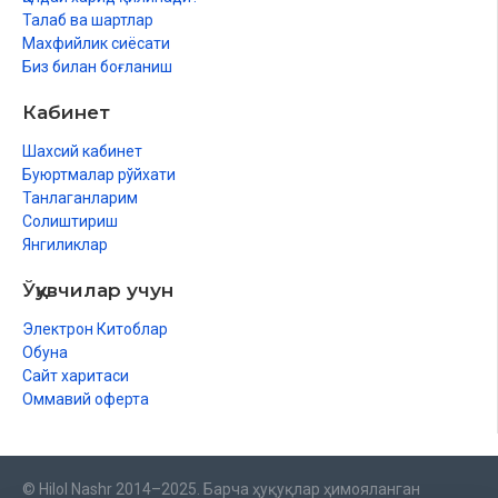
Талаб ва шартлар
Махфийлик сиёсати
Биз билан боғланиш
Кабинет
Шахсий кабинет
Буюртмалар рўйхати
Танлаганларим
Солиштириш
Янгиликлар
Ўқувчилар учун
Электрон Китоблар
Обуна
Сайт харитаси
Оммавий оферта
© Hilol Nashr 2014–2025. Барча ҳуқуқлар ҳимояланган