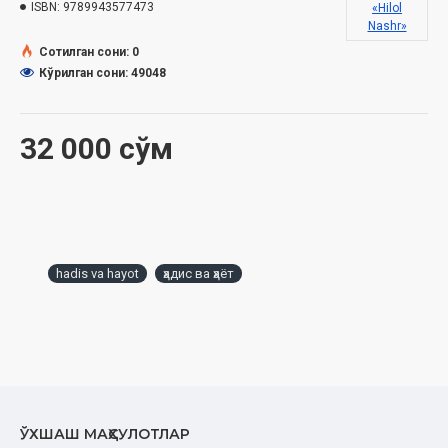
ISBN:
9789943577473
«Hilol
Nashr»
Сотилган сони: 0
Кўрилган сони: 49048
32 000 сўм
hadis va hayot
ҳадис ва ҳаёт
ЎХШАШ МАҲСУЛОТЛАР