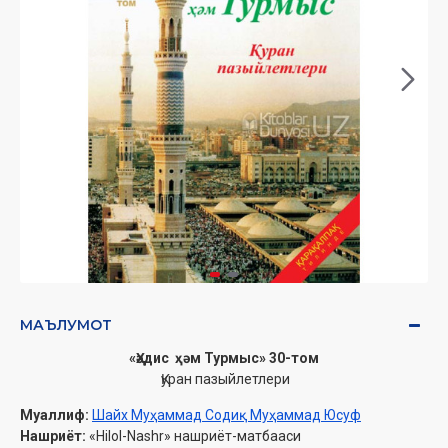
МАЪЛУМОТ
«Ҳәдис ҳәм Турмыс» 30-том
Қуран пазыйлетлери
Муаллиф:
Шайх Муҳаммад Содиқ Муҳаммад Юсуф
Нашриёт:
«Hilol-Nashr» нашриёт-матбааси