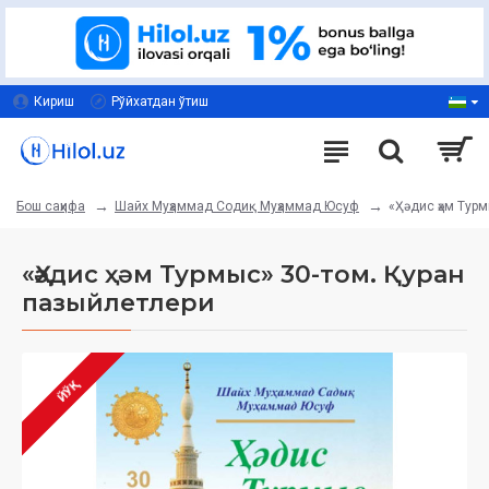
Кириш
Рўйхатдан ўтиш
Шайх Муҳаммад Содиқ Муҳаммад Юсуф
«Ҳәдис ҳәм Тур
Бош саҳифа
«Ҳәдис ҳәм Турмыс» 30-том. Қуран
пазыйлетлери
ЙЎҚ