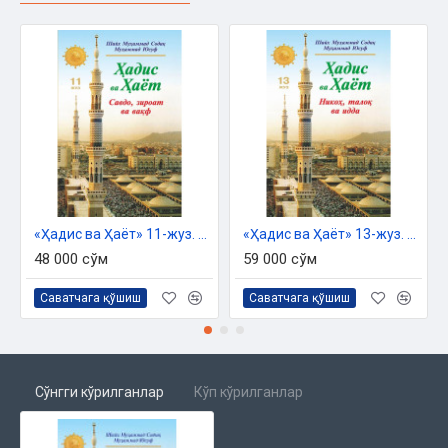
«Ҳадис ва Ҳаёт» 11-жуз. Савдо, зироат ва вақф китоби
«Ҳадис ва Ҳаёт» 13-жуз. Никоҳ, талоқ ва идда китоби
48 000 сўм
59 000 сўм
Саватчага қўшиш
Саватчага қўшиш
Сўнгги кўрилганлар
Кўп кўрилганлар