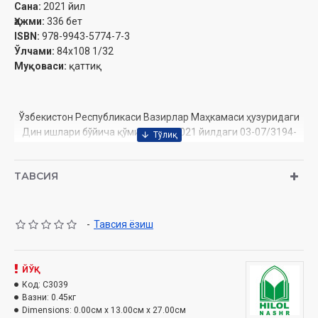
Сана:
2021 йил
Ҳажми:
336 бет
ISBN:
978-9943-5774-7-3
Ўлчами:
84х108 1/32
Муқоваси:
қаттиқ
Ўзбекистон Республикаси Вазирлар Маҳкамаси ҳузуридаги
Дин ишлари бўйича қўмитанинг 2021 йилдаги 03-07/3194-
рақамли тавсияси ила чоп этилган
ТАВСИЯ
Мундарижа
-
Тавсия ёзиш
ЙЎҚ
Код:
C3039
Вазни:
0.45кг
Dimensions:
0.00см x 13.00см x 27.00см