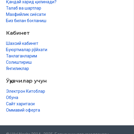
Қандай харид қилинади?
Талаб ва шартлар
Махфийлик сиёсати
Биз билан боғланиш
Кабинет
Шахсий кабинет
Буюртмалар рўйхати
Танлаганларим
Солиштириш
Янгиликлар
Ўқувчилар учун
Электрон Китоблар
Обуна
Сайт харитаси
Оммавий оферта