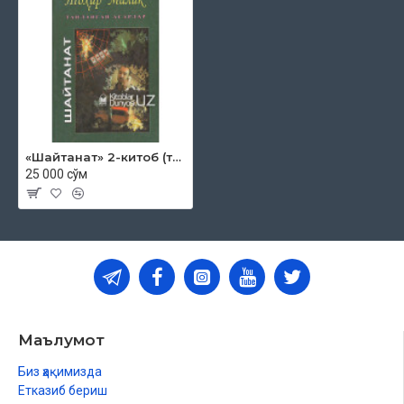
«Шайтанат» 2-китоб (танланган асарлар 19)
25 000 сўм
Маълумот
Биз ҳақимизда
Етказиб бериш