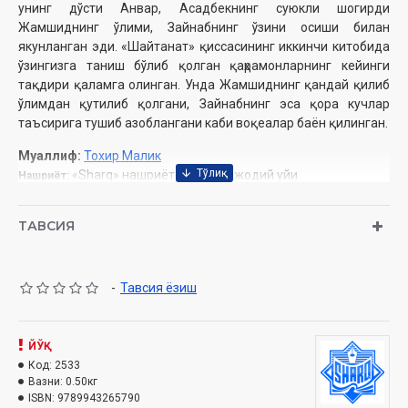
унинг дўсти Анвар, Асадбекнинг суюкли шогирди
Жамшиднинг ўлими, Зайнабнинг ўзини осиши билан
якунланган эди. «Шайтанат» қиссасининг иккинчи китобида
ўзингизга таниш бўлиб қолган қаҳрамонларнинг кейинги
тақдири қаламга олинган. Унда Жамшиднинг қандай қилиб
ўлимдан қутилиб қолгани, Зайнабнинг эса қора кучлар
таъсирига тушиб азоблангани каби воқеалар баён қилинган.
Муаллиф:
Тохир Малик
«Sharq» нашриёт-матбаа ижодий уйи
Нашриёт:
Ҳажми:
464 бет‎
Сана:
2019 йил
ТАВСИЯ
ISBN:
978-9943-26-579-0
Ўлчами:
84×108 1/32 ‎
Муқоваси:
қаттиқ
-
Тавсия ёзиш
ЙЎҚ
Код:
2533
Вазни:
0.50кг
ISBN:
9789943265790