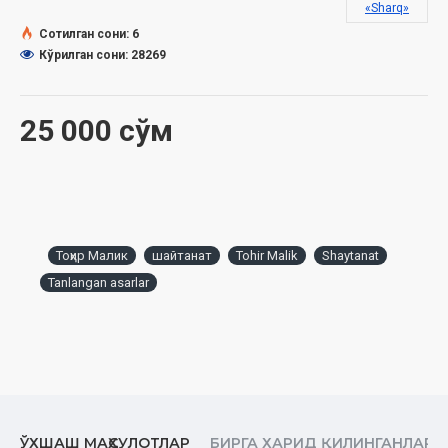
«Sharq»
Сотилган сони: 6
Кўрилган сони: 28269
25 000 сўм
Тоҳир Малик
шайтанат
Tohir Malik
Shaytanat
Tanlangan asarlar
ЎХШАШ МАҲСУЛОТЛАР
БИРГА ХАРИД ҚИЛИНГАНЛАР