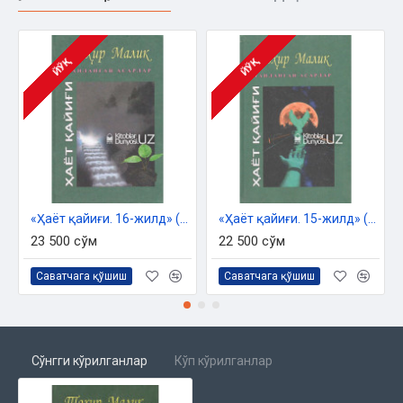
ЙЎҚ
ЙЎҚ
«Ҳаёт қайиғи. 16-жилд» (Танланган асарлар)
«Ҳаёт қайиғи. 15-жилд» (Танланган асарлар)
23 500 сўм
22 500 сўм
Саватчага қўшиш
Саватчага қўшиш
Сўнгги кўрилганлар
Кўп кўрилганлар