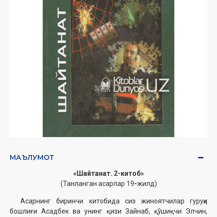
МАЪЛУМОТ
«Шайтанат. 2-китоб»
(Танланган асарлар 19
-
жилд)
Асарнинг биринчи китобида сиз жиноятчилар гуруҳи
бошлиғи Асадбек ва унинг қизи Зайнаб, қўшиқчи Элчин,