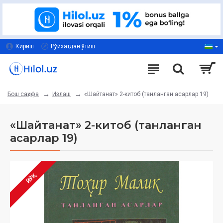
Кириш
Рўйхатдан ўтиш
Излаш
«Шайтанат» 2-китоб (танланган асарлар 19)
Бош саҳифа
«Шайтанат» 2-китоб (танланган
асарлар 19)
ЙЎҚ