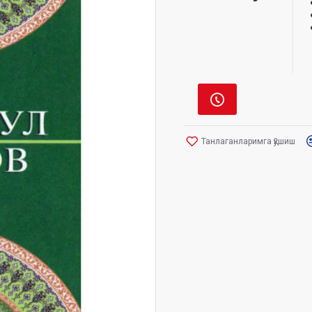
Танлаганларимга қўшиш