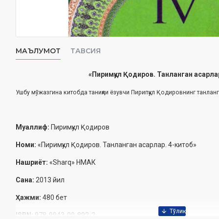
МАЪЛУМОТ
ТАВСИЯ
«Пиримқул Қодиров. Танланган асарла
Ушбу мўжазгина китобда таниқли ёзувчи Пирипқул Қодировнинг танлан
Муаллиф:
Пиримқул Қодиров
Номи:
«Пиримқул Қодиров. Танланган асарлар. 4-китоб»
Нашриёт:
«Sharq» НМАК
Сана:
2013 йил
Ҳажми:
480 бет
ISBN:
978-9943-00-892-2