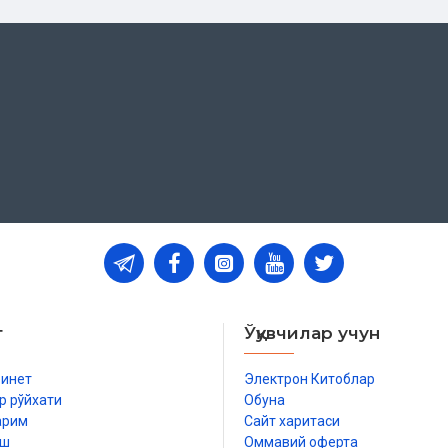
т
Ўқувчилар учун
бинет
Электрон Китоблар
р рўйхати
Обуна
арим
Сайт харитаси
иш
Оммавий оферта