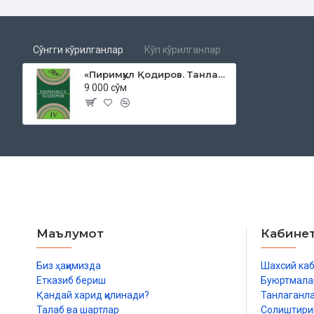
Сўнгги кўрилганлар
Кўп кўрилганлар
«Пиримқул Қодиров. Танланган асарлар. 4-китоб»
9 000 сўм
Маълумот
Кабине
Биз ҳақимизда
Шахсий ка
Етказиб бериш
Буюртмала
Қандай харид қилинади?
Танлаганл
Талаб ва шартлар
Солиштир