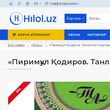
Саҳифаларимиз
Барчаси
БАРЧА БЎЛИМЛАР
ОБУНА
КИТОБЛАР
Бош саҳифа
«Sharq»
«Пиримқул Қодиров. Танланган асарлар.
«Пиримқул Қодиров. Танл
ЙЎҚ