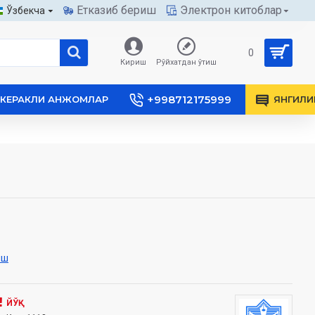
Етказиб бериш
Электрон китоблар
Ўзбекча
0
Кириш
Рўйхатдан ўтиш
+998712175999
КЕРАКЛИ АНЖОМЛАР
ЯНГИЛИ
иш
ЙЎҚ