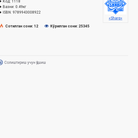
Код:
1118
Вазни:
0.49кг
ISBN:
9789943008922
«Sharq»
Сотилган сони: 12
Кўрилган сони: 25345
Солиштириш учун қўшиш