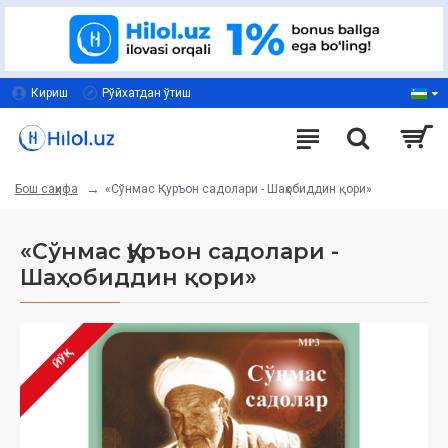
Кириш
Рўйхатдан ўтиш
«Сўнмас Қуръон садолари - Шаҳобиддин қори»
Бош саҳифа
«Сўнмас Қуръон садолари -
Шаҳобиддин қори»
ЙЎҚ