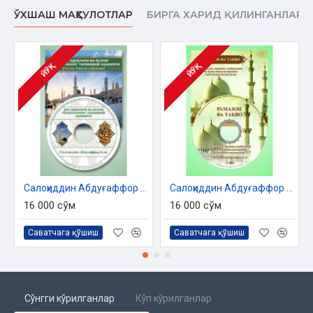
ЎХШАШ МАҲСУЛОТЛАР
БИРГА ХАРИД ҚИЛИНГАНЛАР
ЙЎҚ
ЙЎҚ
Салоҳиддин Абдуғаффор ўғли «Дуо одоблари ва Ислом рукнларининг тарбиявий аҳамияти» (МР3)
Салоҳиддин Абдуғаффор ўғли «Рамазон ва тақво» (МР3)
16 000 сўм
16 000 сўм
Саватчага қўшиш
Саватчага қўшиш
Сўнгги кўрилганлар
Кўп кўрилганлар