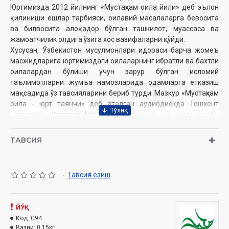
Юртимизда 2012 йилнинг «Мустаҳкам оила йили» деб эълон
қилиниши ёшлар тарбияси, оилавий масалаларга бевосита
ва билвосита алоқадор бўлган ташкилот, муассаса ва
жамоатчилик олдига ўзига хос вазифаларни қўйди.
Хусусан, Ўзбекистон мусулмонлари идораси барча жомеъ
масжидларига юртимиздаги оилаларнинг ибратли ва бахтли
оилалардан бўлиши учун зарур бўлган исломий
таълимотларни жумъа намозларида одамларга етказиш
мақсадида ўз тавсияларини бериб турди. Мазкур «Мустаҳкам
оила - юрт таянчи» деб аталган аудиодискда Тошкент
шаҳридаги
«Ҳазрати Али»
номли масжиднинг имом-хатиби
Салоҳиддин Шариповнинг шу мавзуга оид суҳбатларни ажойиб
тарзда баён этган маърузалари ўрин олган.
ТАВСИЯ
Муаллиф
: Салоҳиддин Абдуғаффор ўғли
Номи
: «Мустаҳкам оила - юрт таянчи» (CD МР3)
-
Тавсия ёзиш
Нашриёт
: «SEMURG’ MEDIA» МЧЖ
1. Мустаҳкам оила - юрт таянчи
ЙЎҚ
2. Мустаҳкам оила - муқаддас даргоҳ
Код:
C94
3. Қариндошлик ришталари узилмасин
Вазни:
0.15кг