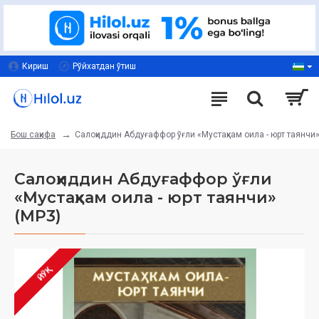
Кириш
Рўйхатдан ўтиш
Салоҳиддин Абдуғаффор ўғли «Мустаҳкам оила - юрт таянчи»
Бош саҳифа
Салоҳиддин Абдуғаффор ўғли
«Мустаҳкам оила - юрт таянчи»
(МР3)
ЙЎҚ