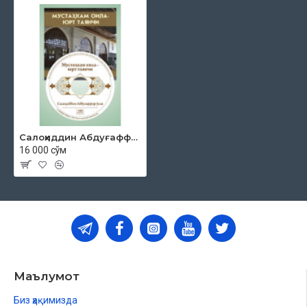
Салоҳиддин Абдуғаффор ўғли «Мустаҳкам оила - юрт таянчи» (МР3)
16 000 сўм
Маълумот
Биз ҳақимизда