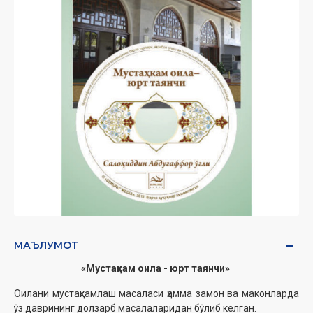
МАЪЛУМОТ
«Мустаҳкам оила - юрт таянчи»
Оилани мустаҳкамлаш масаласи ҳамма замон ва маконларда
ўз даврининг долзарб масалаларидан бўлиб келган.