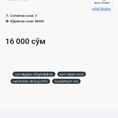
4. Болалар - жаннат райҳонларидир
5. Бағрикенглик фазилати ҳақида
«Hilol Studio»
6. Ота-онага яхшилик қилиш - улуғ фазилат
Сотилган сони: 3
7. Тасаввуф ҳақида тасаввур
Кўрилган сони: 58345
8. Сабр - улуғ фазилат
9. Тинчлик - бебаҳо неъмат
16 000 сўм
салоҳиддин абдуғаффор
мустаҳкам оила
salohiddin abdug'affor
mustahkam oila