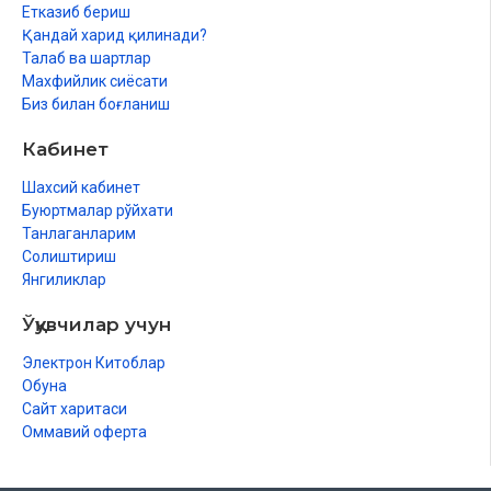
Етказиб бериш
Қандай харид қилинади?
Талаб ва шартлар
Махфийлик сиёсати
Биз билан боғланиш
Кабинет
Шахсий кабинет
Буюртмалар рўйхати
Танлаганларим
Солиштириш
Янгиликлар
Ўқувчилар учун
Электрон Китоблар
Обуна
Сайт харитаси
Оммавий оферта