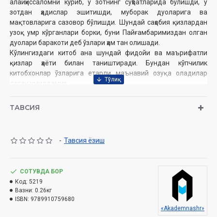
алайҳиссаломни кўриб, у зотнинг суҳбатларида бўлишди, у
зотдан ҳадислар эшитишди, муборак дуоларига ва
мақтовларига сазовор бўлишди. Шундай саҳобия қизлардан
узоқ умр кўрганлари борки, буни Пайғамбаримиздан олган
дуолари баракоти деб ўзлари ҳам тан олишади.
Кўлингиздаги китоб ана шундай фидойи ва маърифатли
қизлар ҳаёти билан таништиради. Бундан кўпчилик
китобхонлар ўзларига етарли маънавий озуқа оладилар
деган умиддамиз.
ТАВСИЯ
Мусанниф ва
н
ашрга тайёрловчи:
Бобомурод
Эрали,
Толибжон Низом
Нашриёт:
«Akademnashr»
-
Тавсия ёзиш
Сана:
2024 йил
Ҳажми:
256 бет
ISBN:
978-9910-759-68-0
СОТУВДА БОР
Ўлчами:
84x108 1/32
Код:
5219
Муқоваси:
Юмшоқ
Вазни:
0.26кг
ISBN:
9789910759680
Ўзбекистон Республикаси Дин ишлари бўйича қўмитанинг
«Akademnashr»
2024 йил 23 августдаги 03-07/5199-сонли хулосаси