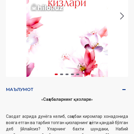
МАЪЛУМОТ
Саҳобаларнинг қизлари
«
»
Саодат асрида дунёга келиб, саҳобаи киромлар хонадонида
вояга етган ва тарбия топган қизларнинг ҳаёти қандай бўлган
деб ўйлайсиз? Уларнинг бахти шундаки, Набий