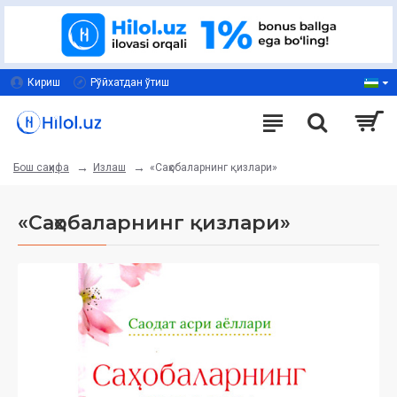
Кириш
Рўйхатдан ўтиш
Излаш
«Саҳобаларнинг қизлари»
Бош саҳифа
«Саҳобаларнинг қизлари»