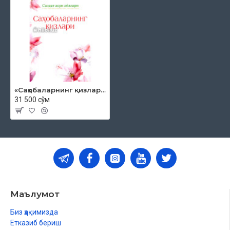
«Саҳобаларнинг қизлари»
31 500 сўм
Маълумот
Биз ҳақимизда
Етказиб бериш