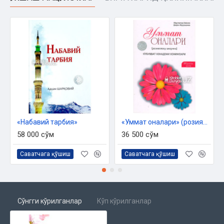
Фотима бинти Ямон
Асмо бинти Язид.
Фойдаланилган манба ва адабиётлар
«Набавий тарбия»
«Уммат оналари» (розияллоҳу анҳунна)
58 000 сўм
36 500 сўм
Саватчага қўшиш
Саватчага қўшиш
Сўнгги кўрилганлар
Кўп кўрилганлар