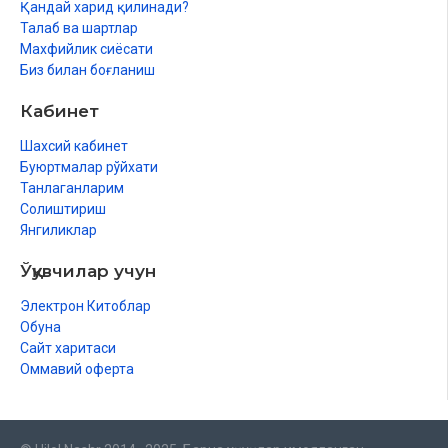
Қандай харид қилинади?
Талаб ва шартлар
Махфийлик сиёсати
Биз билан боғланиш
Кабинет
Шахсий кабинет
Буюртмалар рўйхати
Танлаганларим
Солиштириш
Янгиликлар
Ўқувчилар учун
Электрон Китоблар
Обуна
Сайт харитаси
Оммавий оферта