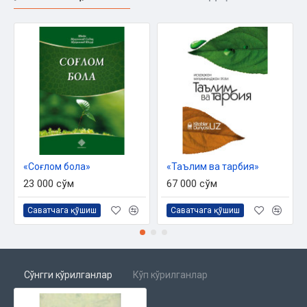
«Соғлом бола»
«Таълим ва тарбия»
23 000 сўм
67 000 сўм
Саватчага қўшиш
Саватчага қўшиш
Сўнгги кўрилганлар
Кўп кўрилганлар