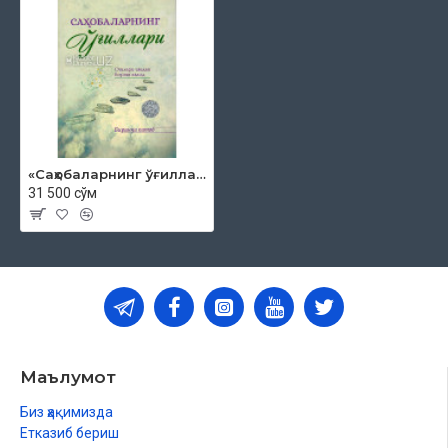
«Саҳобаларнинг ўғиллари» 1-китоб
31 500 сўм
Маълумот
Биз ҳақимизда
Етказиб бериш