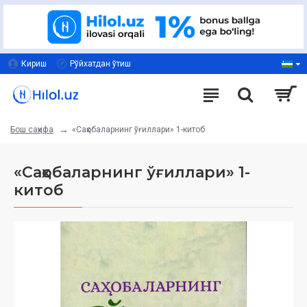
Кириш
Рўйхатдан ўтиш
«Саҳобаларнинг ўғиллари» 1-китоб
Бош саҳифа
«Саҳобаларнинг ўғиллари» 1-
китоб