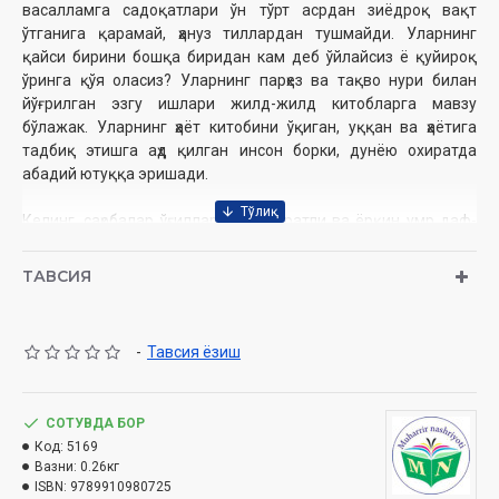
васалламга садоқатлари ўн тўрт асрдан зиёдроқ вақт
ўтганига қарамай, ҳануз тиллардан тушмайди. Уларнинг
қайси бирини бошқа биридан кам деб ўйлайсиз ё қуйироқ
ўринга қўя оласиз? Уларнинг парҳез ва тақво нури билан
йўғрилган эзгу ишлари жилд-жилд китобларга мавзу
бўлажак. Уларнинг ҳаёт китобини ўқиган, уққан ва ҳаётига
тадбиқ этишга аҳд қилган инсон борки, дунёю охиратда
абадий ютуққа эришади.
Келинг, саҳобалар ўғилларининг ибратли ва ёрқин умр даф-
тарларини бирма-бир варақлаб кўринг, қимматли вақтингиз
кетгани учун асло афсусланмайсиз.
ТАВСИЯ
Ўзбекистон Республикаси Вазирлар Маҳкамаси ҳузуридаги
-
Тавсия ёзиш
Дин ишлари бўйича қўмитанинг 2022 йил 20 декабрдаги
03-07/9614-сонли хулоса хати асосида нашрга
тайёрланди.
СОТУВДА БОР
Код:
5169
Вазни:
0.26кг
Нашрга тайёрловчи:
Бобомурод Эрали
ISBN:
9789910980725
Нашриёт:
«Муҳаррир» нашриёти