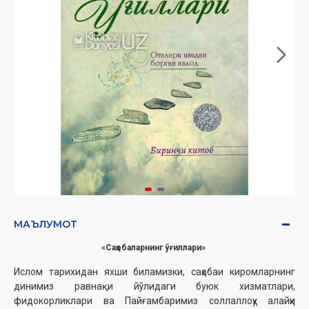
МАЪЛУМОТ
«Саҳобаларнинг ўғиллари»
Ислом тарихидан яхши биламизки, саҳобаи киромларнинг
динимиз равнақи йўлидаги буюк хизматлари,
фидокорликлари ва Пайғамбаримиз соллаллоҳу алайҳи