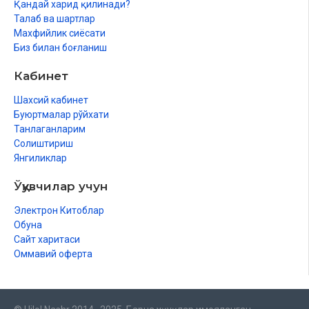
Қандай харид қилинади?
Талаб ва шартлар
Махфийлик сиёсати
Биз билан боғланиш
Кабинет
Шахсий кабинет
Буюртмалар рўйхати
Танлаганларим
Солиштириш
Янгиликлар
Ўқувчилар учун
Электрон Китоблар
Обуна
Сайт харитаси
Оммавий оферта