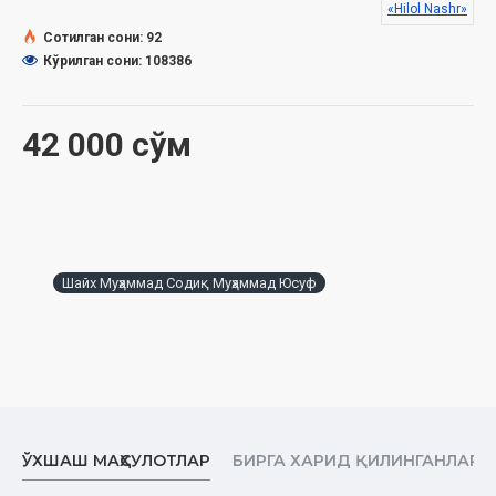
«Hilol Nashr»
Сотилган сони: 92
Кўрилган сони: 108386
42 000 сўм
Шайх Муҳаммад Содиқ Муҳаммад Юсуф
ЎХШАШ МАҲСУЛОТЛАР
БИРГА ХАРИД ҚИЛИНГАНЛАР