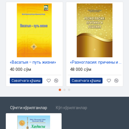
«Васатыя – путь жизни»
«Разногласия: причины и решения»
40 000 сўм
48 000 сўм
Саватчага қўшиш
Саватчага қўшиш
Сўнгги кўрилганлар
Кўп кўрилганлар