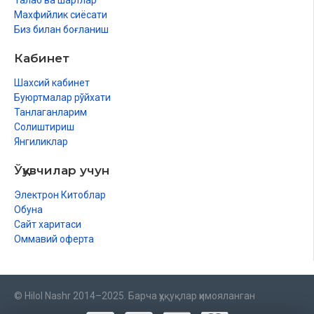
Талаб ва шартлар
Махфийлик сиёсати
Биз билан боғланиш
Кабинет
Шахсий кабинет
Буюртмалар рўйхати
Танлаганларим
Солиштириш
Янгиликлар
Ўқувчилар учун
Электрон Китоблар
Обуна
Сайт харитаси
Оммавий оферта
© Hilol Nashr 2014–2025. Барча ҳуқуқлар ҳимояланган