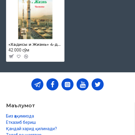
«Хадисы и Жизнь» 4-джуз. Чистота
42 000 сўм
Маълумот
Биз ҳақимизда
Етказиб бериш
Қандай харид қилинади?