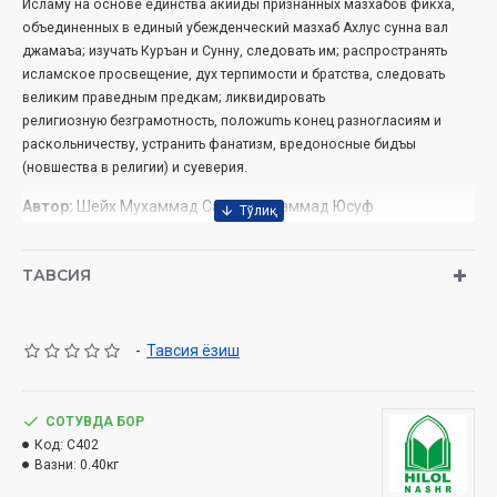
Исла
му на основе единства акийды признанных мазхабов фикха,
объединенных в еди
ный убежденческий мазхаб Ахлус сунна вал
джамаъа; изучать Куръан и Сунну,
следовать им; распространять
исламское просвещение, дух терпимости и
братства, следовать
великим праведным предкам; ликвидировать
религиозную
безграмотность, положumь конец разногласиям и
раскольничеству, устранить
фанатизм, вредоносные бидъы
(новшества в религии) и суеверия.
Автор:
Шейх Мухаммад Садик Мухаммад Юсуф
Издательство:
Хилал-Нашр
Дата:
2022 г.
ТАВСИЯ
Размер
: 304 страницы
ISBN:
978-9943-5476-0-5
Размеры:
84 × 108 1/32
Обложка:
Твердая
-
Тавсия ёзиш
СОТУВДА БОР
Код:
C402
Вазни:
0.40кг