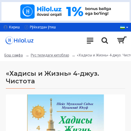
Кириш
Рўйхатдан ўтиш
Рус тилидаги китоблар
«Хадисы и Жизнь» 4-джуз. Чист
Бош саҳифа
«Хадисы и Жизнь» 4-джуз.
Чистота