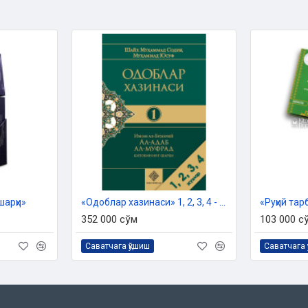
 Дин ишлари бўйича қўмитанинг
и ила чоп этилган.
рат:
шарҳи»
«Одоблар хазинаси» 1, 2, 3, 4 - жузлари
352 000 сўм
103 000 с
Саватчага қўшиш
Саватчага 