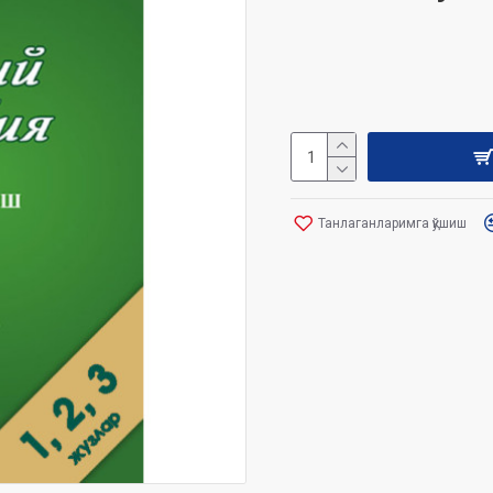
Танлаганларимга қўшиш