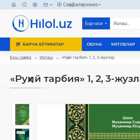
Саҳифаларимиз
Барчаси
БАРЧА БЎЛИМЛАР
ОБУНА
КИТОБЛАР
Бош саҳифа
Излаш
«Руҳий тарбия» 1, 2, 3-жузлар
«Руҳий тарбия» 1, 2, 3-жуз