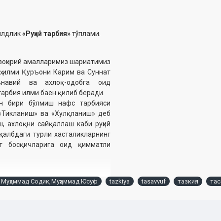
илдлик
«Руҳий тарбия»
тўплами.
зоҳирий амалларимиз шариатимиз
ҳ илми Қуръони Карим ва Суннат
ънавий ва ахлоқ-одобга оид
тарбия илми баён қилиб беради.
н бири бўлмиш нафс тарбияси
«Тикланиш» ва «Хулқланиш» деб
, ахлоқни сайқаллаш каби руҳий
қалбдаги турли хасталикларнинг
нг босқичларига оид қимматли
 Муҳаммад Содиқ Муҳаммад Юсуф
tazkiya
tasavvuf
тазкия
та
2024, 2025)