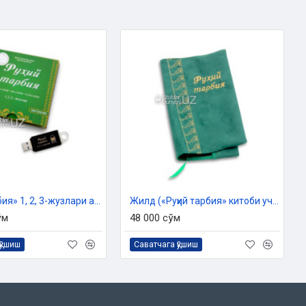
«Руҳий тарбия» 1, 2, 3-жузлари аудиоси (usb-flash)
Жилд («Руҳий тарбия» китоби учун)
ўм
48 000 сўм
қўшиш
Саватчага қўшиш