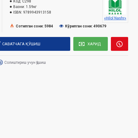
Код:
C298
Вазни:
1.59кг
ISBN:
9789943913158
«Hilol Nashr»
Сотилган сони: 5984
Кўрилган сони: 490679
САВАТЧАГА ҚЎШИШ
ХАРИД
Солиштириш учун қўшиш