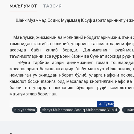
МАЪЛУМОТ
ТАВСИЯ
Шайх Муҳаммад Содиқ Муҳаммад Юсуф ҳазратларининг уч ж
Маълумки, жисмоний ва молиявий ибодатларимизни, яъни 
томонидан тартибга солиниб, уларнинг тафсилотларини фиқ
асосида баён қилиб беради. Динимизнинг руҳий-ма
таълимотларини эса Қуръони Карим ва Суннат асосида руҳий 
«Руҳий тарбия» асари динимизнинг тамал тошларида
масалаларига бағишлангандир. Ушбу мажмуа «Покланиш», 
номланган уч жилддан иборат бўлиб, уларга нафсни поклаш
камолот босқичларига оид масалалар киритилган, нафс ва 
баёни ва улардан покланиш йўллари, руҳий камолотни
маълумотлар берилган.
ruhiy tarbiya
shayx Muhammad Sodiq Muhammad Yusuf
шайх
Муаллиф:
Шайх Муҳаммад Содиқ Муҳаммад Юсуф
Нашриёт:
«Hilol-Nashr» нашриёт-матбааси
Сана:
2026 йил (2014, 2016, 2018, 2019, 2020, 2021, 2022, 2023, 
Ҳажми:
1-жуз - 480 бет, 2-жуз - 496 бет, 3-жуз - 464 бет