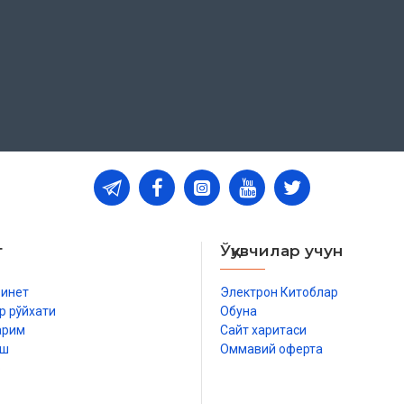
т
Ўқувчилар учун
бинет
Электрон Китоблар
р рўйхати
Обуна
арим
Сайт харитаси
иш
Оммавий оферта
р