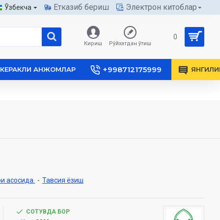
Етказиб бериш
Электрон китоблар
Ўзбекча
0
Кириш
Рўйхатдан ўтиш
+998712175999
КЕРАКЛИ АНЖОМЛАР
ЯНГИЛИ
и асосида.
-
Тавсия ёзиш
СОТУВДА БОР