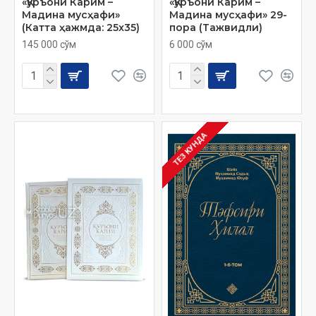
«Қуръони Карим –
«Қуръони Карим –
Мадина мусҳафи»
Мадина мусҳафи» 29-
(Катта ҳажмда: 25x35)
пора (Тажвидли)
145 000 сўм
6 000 сўм
ТЕЗ КУНДА