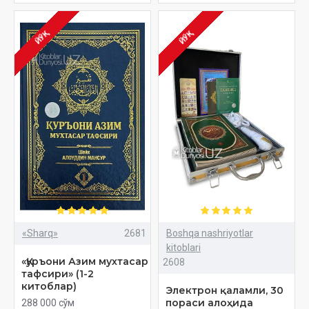
ЙЎҚ
ЙЎҚ
«Sharq»
2681
Boshqa nashriyotlar
kitoblari
«Қуръони Азим мухтасар
2608
тафсири» (1-2
китоблар)
Электрон қаламли, 30
пораси алоҳида
288 000 сўм