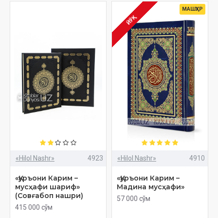
МАШҲУР
ЙЎҚ
«Hilol Nashr»
4923
«Hilol Nashr»
4910
«Қуръони Карим –
«Қуръони Карим –
мусҳафи шариф»
Мадина мусҳафи»
(Совғабоп нашри)
57 000 сўм
415 000 сўм