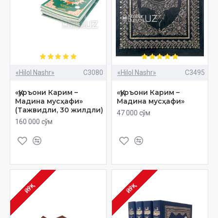
«Hilol Nashr»
C3080
«Hilol Nashr»
C3495
«Қуръони Карим –
«Қуръони Карим –
Мадина мусҳафи»
Мадина мусҳафи»
(Тажвидли, 30 жилдли)
47 000 сўм
160 000 сўм
ЙЎҚ
ЙЎҚ