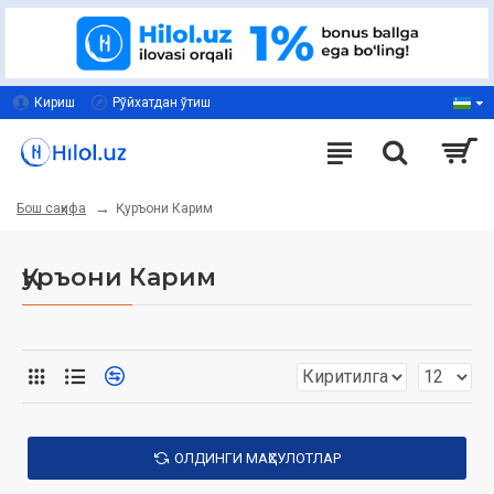
Кириш
Рўйхатдан ўтиш
Қуръони Карим
Бош саҳифа
Қуръони Карим
ОЛДИНГИ МАҲСУЛОТЛАР