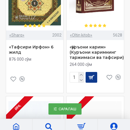
«Sharq»
2002
«Oltin kitob»
5628
«Тафсири Ирфон» 6
«Қуръони карим»
жилд
(Куръони каримнинг
таржимаси ва тафсири)
876 000 сўм
264 000 сўм
ЙЎҚ
ЙЎҚ
САРАЛАШ