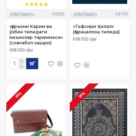
«Hilol Nashr»
C4326
«Hilol Nashr»
C4149
«Қуръони Карим ва
«Тәфсири Ҳилал»
ўзбек тилидаги
(Қорақалпоқ тилида)
маънолар таржимаси»
698 000 сўм
(совғабоп нашри)
498 000 сўм
ЙЎҚ
ЙЎҚ