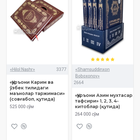
«Hilol Nashr»
3377
«Shamsuddinxon
Boboxonov»
«Қуръони Карим ва
2664
ўзбек тилидаги
маънолар таржимаси»
«Қуръони Азим мухтасар
(совғабоп, қутида)
тафсири» 1, 2, 3, 4-
китоблар (қутида)
525 000 сўм
264 000 сўм