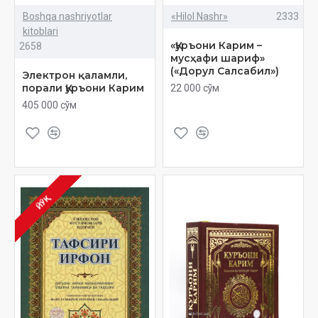
Boshqa nashriyotlar
«Hilol Nashr»
2333
kitoblari
«Қуръони Карим –
2658
мусҳафи шариф»
(«Дорул Салсабил»)
Электрон қаламли,
порали Қуръони Карим
22 000 сўм
405 000 сўм
ЙЎҚ