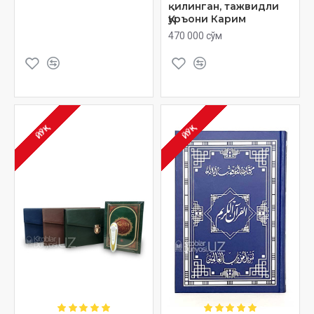
қилинган, тажвидли
Қуръони Карим
470 000 сўм
ЙЎҚ
ЙЎҚ