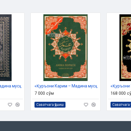
да олинди. Бунда Андалусия ва
мад ва у зотга эргашган Машриқ
бийнинг «Нозиматуз-зуҳр» китоби
мон Суламийдан, у Алий ибн Абу
Унга кўра оятлар сони 6236 тадир.
би қисмларнинг бошланиш ўринлари
инг «Нозиматуз-зуҳр» китоби ва
л-баён» рисоласи ҳамда Абу Ийд
асосида кўрсатилди.
аккий ва маданийлиги ҳақидаги
инг китобидан ҳамда қироат ва
«Қуръони Карим – Мадина мусҳафи»
«Қуръони Карим – Мадина мусҳафи» 30-пора (Тажвидли)
7 000 сўм
168 000 с
 маъноларнинг тақозосига кўра,
Саватчага қўшиш
Саватчага 
қан қарорлар асосида қўйилди.
и асосида қайд қилинди. Улардан
а уларга ишора қилинмаган. Бу