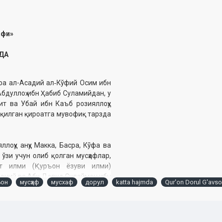
афи»
ИДА
ра ал-Асадий ал‑Кўфий Осим ибн
бдуллоҳ ибн Ҳабиб Суламийдан, у
ит ва Убай ибн Каъб розияллоҳу
л қилган қироатга мувофиқ тарзда
лоҳу анҳу Макка, Басра, Кўфа ва
ўзи учун олиб қолган мусҳафлар,
ат илми (Қуръон ёзуви илми)
Доний ва Абу Довуд Сулаймон ибн
ъон
мусҳаф
мусхаф
дорул
katta hajmda
Qur'on Dorul G'avso
да Абу Довуднинг сўзи танланди.
га тўла мосдир.
ари имом Танасийнинг «Ат-Тироз