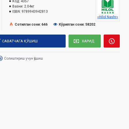
Код:
4357
Вазни:
2.04кг
ISBN:
9789943942813
«Hilol Nashr»
Сотилган сони: 646
Кўрилган сони: 58202
САВАТЧАГА ҚЎШИШ
ХАРИД
Солиштириш учун қўшиш