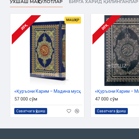
ЎХШАШ МАҲСУЛОТЛАР
БИРГА ХАРИД ҚИЛИНГАНЛАР
ъала зобтил-харроз» китоби асосида қабул қилган йўсин
Мағриб уламолари қўллаган белгилар ўрнига Халил ибн Аҳ
уламолари қабул қилган аломатлар танланди.
МАШҲУР
ЙЎҚ
ЙЎҚ
Оятлар ва уларнинг адади кўфаликлар услубида ‒ имом Шоти
ва оятлар хусусида ёзилган бошқа асарларда Абу Абдурраҳ
Толиб розияллоҳу анҳудан қилган ривоят асосида белгиланди. 
30 жуз (пора), 60 ҳизб (ярим жуз) ва рубуъ (чорак ҳизб) ка
имом Сафоқусийнинг «Ғойсун-нафъ» асари, имом Шотибийн
унинг шарҳлари, шайх Муҳаммад Мутаваллийнинг «Таҳқиқу
Ризвон Мухиллотийнинг «Иршодул-қурро вал-котибин» асари 
Мусҳаф сўнгида илова қилинган жадвалда сураларнинг м
маълумот Абу Қосим Умар ибн Муҳаммад ибн Абдулкофийн
«Қуръони Карим – Мадина мусҳафи»
тафсирга доир асарлардан олинди.
57 000 сўм
47 000 сўм
Вақф аломатлари ушбу мусҳафни тайёрлаш гуруҳи томонидан
Саватчага қўшиш
Саватчага қўшиш
тафсир ва вақф-ибтидо уламоларининг сўзларидан келиб чиқ
Сажда оятлари ва уларнинг ўринлари фиқҳ ва ҳадис китоблар
бештасида уламолар ихтилоф қилган бўлиб, ушбу мусҳафд