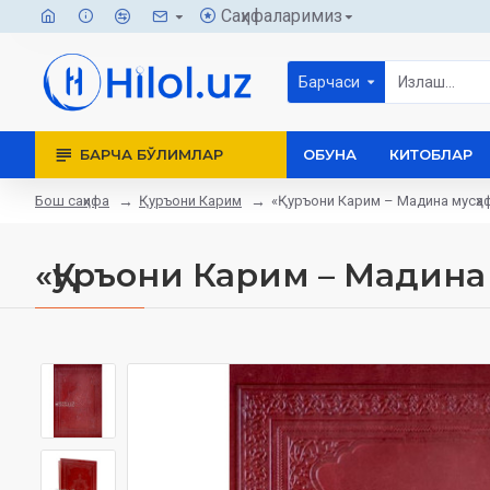
Саҳифаларимиз
Барчаси
БАРЧА БЎЛИМЛАР
ОБУНА
КИТОБЛАР
Бош саҳифа
Қуръони Карим
«Қуръони Карим – Мадина мусҳаф
«Қуръони Карим – Мадина 