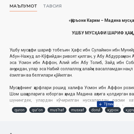
МАЪЛУМОТ
ТАВСИЯ
«Қуръони Карим – Мадина мусҳ
УШБУ МУСҲАФИ ШАРИФ ҲАҚ
Ушбу мусҳафи шариф тобеъин Ҳафс ибн Сулаймон ибн Муғий
Абун-Нажуд ал-Кўфийдан ривоят қилган, у Абу Абдурраҳмон А
эса Усмон ибн Аффон, Алий ибн Абу Толиб, Зайд ибн Соб
анҳумдан, улар эса Набий соллаллоҳу алайҳи васалламдан нақ
ёзилган ва белгилари қўйилган.
Мусҳафнинг ҳарфлари рошид халифа Усмон ибн Аффон розиял
Шом шаҳарларига юборган ҳамда Мадина аҳлига қолдирган ва 
шунингдек, улардан кўчирилган нусхалардан расми х
уламоларининг ривоятлари асосида олинди. Бунда Абу Амр 
quron
qur'on
mus'haf
musxaf
dorul
қурон
қур
Нажоҳларнинг нақллари асос қилиб олинди, фарқли ўринлар
Бинобарин, мусҳафнинг ҳар ҳарфи мазкур олти усмоний мусҳаф
Мусҳафдаги ҳарфдан бошқа белгилар ушбу илм мутахассисл