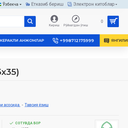
Етказиб бериш
Электрон китоблар
Ўзбекча
0
Кириш
Рўйхатдан ўтиш
+998712175999
КЕРАКЛИ АНЖОМЛАР
ЯНГИЛИ
x35)
и асосида.
-
Тавсия ёзиш
СОТУВДА БОР