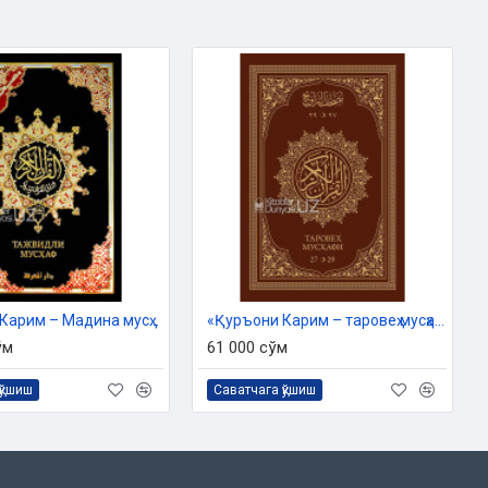
«Қуръони Карим – Мадина мусҳафи» (Тажвидли, катта ҳажмда: 25x35)
«Қуръони Карим – таровеҳ мусҳафи». 27–29 кунлик (Сариқ қоғозда)
ўм
61 000 сўм
қўшиш
Саватчага қўшиш