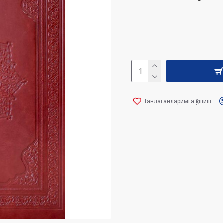
Танлаганларимга қўшиш