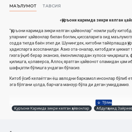
МАЪЛУМОТ
ТАВСИЯ
«Қуръони каримда зикри келган ҳа
"Қуръони каримда зикри келган ҳайвонлар" номли ушбу китоб
уларнинг ҳайвонлар билан боғлиқ қиссаларига оид маълумот
содда тилда баён этил ди. Шунингдек, китобни тайёрлашда Қ
ҳадисларга асосланилди. Азиз ота-оналар, китобдаги ҳикмат
гизга ўқиб берар экансиз, ёмонликлардан хулоса чиқаришга,
қилишга, қолаверса, Аллоҳ яратган ҳайвонот оламидан ҳам иб
шафқатли бўлишга ундаган бўласиз.
Китоб ўсиб келаётган ёш авлодни баркамол инсонлар бўлиб 
эга бўлгани ҳолда, барчага манзур бўла ди деган умиддамиз.
Таржимонлар
: Абдулҳамид Зайриев, Тўтие Саидумарова
Қуръони Каримда зикри келган ҳайвонлар
Абдулҳамид Зайрие
Nashriyot:
«Shamsuddinxon Boboxonov»
Sana:
2025 йил (2023)
Hajmi:
240 бет
ISBN:
978-9943-12-790-6