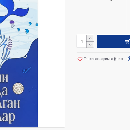
Танлаганларимга қўшиш