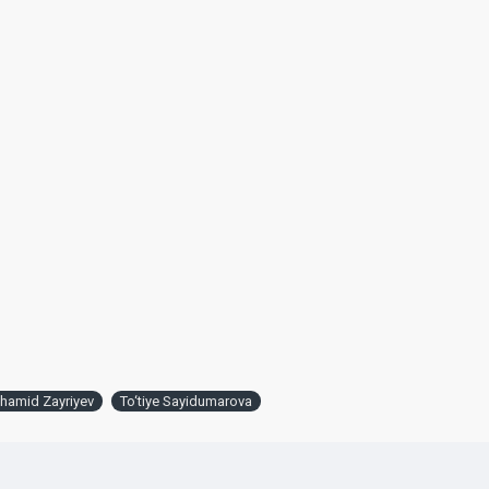
hamid Zayriyev
To‘tiye Sayidumarova