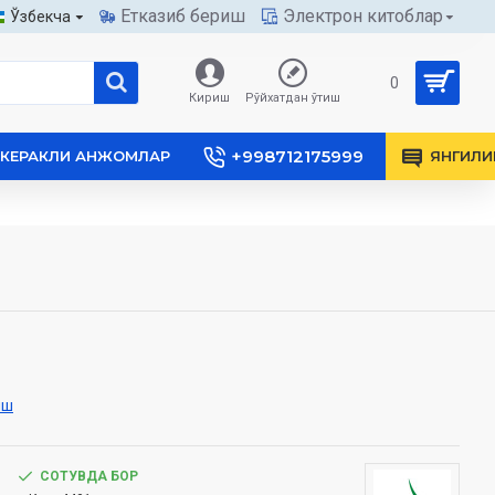
Етказиб бериш
Электрон китоблар
Ўзбекча
0
Кириш
Рўйхатдан ўтиш
+998712175999
КЕРАКЛИ АНЖОМЛАР
ЯНГИЛИ
иш
СОТУВДА БОР