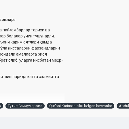
йвонлар»
да пайғамбарлар тарихи ва
лар болалар учун тушунарли,
уръони карим оятлари ҳамда
 тўла қиссаларни фарзандларин
 фойдали амалларга риоя
рат олиб, уларга нисбатан меҳр-
ети шишларида катта аҳамиятга
в
Тўтие Саидумарова
Qur’oni Karimda zikri kelgan hayvonlar
Abdul