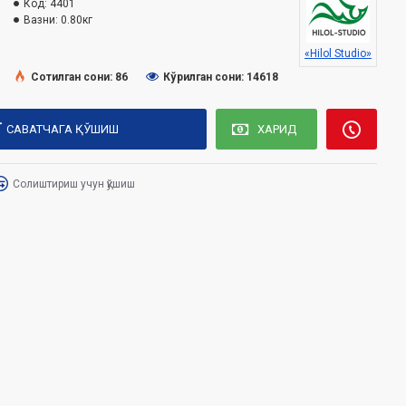
Код:
4401
Вазни:
0.80кг
«Hilol Studio»
Сотилган сони: 86
Кўрилган сони: 14618
САВАТЧАГА ҚЎШИШ
ХАРИД
Солиштириш учун қўшиш