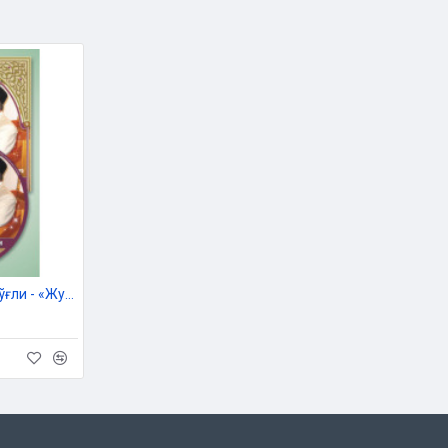
024 йил 20 майдаги 03-07/3075-
йёрланди.
Азизхўжа Хайруллоҳ ўғли - «Жумъа мавъизалари» 11-диск (МР3)