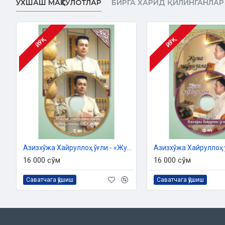
ЎХШАШ МАҲСУЛОТЛАР
БИРГА ХАРИД ҚИЛИНГАНЛАР
Oʻlchami:
60x84 1/8
Muqova:
юмшоқ
Ўзбекистон Республикаси Дин ишлари бўйича қўмитанинг 2
сонли хулосаси асосида нашрга та
ЙЎҚ
ЙЎҚ
МУНДАРИЖА
НУҲ АЛАЙҲИССАЛОМ ҚИССАСИ
Кемадаги жонзотлар
ҲАЙВОНОТ БОҒИДА
Сулаймон алайҳиссалом қиссаси
Азизхўжа Хайруллоҳ ўғли - «Жумъа мавъизалари» 10-диск (МР3)
ҚОБИЛ ВА ҲОБИЛ ҚИССАСИ
16 000 сўм
16 000 сўм
Ер юзидаги биринчи қотиллик
Саватчага қўшиш
Саватчага қўшиш
"АСҲОБИ КАҲФ" ҚИССАСИ
Кахф аҳлининг ити
УЗАЙР АЛАЙҲИССАЛОМ ҚИССАСИ