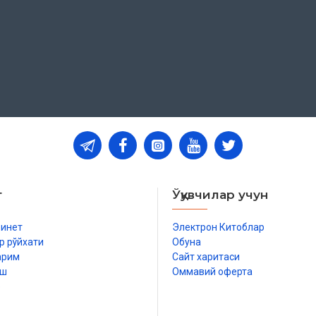
т
Ўқувчилар учун
бинет
Электрон Китоблар
р рўйхати
Обуна
арим
Сайт харитаси
иш
Оммавий оферта
р