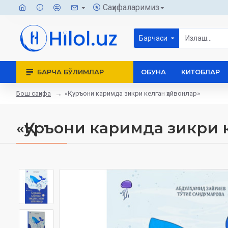
Саҳифаларимиз
Барчаси
БАРЧА БЎЛИМЛАР
ОБУНА
КИТОБЛАР
Бош саҳифа
«Қуръони каримда зикри келган ҳайвонлар»
«Қуръони каримда зикри 