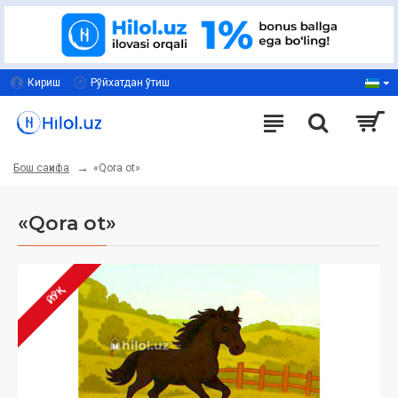
Кириш
Рўйхатдан ўтиш
«Qora ot»
Бош саҳифа
«Qora ot»
ЙЎҚ