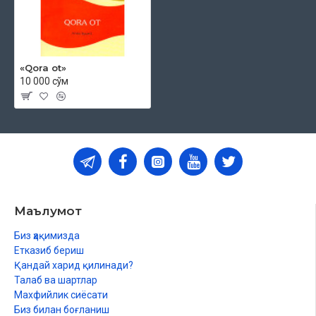
«Qora ot»
10 000 сўм
Маълумот
Биз ҳақимизда
Етказиб бериш
Қандай харид қилинади?
Талаб ва шартлар
Махфийлик сиёсати
Биз билан боғланиш