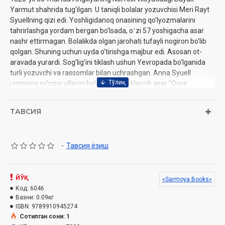
Yarmut shahrida tug'ilgan. U taniqli bolalar yozuvchisi Meri Rayt
Syuellning qizi edi. Yoshligidanoq onasining qo'lyozmalarini
tahrirlashga yordam bergan bo'lsada, oʻzi 57 yoshigacha asar
nashr ettirmagan. Bolalikda olgan jarohati tufayli nogiron bo'lib
qolgan. Shuning uchun uyda o'tirishga majbur edi. Asosan ot-
aravada yurardi. Sog'lig'ini tiklash ushun Yevropada bo'lganida
turli yozuvchi va rassomlar bilan uchrashgan. Anna Syuell
umrining so'nggi yillarini bolalar uchun klassik asar "Qora
go'zallik'ni, ya'ni muloyim, zotdor otning xayoliy tarjimayi holini
yozish bilan o'tkazdi
ТАВСИЯ
Muallif:
Anna Syuell
-
Тавсия ёзиш
Nashriyot:
«Sarmoya BOOKS»
Sana:
2025-yil
Hajmi:
112 bet
ЙЎҚ
«Sarmoya Books»
ISBN:
978-9910-9452-7-4
Код:
6046
O'lchami:
12.6x19.7
Вазни:
0.09кг
Bichimi:
84х108 1/32
ISBN:
9789910945274
Muqovasi:
yumshoq
Сотилган сони: 1