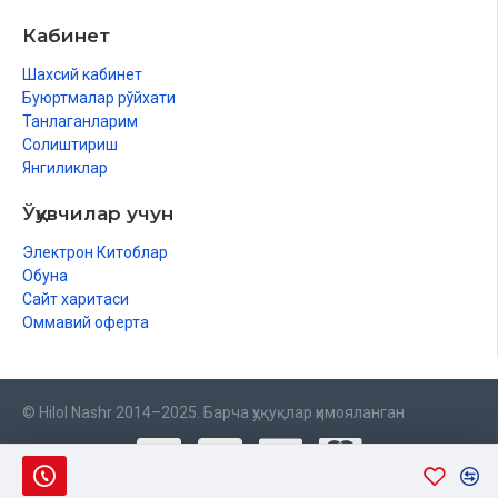
Кабинет
Шахсий кабинет
Буюртмалар рўйхати
Танлаганларим
Солиштириш
Янгиликлар
Ўқувчилар учун
Электрон Китоблар
Обуна
Сайт харитаси
Оммавий оферта
© Hilol Nashr 2014–2025. Барча ҳуқуқлар ҳимояланган