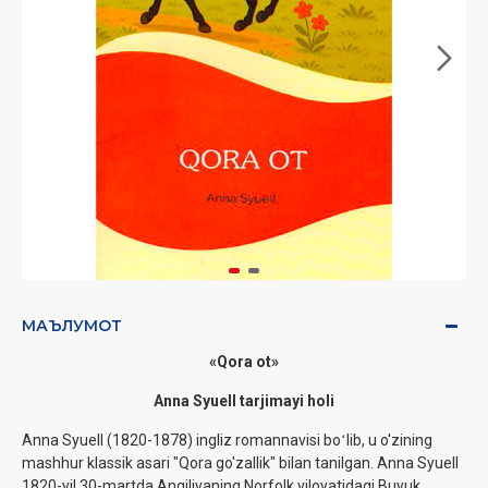
МАЪЛУМОТ
«
Qora ot
»
Anna Syuell tarjimayi holi
Anna Syuell (1820-1878) ingliz romannavisi boʻlib, u o'zining
mashhur klassik asari "Qora go'zallik" bilan tanilgan. Anna Syuell
1820-yil 30-martda Angiliyaning Norfolk viloyatidagi Buyuk