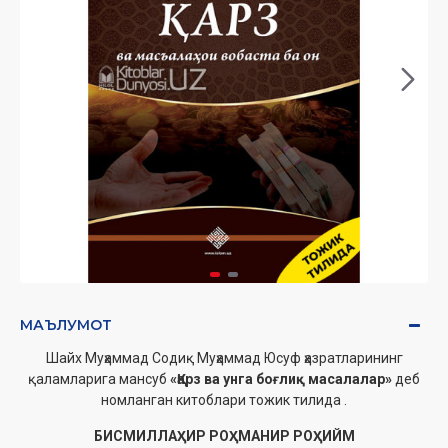
МАЪЛУМОТ
Шайх Муҳаммад Содиқ Муҳаммад Юсуф ҳазратларининг
қаламларига мансуб
«Қарз ва унга боғлиқ масалалар»
деб
номланган китоблари тожик тилида .
БИСМИЛЛАҲИР РОҲМАНИР РОҲИЙМ