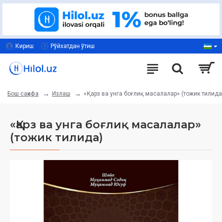
Кириш
Рўйхатдан ўтиш
Излаш
«Қарз ва унга боғлиқ масалалар» (тожик тилида
Бош саҳифа
«Қарз ва унга боғлиқ масалалар»
(тожик тилида)