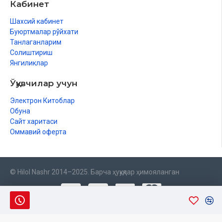
Кабинет
Шахсий кабинет
Буюртмалар рўйхати
Танлаганларим
Солиштириш
Янгиликлар
Ўқувчилар учун
Электрон Китоблар
Обуна
Сайт харитаси
Оммавий оферта
© Hilol Nashr 2014–2025. Барча ҳуқуқлар ҳимояланган