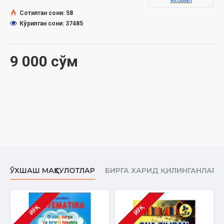
kitoblari
Сотилган сони: 58
Кўрилган сони: 37485
9 000 сўм
ЎХШАШ МАҲСУЛОТЛАР
БИРГА ХАРИД ҚИЛИНГАНЛАР
ЙЎҚ
ЙЎҚ