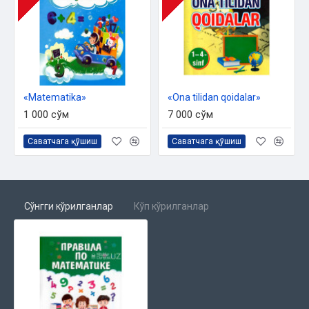
«Matematika»
«Ona tilidan qoidalar»
1 000 сўм
7 000 сўм
Саватчага қўшиш
Саватчага қўшиш
Сўнгги кўрилганлар
Кўп кўрилганлар