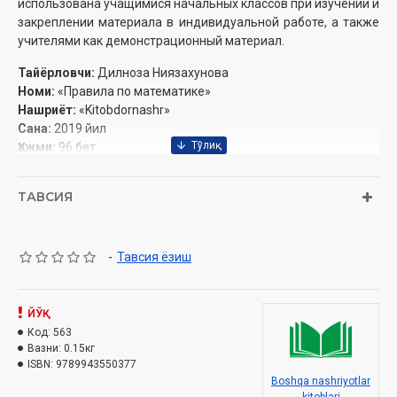
использована учащимися начальных классов при изучении и
закреплении материала в индивидуальной работе, а также
учителями как демонстрационный материал.
Тайёрловчи:
Дилноза Ниязахунова
Номи:
«Правила по математике»
Нашриёт:
«Kitobdornashr»
Сана:
2019 йил
Ҳажми:
96 бет
ISBN:
978-9943-5503-7-7
Ўлчами:
70x84 1/16
ТАВСИЯ
Муқоваси:
юмшоқ
-
Тавсия ёзиш
ЙЎҚ
Код:
563
Вазни:
0.15кг
ISBN:
9789943550377
Boshqa nashriyotlar