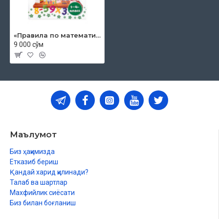
«Правила по математике»
9 000 сўм
Маълумот
Биз ҳақимизда
Етказиб бериш
Қандай харид қилинади?
Талаб ва шартлар
Махфийлик сиёсати
Биз билан боғланиш