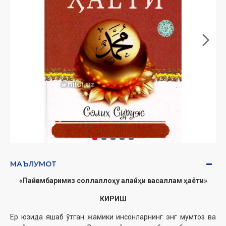
МАЪЛУМОТ
«Пайғамбаримиз соллаллоҳу алайҳи васаллам ҳаёти»
КИРИШ
Ер юзида яшаб ўтган жамики инсонларнинг энг мумтоз ва