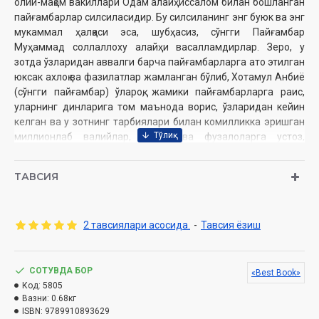
олий-мақом вакиллари Одам алайҳиссалом билан бошланган
пайғамбарлар силсиласидир. Бу силсиланинг энг буюк ва энг
мукаммал ҳалқаси эса, шубҳасиз, сўнгги Пайғамбар
Муҳаммад соллаллоху алайҳи васалламдирлар. Зеро, у
зотда ўзларидан аввалги барча пайғамбарларга ато этилган
юксак ахлоқ ва фазилатлар жамланган бўлиб, Хотамул Анбиё
(сўнгги пайғамбар) ўлароқ, жамики пайғамбарларга раис,
уларнинг динларига том маънода ворис, ўзларидан кейин
келган ва у зотнинг тарбиялари билан комилликка эришган
миллионлаб валийлар, уламо ва фузалоларга устоз,
мураббий бўлдилар. У зотнинг нурлари порлашидан аввал
коинот зимистон бир мотам ичида эди. Мавжудотлар бир-
ТАВСИЯ
бирига душман, барча жонсиз нарсалар ўлик, инсонлар эса
абадий йўқликка маҳкум етим каби эдилар...
Муаллиф:
Солих Суруж
2 тавсиялари асосида.
-
Тавсия ёзиш
Нашриёт:
«
BEST-BOOK
»
Сана:
2025 йил
Ҳажми:
352 бет
СОТУВДА БОР
«Best Book»
ISBN:
978-9943-8656-6-4
Код:
5805
Бичими:
70х100 1/16
Вазни:
0.68кг
Ўлчами:
ISBN:
9789910893629
17.7x24.6