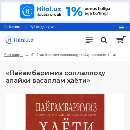
Кириш
Рўйхатдан ўтиш
«Пайғамбаримиз соллаллоҳу алайҳи васаллам ҳаёти»
Бош саҳифа
«Пайғамбаримиз соллаллоҳу
алайҳи васаллам ҳаёти»