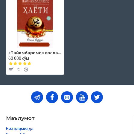
«Пайғамбаримиз соллаллоҳу алайҳи васаллам ҳаёти»
60 000 сўм
Маълумот
Биз ҳақимизда