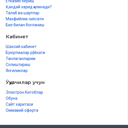
Етказиб бериш
Қандай харид қилинади?
Талаб ва шартлар
Махфийлик сиёсати
Биз билан боғланиш
Кабинет
Шахсий кабинет
Буюртмалар рўйхати
Танлаганларим
Солиштириш
Янгиликлар
Ўқувчилар учун
Электрон Китоблар
Обуна
Сайт харитаси
Оммавий оферта