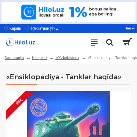
Кириш
Рўйхатдан ўтиш
Нашриёт
«O'zbekiston»
«Ensiklopediya - Tanklar haqi
Бош саҳифа
«Ensiklopediya - Tanklar haqida»
ЙЎҚ