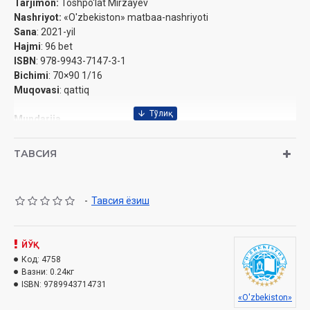
Tarjimon:
Toshpo'lat Mirzayev
Nashriyot:
«O'zbekiston» matbaa-nashriyoti
Sana
: 2021-yil
Hajmi
: 96 bet
ISBN
: 978-9943-7147-3-1
Bichimi
: 70×90 1/16
Muqovasi
: qattiq
Mundarija
So'zboshi
ТАВСИЯ
Yangi harbiy kuchning paydo bo'lishi
Nima uchun armiyalar tankka ehtiyoj seza boshlashdi?
Birinchi tanklar qanday qilib yaratilgan?
-
Тавсия ёзиш
Boshqa davlatlarning Birinchi jahon urushida qatnashgan birinchi
tanklari
Ilk sinov va Birinchi jahon urushidagi ishtirok
ЙЎҚ
Tanketkalar: piyoda askarlarning kichkina va chaqqon
Код:
4758
yordamchilari
Вазни:
0.24кг
ISBN:
9789943714731
Birinchi va Ikkinchi jahon urushlari oralig'idagi tanklar (1919-
«O'zbekiston»
1938-yillar)