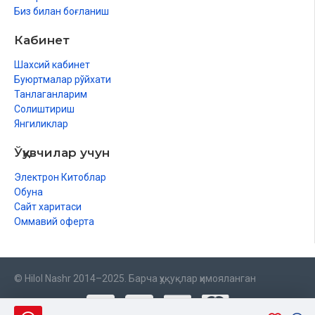
Биз билан боғланиш
Кабинет
Шахсий кабинет
Буюртмалар рўйхати
Танлаганларим
Солиштириш
Янгиликлар
Ўқувчилар учун
Электрон Китоблар
Обуна
Сайт харитаси
Оммавий оферта
© Hilol Nashr 2014–2025. Барча ҳуқуқлар ҳимояланган