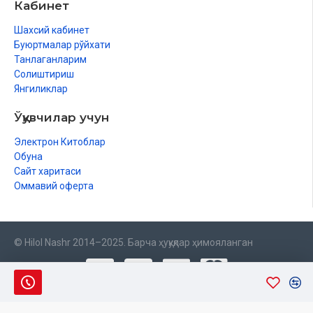
Кабинет
Шахсий кабинет
Буюртмалар рўйхати
Танлаганларим
Солиштириш
Янгиликлар
Ўқувчилар учун
Электрон Китоблар
Обуна
Сайт харитаси
Оммавий оферта
© Hilol Nashr 2014–2025. Барча ҳуқуқлар ҳимояланган