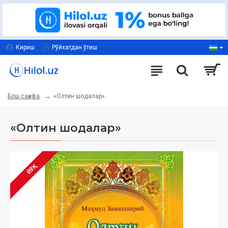
Кириш
Рўйхатдан ўтиш
«Олтин шодалар»
Бош саҳифа
«Олтин шодалар»
ЙЎҚ