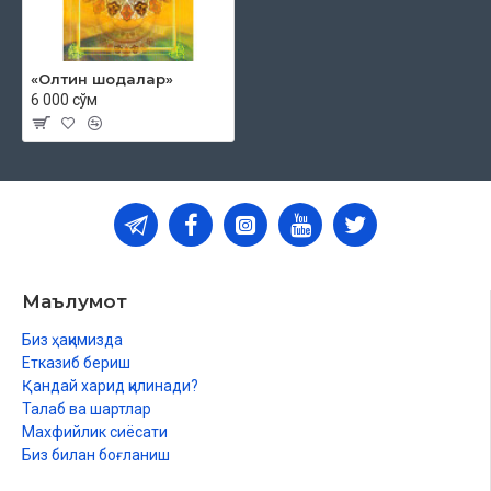
«Олтин шодалар»
6 000 сўм
Маълумот
Биз ҳақимизда
Етказиб бериш
Қандай харид қилинади?
Талаб ва шартлар
Махфийлик сиёсати
Биз билан боғланиш