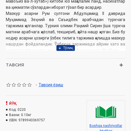
мавоъиз ва-л-хутаб») китоби юз мақолалик панд, насихатлар
ва ҳикматли сўзлардан иборат гўзал бир асардир.
Мазкур асарни Рум султони Абдулҳамид II даврида
Муҳаммад Зеҳний ва Саъидбек арабчадан туркчага
таржима қилганлар. Туркия олими Раҳмий Сирин ўша туркча
матнни арабчага қиёслаб, текшириб, қайта нашр қилган. Биз бу
нодир асарни ҳозирги ўзбек тилига таржима қилишда мазкур
нашрдан фойдаландик. Ўзбекча таржимада айрим хато ва
камчиликлар учраса, муҳтарам китобхондан узр сўраймиз.
Таржимон: Назарбек Раҳим, Маҳкам Маҳмуд
ТАВСИЯ
Муаллиф:
Маҳмуд Замахшарий
Номи:
«Олтин шодалар»
-
Тавсия ёзиш
Нашриёт:
«EXTREMUM PRESS» нашриёти
Сана:
2010
ЙЎҚ
Код:
0220
Ҳажми:
84 бет
Вазни:
0.10кг
ISBN:
9789943369757
ISBN:
978-9943-369-75-7
Boshqa nashriyotlar