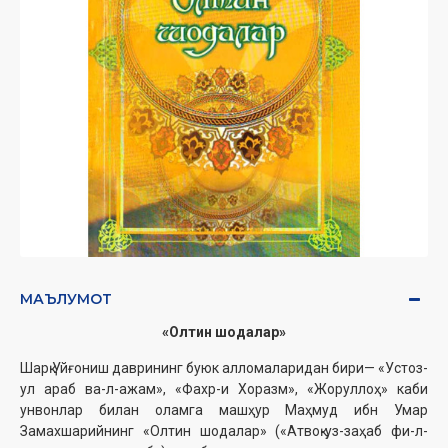
МАЪЛУМОТ
«Олтин шодалар»
Шарқ Уйғониш даврининг буюк алломаларидан бири— «Устоз-
ул араб ва-л-ажам», «Фахр-и Хоразм», «Жоруллоҳ» каби
унвонлар билан оламга машҳур Маҳмуд ибн Умар
Замахшарийнинг «Олтин шодалар» («Атвоқ-уз-заҳаб фи-л-