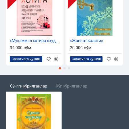
«Мукаммал хотира ёхуд миянгиз қобилиятларини қайта кашф қилинг»
«Жаннат калити»
34 000 сўм
20 000 сўм
Саватчага қўшиш
Саватчага қўшиш
Сўнгги кўрилганлар
Кўп кўрилганлар