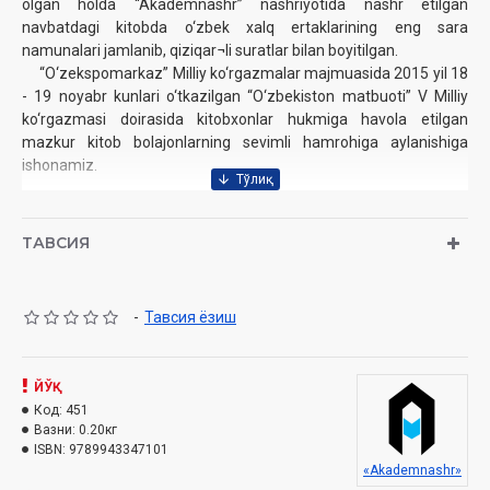
olgan holda “Akademnashr” nashriyotida nashr etilgan
navbatdagi kitobda o‘zbek xalq ertaklarining eng sara
namunalari jamlanib, qiziqar¬li suratlar bilan boyitilgan.
“O‘zekspomarkaz” Milliy ko‘rgazmalar majmuasida 2015 yil 18
- 19 noyabr kunlari o‘tkazilgan “O‘zbekiston matbuoti” V Milliy
ko‘rgazmasi doirasida kitobxonlar hukmiga havola etilgan
mazkur kitob bolajonlarning sevimli hamrohiga aylanishiga
ishonamiz.
Nomi:
«Odamtoy» (O`zbek xalq ertaklari)
Nashriyot:
«Akademnashr» Nashriyot-matbaasi
ТАВСИЯ
Sana:
2016 yil
Hajmi:
192 bet
ISBN:
978-9943-347-10-1
-
Тавсия ёзиш
O‘lchami:
84x108 1/32
Muqovasi:
Yumshoq
ЙЎҚ
Код:
451
Вазни:
0.20кг
ISBN:
9789943347101
«Akademnashr»