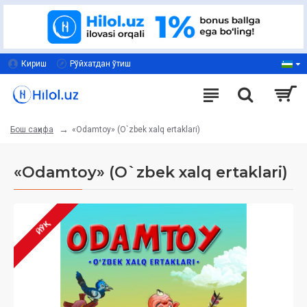
Кириш
Рўйхатдан ўтиш
«Odamtoy» (O`zbek xalq ertaklari)
Бош саҳифа
«Odamtoy» (O`zbek xalq ertaklari)
ЙЎҚ