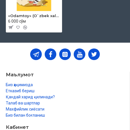
«Odamtoy» (O`zbek xalq ertaklari)
6 000 сўм
Маълумот
Биз ҳақимизда
Етказиб бериш
Қандай харид қилинади?
Талаб ва шартлар
Махфийлик сиёсати
Биз билан боғланиш
Кабинет