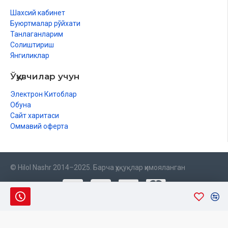
Шахсий кабинет
Буюртмалар рўйхати
Танлаганларим
Солиштириш
Янгиликлар
Ўқувчилар учун
Электрон Китоблар
Обуна
Сайт харитаси
Оммавий оферта
© Hilol Nashr 2014–2025. Барча ҳуқуқлар ҳимояланган