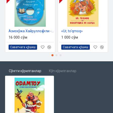
Азизхўжа Хайруллоҳ ўғли - «Жумъа мавъизалари» 26-диск (МР3)
«Ur, to‘qmoq»
16 000 сўм
1 000 сўм
Саватчага қўшиш
Саватчага қўшиш
Сўнгги кўрилганлар
Кўп кўрилганлар