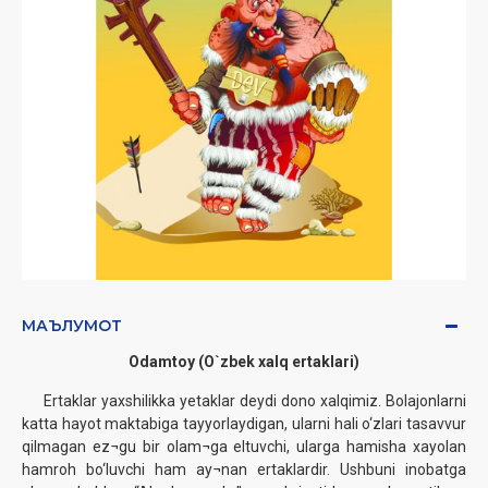
МАЪЛУМОТ
Odamtoy (O`zbek xalq ertaklari)
Ertaklar yaxshilikka yetaklar deydi dono xalqimiz. Bolajonlarni
katta hayot maktabiga tayyorlaydigan, ularni hali o‘zlari tasavvur
qilmagan ez¬gu bir olam¬ga eltuvchi, ularga hamisha xayolan
hamroh bo‘luvchi ham ay¬nan ertaklardir. Ushbuni inobatga