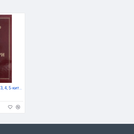
«Тиб қонунлари» 1, 2, 3, 4, 5-китоблар