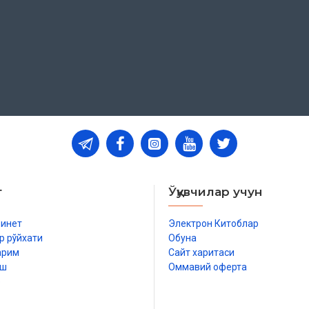
т
Ўқувчилар учун
бинет
Электрон Китоблар
р рўйхати
Обуна
арим
Сайт харитаси
иш
Оммавий оферта
р