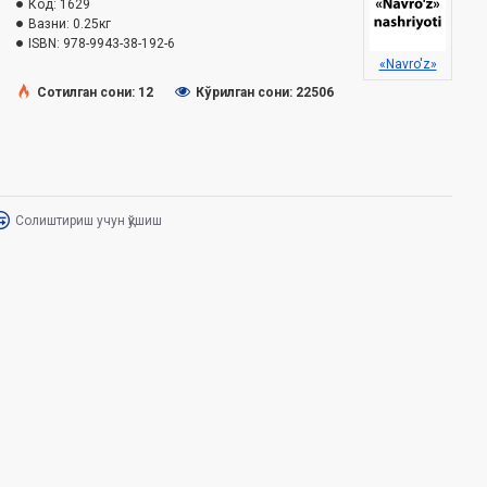
Код:
1629
Вазни:
0.25кг
ISBN:
978-9943-38-192-6
«Navro'z»
Сотилган сони: 12
Кўрилган сони: 22506
Солиштириш учун қўшиш