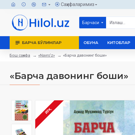
Саҳифаларимиз
Барчаси
БАРЧА БЎЛИМЛАР
ОБУНА
КИТОБЛАР
Бош саҳифа
«Navro'z»
«Барча давонинг боши»
«Барча давонинг боши»
ЙЎҚ