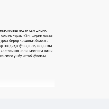
нлик қилиш ундан ҳам ширин.
 соғлик керак. «Энг ширин лаззат
турса, бирор касаллик безовта
лар наздида тўлақонли, саодатли
г хасталикка чалинмаслиги, киши
са сизга ушбу китоб кўмакчи