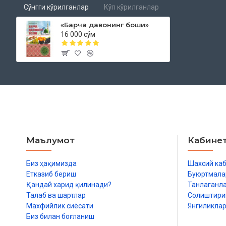
Сўнгги кўрилганлар
Кўп кўрилганлар
«Барча давонинг боши»
16 000 сўм
Маълумот
Кабине
Биз ҳақимизда
Шахсий ка
Етказиб бериш
Буюртмала
Қандай харид қилинади?
Танлаганл
Талаб ва шартлар
Солиштир
Махфийлик сиёсати
Янгиликла
Биз билан боғланиш