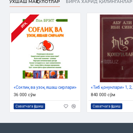
ЎХШАШ МАҲСУЛОТЛАР
БИРГА ХАРИД ҚИЛИНГАНЛАР
ЙЎҚ
«Соғлиқ ва узоқ яшаш сирлари‎»
36 000 сўм
840 000 сўм
Саватчага қўшиш
Саватчага қўшиш