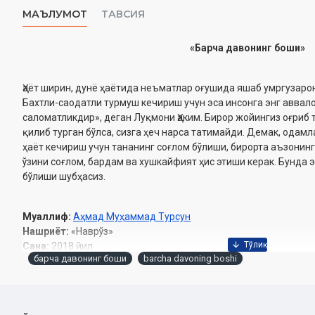
МАЪЛУМОТ
ТАВСИЯ
«Барча давонинг боши»
Ҳаёт ширин, дунё ҳаётида неъматлар оғушида яшаб умргузаро
Бахтли-саодатли турмуш кечириш учун эса инсонга энг аввало
саломатликдир», деган Луқмони Ҳаким. Бирор жойингиз оғриб 
қилиб турган бўлса, сизга ҳеч нарса татимайди. Демак, одам
ҳаёт кечириш учун тананинг соғлом бўлиши, бирорта аъзонин
ўзини соғлом, бардам ва хушкайфият ҳис этиши керак. Бунда э
бўлиши шубҳасиз.
Муаллиф:
Аҳмад Муҳаммад Турсун
Нашриёт:
«Наврўз»
Сана:
2018 йил
барча давонинг боши
barcha davoning boshi
Ҳажми:
200 бет
ISBN:
978-9943-38-192-6
Бичими:
60×84 1/16
Муқоваси:
юмшоқ