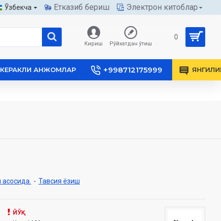
Етказиб бериш
Электрон китоблар
Ўзбекча
0
Кириш
Рўйхатдан ўтиш
+998712175999
КЕРАКЛИ АНЖОМЛАР
ЯНГИЛИ
 асосида.
-
Тавсия ёзиш
ЙЎҚ