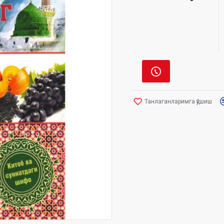
Танлаганларимга қўшиш