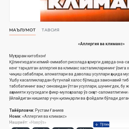
МАЪЛУМОТ
ТАВСИЯ
«Аллергия ва климакс»
Муҳтарам китобхон!
Қўлингиздаги илмий-оммабоп рисолада ҳозирги даврда она-са
кенг тарқалган аллергия ва климакс хасталикларининг ўзига х
чиқиш сабаблари, аломатлари ва даволаш усуллари ҳақида му
Ушбу касалликлардан бутунлай халос бўлишда замонавий тиб
табобатининг вақт синовидан ўтган усуллари, шунингдек, бу
аҳамияти хусусидаги фикр-мулоҳазалар ўз сиҳат-саломатлигин
ўйлайдиган кишилар учун қизиқарли ва фойдали бўлади дега
Тайёрловчи:
Рустам Ғаниев
Номи:
«Аллергия ва климакс»
Нашриёт:
«Наврўз»
Сана:
2016 йил