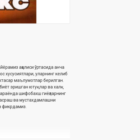
йёрамиз аҳолиси ўртасида анча
ос хусусиятлари, уларнинг келиб
хтасар маълумотлар берилган.
биёт эришган ютуқлар ва халқ
 жараёнда шифобахш гиёҳларнинг
и асраш ва мустахдамлашни
н фикрдамиз.