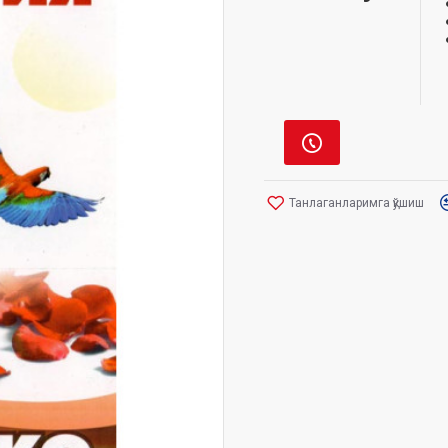
Танлаганларимга қўшиш