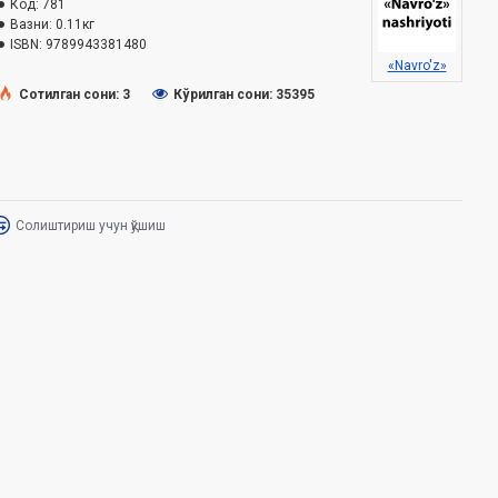
Код:
781
Вазни:
0.11кг
ISBN:
9789943381480
«Navro'z»
Сотилган сони: 3
Кўрилган сони: 35395
Солиштириш учун қўшиш