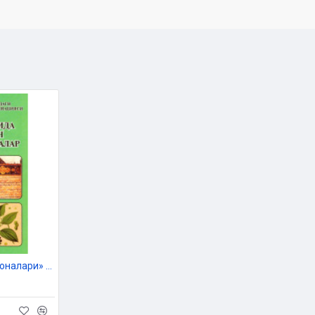
«Халқ табобати дурдоналари» (халқ табобатида тажрибадан ўтган муолажалар)