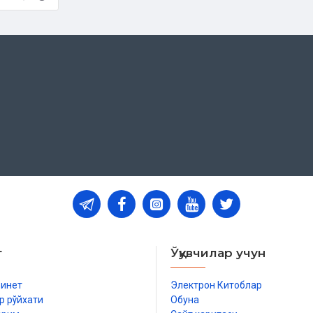
т
Ўқувчилар учун
бинет
Электрон Китоблар
р рўйхати
Обуна