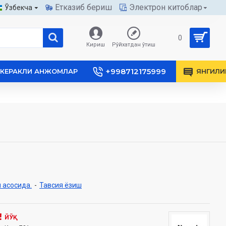
Етказиб бериш
Электрон китоблар
Ўзбекча
0
Кириш
Рўйхатдан ўтиш
+998712175999
КЕРАКЛИ АНЖОМЛАР
ЯНГИЛИ
 асосида.
-
Тавсия ёзиш
ЙЎҚ