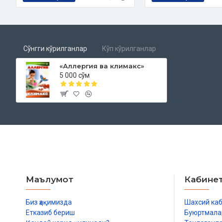
Сўнгги кўрилганлар
Кўп кўрилганлар
«Аллергия ва климакс»
5 000 сўм
Маълумот
Кабине
Биз ҳақимизда
Шахсий ка
Етказиб бериш
Буюртмала