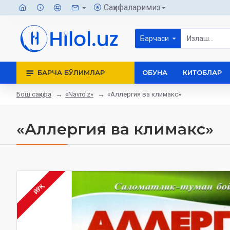
Саҳифаларимиз
Барчаси
БАРЧА БЎЛИМЛАР
ОБУНА
КИТОБЛАР
Бош саҳифа
«Navro'z»
«Аллергия ва климакс»
«Аллергия ва климакс»
ЙЎҚ