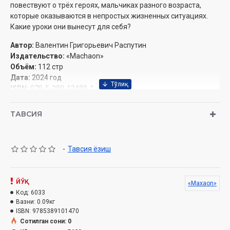
повествуют о трёх героях, мальчиках разного возраста,
которые оказываются в непростых жизненных ситуациях.
Какие уроки они вынесут для себя?
Автор:
Валентин Григорьевич Распутин
Издательство:
«
Machaon
»
Объём:
112 стр
Дата:
2024 год
ISBN:
978-5-389-13488-1
Размер:
60×90 1/16
Обложка:
мягкий
ТАВСИЯ
СОДЕРЖАНИЕ
-
Тавсия ёзиш
С. Перевалова
«В начале жизни школу помню я...»
Мама куда-то ушла (Рисунки Е. Петровой)
Уроки французского (Рисунки И. Максимовой)
ЙЎҚ
«Maxaon»
Век живи - век люби (Рисунки Е. Петровой)
Код:
6033
Вазни:
0.09кг
ISBN:
9785389101470
Сотилган сони: 0