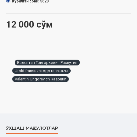
Кўрилган сони: 5620
12 000 сўм
Валентин Григорьевич Распутин
Uroki fransuzskogo rasskazы
Valentin Grigorevich Rasputin
ЎХШАШ МАҲСУЛОТЛАР