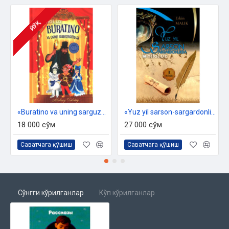
ЙЎҚ
«Buratino va uning sarguzashtlari»
«Yuz yil sarson-sargardonlikda» 3-kitob
18 000 сўм
27 000 сўм
Саватчага қўшиш
Саватчага қўшиш
Сўнгги кўрилганлар
Кўп кўрилганлар