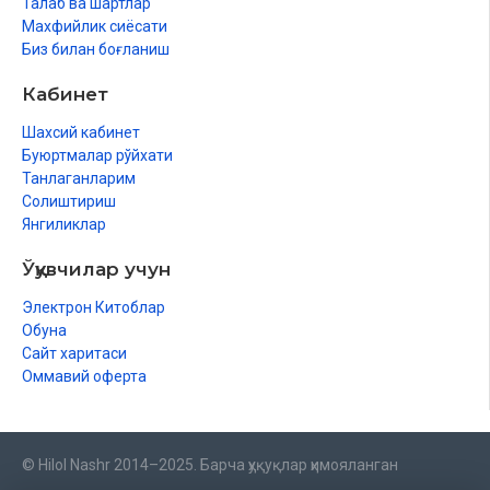
Талаб ва шартлар
Махфийлик сиёсати
Биз билан боғланиш
Кабинет
Шахсий кабинет
Буюртмалар рўйхати
Танлаганларим
Солиштириш
Янгиликлар
Ўқувчилар учун
Электрон Китоблар
Обуна
Сайт харитаси
Оммавий оферта
© Hilol Nashr 2014–2025. Барча ҳуқуқлар ҳимояланган