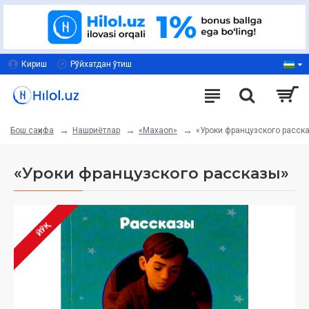
Кириш
Рўйхатдан ўтиш
Нашриётлар
«Maxaon»
«Уроки французского расск
Бош саҳифа
«Уроки французского рассказы»
ЙЎҚ