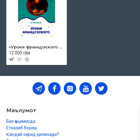
«Уроки французского рассказы»
12 000 сўм
Маълумот
Биз ҳақимизда
Етказиб бериш
Қандай харид қилинади?