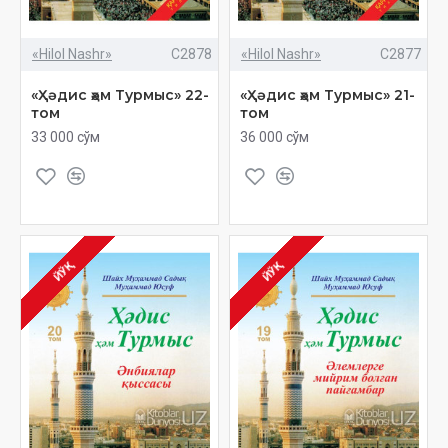
«Hilol Nashr»
C2878
«Hilol Nashr»
C2877
«Ҳәдис ҳәм Турмыс» 22-
«Ҳәдис ҳәм Турмыс» 21-
том
том
33 000 сўм
36 000 сўм
ЙЎҚ
ЙЎҚ