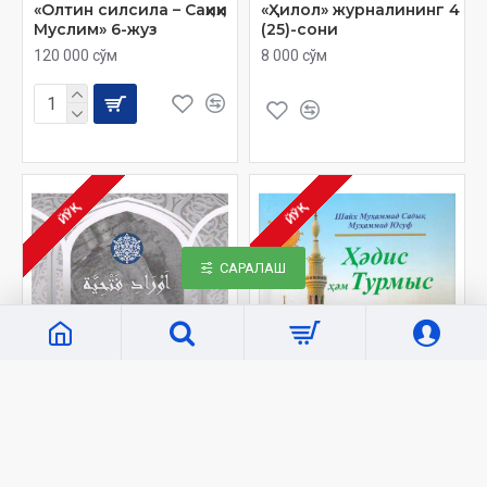
«Олтин силсила – Саҳиҳи
«Ҳилол» журналининг 4
Муслим» 6-жуз
(25)-сони
120 000 сўм
8 000 сўм
ЙЎҚ
ЙЎҚ
САРАЛАШ