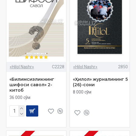
«Hilol Nashr»
C2228
«Hilol Nashr»
2850
«Билимсизликнинг
«Ҳилол» журналининг 5
шифоси савол» 2-
(26)-сони
китоб
8 000 сўм
36 000 сўм