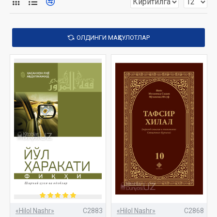
етакчи матбаа корхонаси хисобланиб келмоқда.
ОЛДИНГИ МАҲСУЛОТЛАР
«Hilol Nashr»
C2883
«Hilol Nashr»
C2868