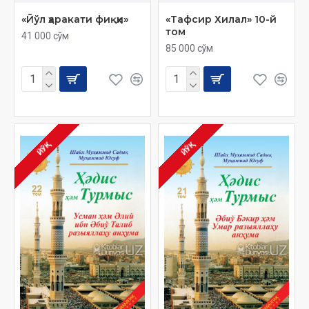
«Йўл ҳаракати фиқҳи»
«Тафсир Хилал» 10-й
том
41 000 сўм
85 000 сўм
ЙЎҚ
ЙЎҚ