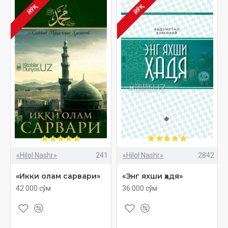
ЙЎҚ
ЙЎҚ
«Hilol Nashr»
241
«Hilol Nashr»
2842
«Икки олам сарвари»
«Энг яхши ҳадя»
42 000 сўм
36 000 сўм