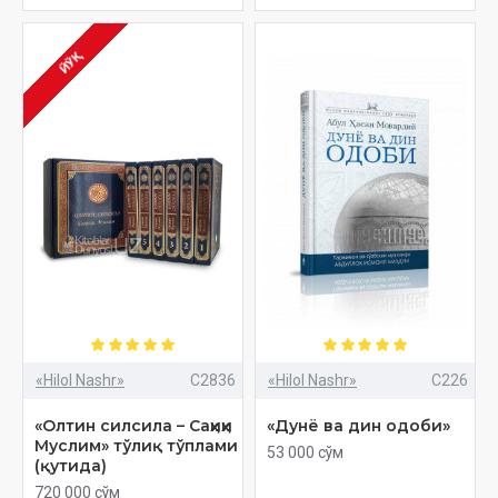
ЙЎҚ
«Hilol Nashr»
C2836
«Hilol Nashr»
C226
«Олтин силсила – Саҳиҳи
«Дунё ва дин одоби»
Муслим» тўлиқ тўплами
53 000 сўм
(қутида)
720 000 сўм