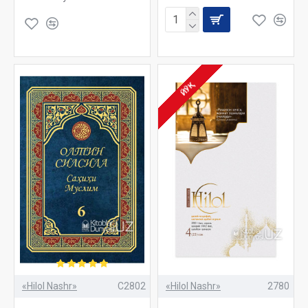
ЙЎҚ
«Hilol Nashr»
C2802
«Hilol Nashr»
2780