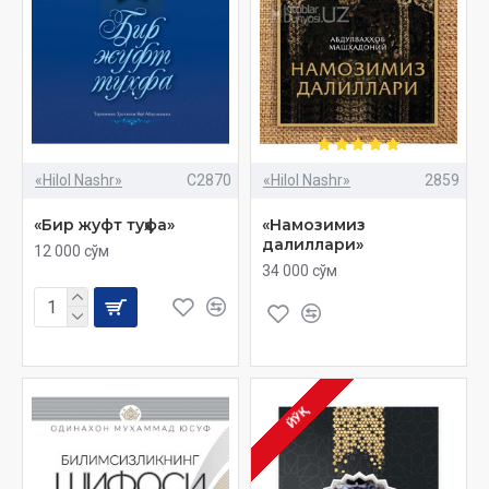
«Hilol Nashr»
C2870
«Hilol Nashr»
2859
«Бир жуфт туҳфа»
«Намозимиз
далиллари»
12 000 сўм
34 000 сўм
ЙЎҚ