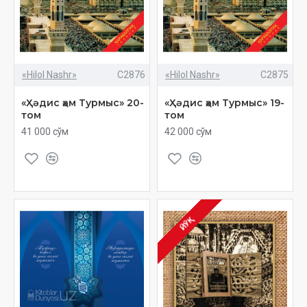
«Hilol Nashr»
C2876
«Hilol Nashr»
C2875
«Ҳәдис ҳәм Турмыс» 20-
«Ҳәдис ҳәм Турмыс» 19-
том
том
41 000 сўм
42 000 сўм
ЙЎҚ