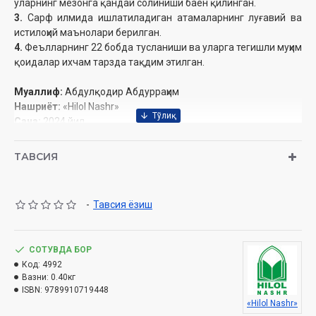
уларнинг мезонга қандай солиниши баён қилинган.
3.
Сарф илмида ишлатиладиган атамаларнинг луғавий ва
истилоҳий маънолари берилган.
4.
Феълларнинг 22 бобда тусланиши ва уларга тегишли муҳим
қоидалар ихчам тарзда тақдим этилган.
Муаллиф:
Абдулқодир Абдурраҳим
Нашриёт:
«Hilol Nashr»
Сана:
2024 йил
Ҳажми:
256
бет
ISBN:
978-9910-719-44-8
ТАВСИЯ
Ўлчами:
70×100 1/16
Муқоваси:
қаттиқ
-
Тавсия ёзиш
Мундарижа
Муқаддима
СОТУВДА БОР
Сарф илми ва унинг моҳияти
Код:
4992
Вазни:
0.40кг
Сарф илмининг қандай фойдалари бор?
ISBN:
9789910719448
Сарф илми қачон вужудга келган?
«Hilol Nashr»
Сарф илмининг асосчиси ким?