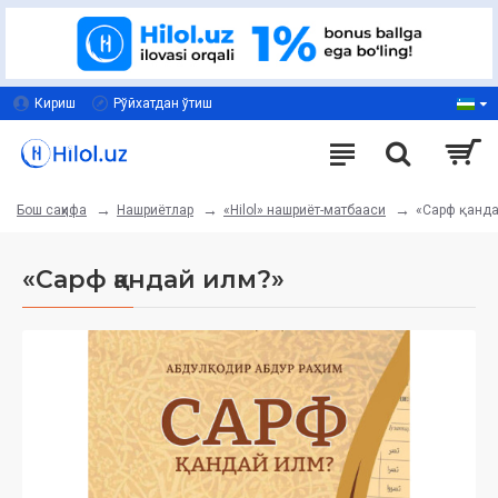
Кириш
Рўйхатдан ўтиш
Нашриётлар
«Hilol» нашриёт-матбааси
«Сарф қанда
Бош саҳифа
«Сарф қандай илм?»