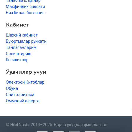
Талаб ва шартлар
Махфийлик сиёсати
Биз билан боғланиш
Кабинет
Шахсий кабинет
Буюртмалар рўйхати
Танлаганларим
Солиштириш
Янгиликлар
Ўқувчилар учун
Электрон Китоблар
Обуна
Сайт харитаси
Оммавий оферта
© Hilol Nashr 2014–2025. Барча ҳуқуқлар ҳимояланган