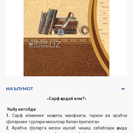
МАЪЛУМОТ
Сарф қандай илм?
«
»
Ушбу китобда:
1.
Сарф илмининг моҳияти, манфаати, тарихи ва арабча
сўзларнинг турлари мисоллар билан ёритилган.
2.
Арабча сўзларга мезон ишлаб чиқиш сабаблари ҳамда