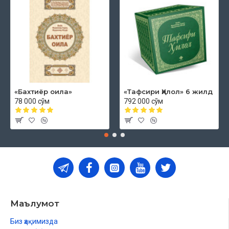
«Бахтиёр оила»
«Тафсири Ҳилол» 6 жилд
78 000 сўм
792 000 сўм
Маълумот
Биз ҳақимизда