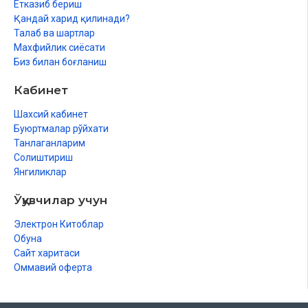
Етказиб бериш
Қандай харид қилинади?
Талаб ва шартлар
Махфийлик сиёсати
Биз билан боғланиш
Кабинет
Шахсий кабинет
Буюртмалар рўйхати
Танлаганларим
Солиштириш
Янгиликлар
Ўқувчилар учун
Электрон Китоблар
Обуна
Сайт харитаси
Оммавий оферта