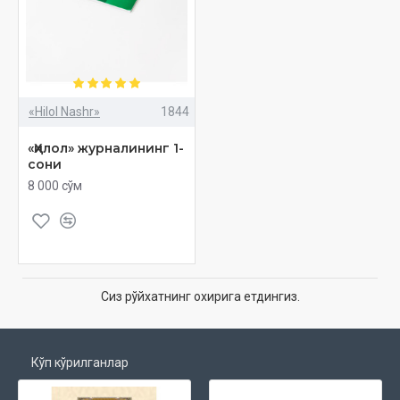
«Hilol Nashr»
1844
«Ҳилол» журналининг 1-
сони
8 000 сўм
Сиз рўйхатнинг охирига етдингиз.
Кўп кўрилганлар