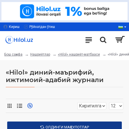
Кириш
Рўйхатдан ўтиш
Нашриётлар
«Hilol» нашриёт-матбааси
«Hilol» дин
Бош саҳифа
«Hilol» диний-маърифий,
ижтимоий-адабий журнали
ОЛДИНГИ МАҲСУЛОТЛАР