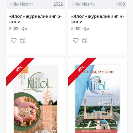
«Hilol Nashr»
2022
«Hilol Nashr»
1988
«Ҳилол» журналининг 5-
«Ҳилол» журналининг 4-
сони
сони
8 000 сўм
8 000 сўм
ЙЎҚ
ЙЎҚ