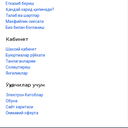
Етказиб бериш
Қандай харид қилинади?
Талаб ва шартлар
Махфийлик сиёсати
Биз билан боғланиш
Кабинет
Шахсий кабинет
Буюртмалар рўйхати
Танлаганларим
Солиштириш
Янгиликлар
Ўқувчилар учун
Электрон Китоблар
Обуна
Сайт харитаси
Оммавий оферта