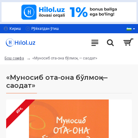
Кириш
Рўйхатдан ўтиш
«Муносиб ота-она бўлмоқ — саодат»
Бош саҳифа
«Муносиб ота-она бўлмоқ —
саодат»
ЙЎҚ