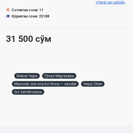
«Yangi asr avlodi»
Сотилган сони: 11
Кўрилган сони: 25188
31 500 сўм
Вейси Чери
Гўзал Мирзаева
Munosib ota-ona boʻlmoq — saodat
Veysi Cheri
Goʻzal Mirzaeva