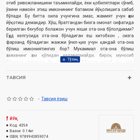
отиб ривожланишини таъминлайди, ёки қобилятлари сўниб,
ўзини намоён этиш имконининг батамом йўқолишига сабаб
бўлади. Бу битта оила учунгина эмас, жамият учун ҳам
йўқотиш демакдир. Хўш, Яратгандан бизга омонат сифатида
берилган беғубор болажон учун яхши ота-она бўлолдикми?
Ёҳуд келгусида ота-она бўладиган ёш китобхон , сизга
фарзанд бўладиган жажжи ўғил-қиз учун қандай ота-она
бўлиш имкониятингиз бор? Мукаммал ота-она бўлиш
ҳамманинг ҳам қўлидан келавермайди, бироқ муносиб
бўлишга интилиш ўз қўлимизда. Мазкур китоб ёш ота-
оналарга бу борада муҳим амалий тавсиялар беради.
ТАВСИЯ
Муаллиф:
Вейси Чери
Таржимон:
Гўзал Мирзаева
-
Тавсия ёзиш
Нашриёт:
«Yangi asr avlodi»
Ҳажми:
192 бет
Сана:
2022 йил
ЙЎҚ
ISBN:
978-9943-8590-7-4
Код:
4354
Ўлчами:
84х108 1/32
Вазни:
0.14кг
Муқоваси:
юмшоқ
ISBN:
9789943859074