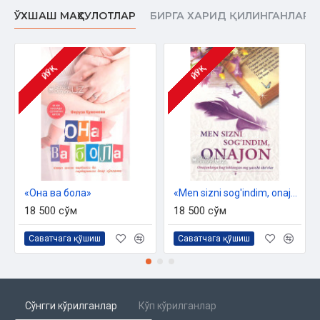
ЎХШАШ МАҲСУЛОТЛАР
БИРГА ХАРИД ҚИЛИНГАНЛАР
ЙЎҚ
ЙЎҚ
«Она ва бола»
«Men sizni sog'indim, onajon»
18 500 сўм
18 500 сўм
Саватчага қўшиш
Саватчага қўшиш
Сўнгги кўрилганлар
Кўп кўрилганлар