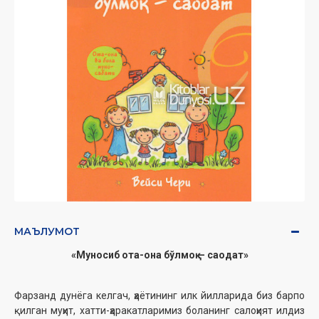
МАЪЛУМОТ
«Муносиб ота-она бўлмоқ — саодат»
Фарзанд дунёга келгач, ҳаётининг илк йилларида биз барпо
қилган муҳит, хатти-ҳаракатларимиз боланинг салоҳият илдиз