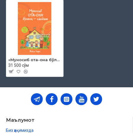
«Муносиб ота-она бўлмоқ — саодат»
31 500 сўм
Маълумот
Биз ҳақимизда