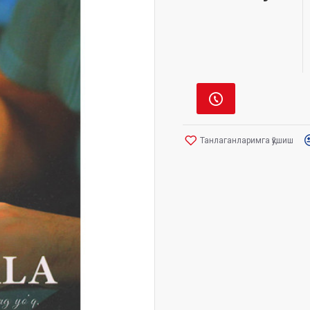
Танлаганларимга қўшиш