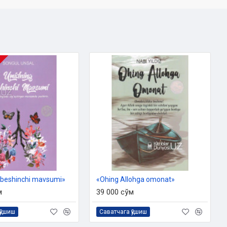
 beshinchi mavsumi»
«Ohing Allohga omonat»
м
39 000 сўм
қўшиш
Саватчага қўшиш