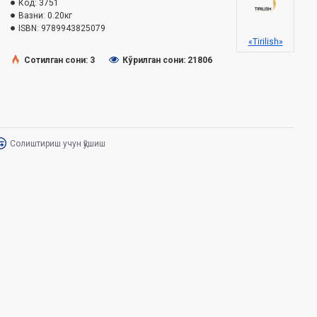
Код:
3751
Вазни:
0.20кг
ISBN:
9789943825079
«Tirilish»
Сотилган сони: 3
Кўрилган сони: 21806
Солиштириш учун қўшиш