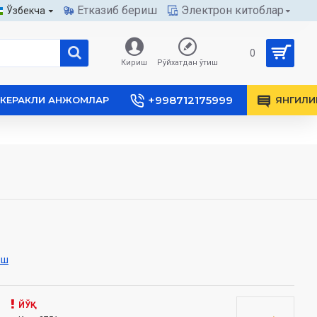
Етказиб бериш
Электрон китоблар
Ўзбекча
0
Кириш
Рўйхатдан ўтиш
+998712175999
КЕРАКЛИ АНЖОМЛАР
ЯНГИЛИ
иш
ЙЎҚ