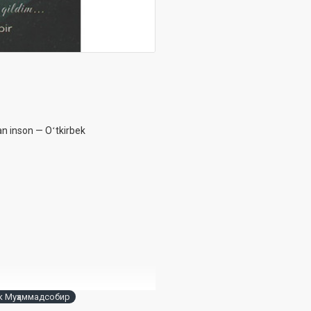
gan inson — Oʻtkirbek
к Муҳаммадсобир