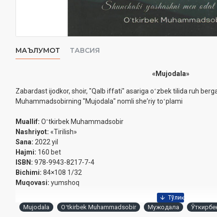
МАЪЛУМОТ
ТАВСИЯ
«Mujodala»
Zabardast ijodkor, shoir, "Qalb iffati" asariga oʻzbek tilida ruh ber
Muhammadsobirning "Mujodala" nomli sheʼriy toʻplami
Muallif:
Oʻtkirbek Muhammadsobir
Nashriyot:
«Tirilish»
Sana:
2022 yil
Hajmi:
160 bet
ISBN:
978-9943-8217-7-4
Bichimi:
84×108 1/32
Muqovasi:
yumshoq
Mujodala
Oʻtkirbek Muhammadsobir
Мужодала
Ўткирбе