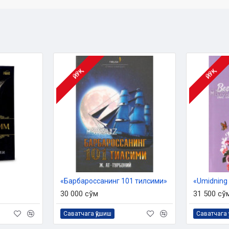
ЙЎҚ
ЙЎҚ
«Барбароссанинг 101 тилсими»
«Umidning
30 000 сўм
31 500 сў
Саватчага қўшиш
Саватчага 