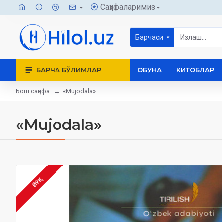
Саҳифаларимиз
Барчаси
БАРЧА БЎЛИМЛАР
ОБУНА
КИТОБЛАР
Бош саҳифа
«Mujodala»
«Mujodala»
ЙЎҚ