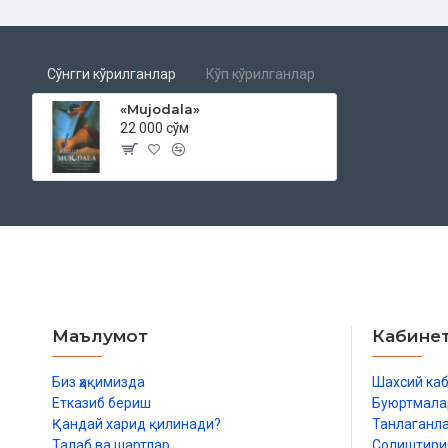
Сўнгги кўрилганлар
Кўп кўрилганлар
«Mujodala»
22 000 сўм
Маълумот
Кабине
Биз ҳақимизда
Шахсий ка
Етказиб бериш
Буюртмала
Қандай харид қилинади?
Танлаганл
Талаб ва шартлар
Солиштир