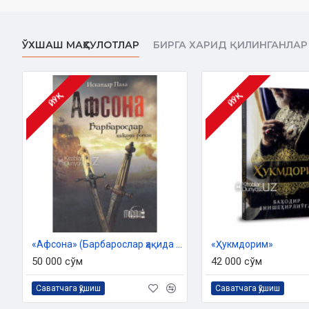
ЎХШАШ МАҲСУЛОТЛАР
БИРГА ХАРИД ҚИЛИНГАНЛАР
ЙЎҚ
ЙЎҚ
«Афсона» (Барбарослар ҳақида роман)
«Ҳукмдорим»‎
50 000 сўм
42 000 сўм
Саватчага қўшиш
Саватчага қўшиш