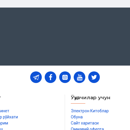
т
Ўқувчилар учун
бинет
Электрон Китоблар
р рўйхати
Обуна
арим
Сайт харитаси
иш
Оммавий оферта