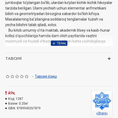
jumboqlar to‘plangan bo'lib, ulardan ko'plari kichik-kichik hikoyalar
tarzida ‎berilgan. Ularni yechish uchun elementar arifmetikani
bilish va geometriyadan birozgina ‎xabardor bo‘lish kifoya.
Masalalarning ba’zilarigina soddaroq tenglamalar tuzish va
yecha ‎bilishni talab qiladi, xolos.‎
Bu kitob umumiy o‘rta maktab, akademik litsey va kasb-hunar
kolleji o‘quvchilariga hamda ‎dam olish paytlarida vaqtini
mazmunli va foydali o'tkazishga intilgan katta yoshdagilarga
‎mo‘ljallangan.‎
Muallif:
Yakov Perelman
ТАВСИЯ
Nomi:
«Qiziqarli matematika»
Nashriyot:
«Sharq»
Sanа:
2018-yil
-
Тавсия ёзиш
Hajmi:
176 bet
ISBN:
978-9943-26-787-9
O'lchami:
84x108 1/32
ЙЎҚ
Muqovasi:
yumshoq
Код:
1287
Вазни:
0.20кг
Mundarija:
ISBN:
9789943267879
So'zboshi
«Sharq»