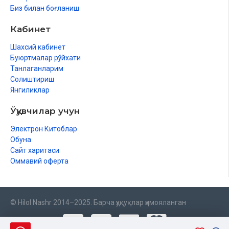
Биз билан боғланиш
Кабинет
Шахсий кабинет
Буюртмалар рўйхати
Танлаганларим
Солиштириш
Янгиликлар
Ўқувчилар учун
Электрон Китоблар
Обуна
Сайт харитаси
Оммавий оферта
© Hilol Nashr 2014–2025. Барча ҳуқуқлар ҳимояланган