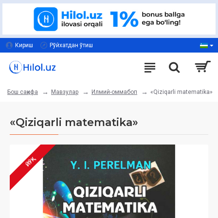
Кириш
Рўйхатдан ўтиш
Мавзулар
Илмий-оммабоп
«Qiziqarli matematika»
Бош саҳифа
«Qiziqarli matematika»
ЙЎҚ