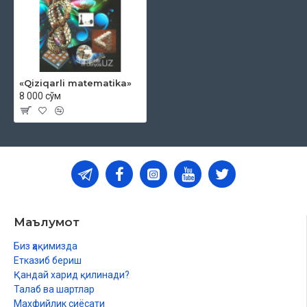
«Qiziqarli matematika»
8 000 сўм
Маълумот
Биз ҳақимизда
Етказиб бериш
Қандай харид қилинади?
Талаб ва шартлар
Махфийлик сиёсати