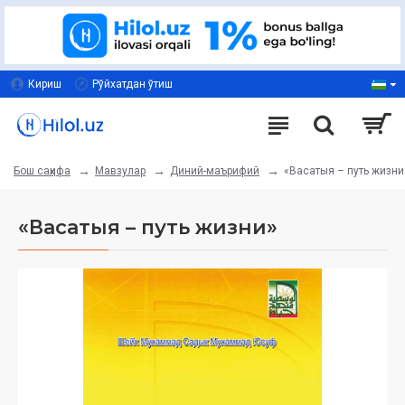
Кириш
Рўйхатдан ўтиш
Мавзулар
Диний-маърифий
«Васатыя – путь жизни
Бош саҳифа
«Васатыя – путь жизни»