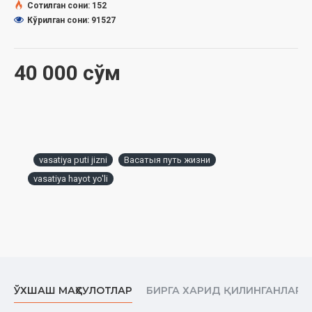
Сотилган сони: 152
СОДЕРЖАНИЕ
Кўрилган сони: 91527
От переводчика
40 000 сўм
Как мы понимаем «васатыю»
Значение и описание слова «васатыя»
Васатыя в Куръане
Васатыя в Сунне
vasatiya puti jizni
Васатыя путь жизни
Васатыя и праведные предшественники
vasatiya hayot yo'li
Улемы и васатыя
Роль разума в понимании васатыйи
Имам Ал-Газзали и васатыя
Мусульмане – васатыйная умма
ЎХШАШ МАҲСУЛОТЛАР
БИРГА ХАРИД ҚИЛИНГАНЛАР
Васатыя в вероучении (акыде)