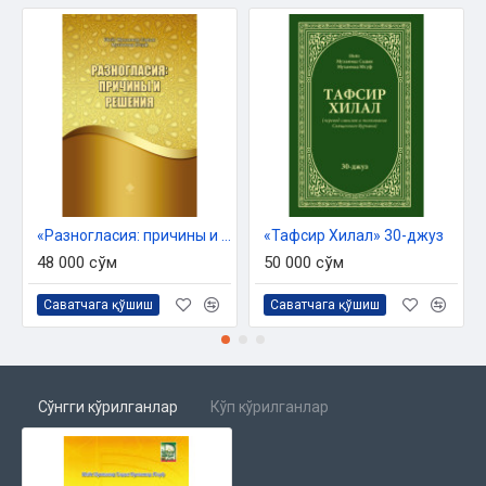
Вероучение о Боге
Вероучение об ангелах
Вероучение о пророках
Вероучение о джиннах
Пример васатыйи в вероучении
Васатыя в Шариате
«Разногласия: причины и решения»
«Тафсир Хилал» 30-джуз
Васатыя в практических требованиях и указаниях
48 000 сўм
50 000 сўм
Васатыя в обязательном поклонении
Саватчага қўшиш
Саватчага қўшиш
Васатыя в намазе
Васатыя в закáте
Васатыя в посте
Сўнгги кўрилганлар
Кўп кўрилганлар
Васатыя в хадже
Васатыя в дополнительных поклонениях