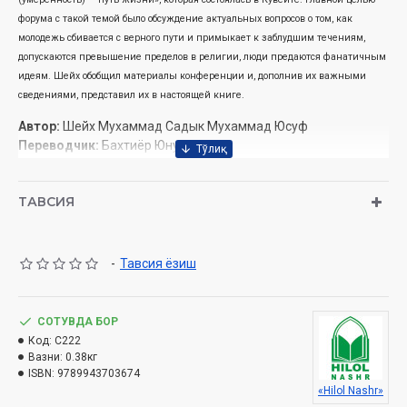
форума с такой темой было обсуждение актуальных вопросов о том, как
молодежь сбивается с верного пути и примыкает к заблудшим течениям,
допускаются превышение пределов в религии, люди предаются фанатичным
идеям. Шейх обобщил материалы конференции и, дополнив их важными
сведениями, представил их в настоящей книге.
Автор:
Шейх Мухаммад ­Садык Мухаммад Юсуф
Переводчик:
Бахтиёр Юнусов
Издательство:
«Hilol-nashr»
Объём:
352 стр.
ТАВСИЯ
Дата:
2021 год
(2018, 2019, 2021)
ISBN:
978-9943-
7036-7-4
Размер:
84×108 1/32
Обложка:
твёрдая
-
Тавсия ёзиш
СОТУВДА БОР
Издано в соответствии с заключением 03-07/3904 от
Код:
C222
17 июня 2021 года комитета по делам религий при
Вазни:
0.38кг
кабинете минстров республики Узбекистан.
ISBN:
9789943703674
«Hilol Nashr»