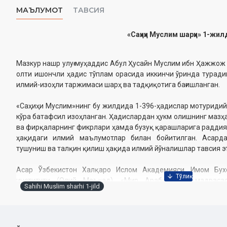
МАЪЛУМОТ
ТАВСИЯ
«Саҳиҳи Муслим шарҳи» 1-жил
Мазкур нашр улуғ муҳаддис Абул Ҳусайн Муслим ибн Ҳажжож
олти ишончли ҳадис тўплам орасида иккинчи ўринда туради
илмий-изоҳли таржимаси шарҳ ва тадқиқотига бағишланган.
«Саҳиҳи Муслим»нинг бу жилдида 1-396-ҳадислар мотуридий
кўра батафсил изоҳланган. Ҳадислардан ҳукм олишнинг мазҳа
ва фирқаларнинг фикрлари ҳамда бузуқ қарашларига раддия
ҳақидаги илмий маълумотлар билан бойитилган. Асарда 
тушуниш ва талқин қилиш ҳақида илмий йўналишлар тавсия э
Асар Ўзбекистон Халқаро Ислом Академияси, Имом Бух
институти (Олий Маъҳад), «Мир Араб» олий мадраса
Sahihi Muslim sharhi 1-jild
жараёнларида, шунингдек, Ислом манбашунослиги, тарихч
бўйича таълим олувчи бакалавриат ва магистратура тала
ҳамда кенг жамоатчилик учун мўлжалланган.