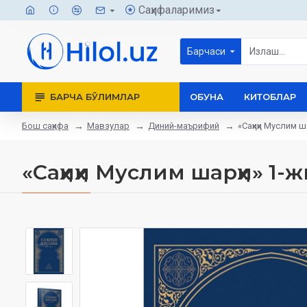
Саҳифаларимиз
Барчаси
БАРЧА БЎЛИМЛАР
ОБУНА
КИТОБЛАР
Бош саҳифа
Мавзулар
Диний-маърифий
«Саҳиҳи Муслим ш
«Саҳиҳи Муслим шарҳи» 1-