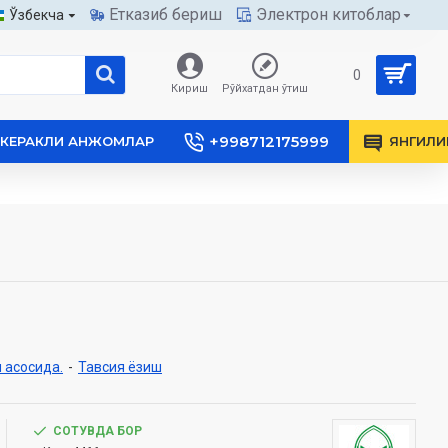
Етказиб бериш
Электрон китоблар
Ўзбекча
0
Кириш
Рўйхатдан ўтиш
+998712175999
КЕРАКЛИ АНЖОМЛАР
ЯНГИЛИ
 асосида.
-
Тавсия ёзиш
СОТУВДА БОР