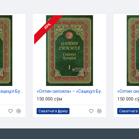
ллатиф Аллоқулов, Ойбек
ЙЎҚ
г 2023 йил 11 апрелдаги 01 -
«Олтин силсила» – «Саҳиҳул Бухорий» 2-жуз
«Олтин силсила» – «Саҳиҳул Бухорий» 1-жуз
чоп этилди.
150 000 сўм
150 000 с
Саватчага қўшиш
Саватчага 