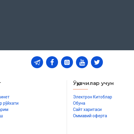
т
Ўқувчилар учун
има
бинет
Электрон Китоблар
р рўйхати
Обуна
арим
Сайт харитаси
иш
Оммавий оферта
р