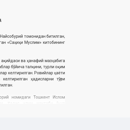
д
 Найсобурий томонидан битилган,
ган «Саҳиҳи Муслим» китобининг
 ақийдаси ва ҳанафий мазҳабига
блар бўйича талқини, турли оқим
лар келтирилган. Ровийлар ҳаёти
келтирилган ҳадисларни тўғри
тилган.
орий номидаги Тошкент Ислом
си, Ҳадис илми мактаби ўқув
и-манбашунос мутахассисликлари
балари, мустақил тадқиқотчилар