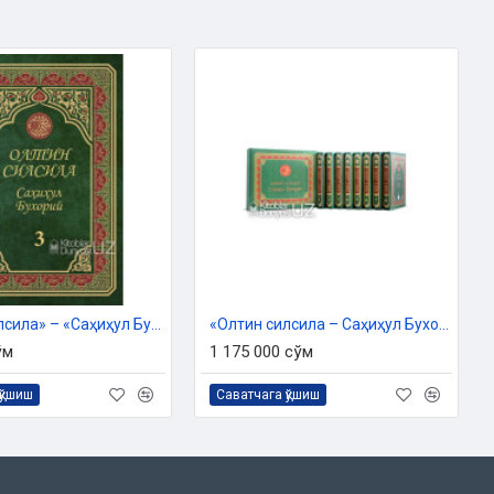
«Олтин силсила» – «Саҳиҳул Бухорий» 3-жуз
«Олтин силсила – Саҳиҳул Бухорий» тўлиқ тўплами (8 жуз)
ўм
1 175 000 сўм
қўшиш
Саватчага қўшиш