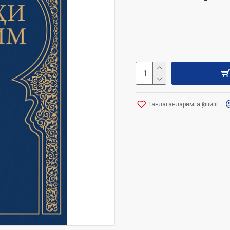
Танлаганларимга қўшиш