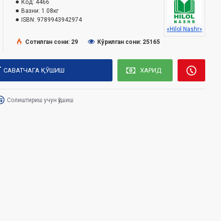
Код:
4466
Вазни:
1.08кг
ISBN:
9789943942974
«Hilol Nashr»
Сотилган сони: 29
Кўрилган сони: 25165
САВАТЧАГА ҚЎШИШ
ХАРИД
Солиштириш учун қўшиш