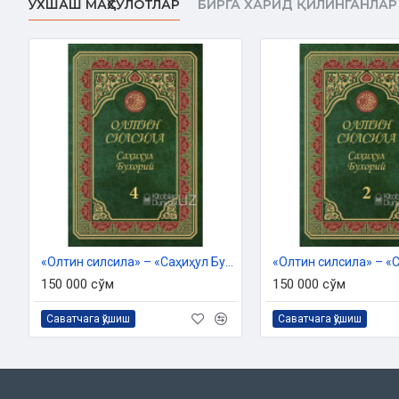
ЎХШАШ МАҲСУЛОТЛАР
БИРГА ХАРИД ҚИЛИНГАНЛАР
Таржима ва изоҳлар муаллифлари:
Ҳикматуллоҳ Абиев, Абду
Ҳошимов, Маҳмуджон Абдураҳимов
Нашриёт:
«Hilol-Nashr» нашриёт-матбааси
Сана:
2023 йил
Ҳажми:
640 бет
ISBN:
978-9943-9429-7-4
Ўлчами:
70×100 1/16
Муқоваси:
қаттиқ
Ўзбекистон Республикаси Дин ишлари бўйича қўмитасинин
«Олтин силсила» – «Саҳиҳул Бухорий» 4-жуз
07/2614 - рақамли хулосаси асосида 
150 000 сўм
150 000 сўм
Саватчага қўшиш
Саватчага қўшиш
Мундарижа