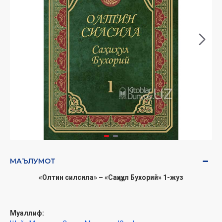
МАЪЛУМОТ
«Олтин силсила» – «Саҳиҳул Бухорий» 1-жуз
Муаллиф: