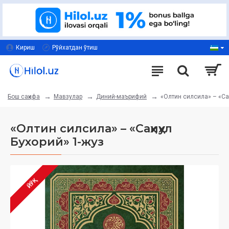
Кириш
Рўйхатдан ўтиш
Мавзулар
Диний-маърифий
«Олтин силсила» – «Саҳ
Бош саҳифа
«Олтин силсила» – «Саҳиҳул
Бухорий» 1-жуз
ЙЎҚ