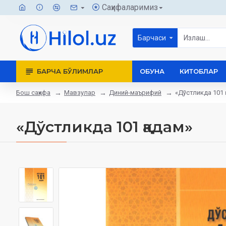
Саҳифаларимиз
Барчаси
БАРЧА БЎЛИМЛАР
ОБУНА
КИТОБЛАР
Бош саҳифа
Мавзулар
Диний-маърифий
«Дўстликда 101
«Дўстликда 101 қадам»