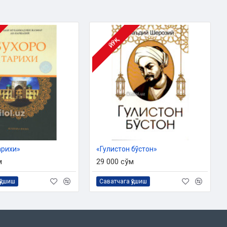
ЙЎҚ
арихи»
«Гулистон бўстон»
м
29 000 сўм
қўшиш
Саватчага қўшиш