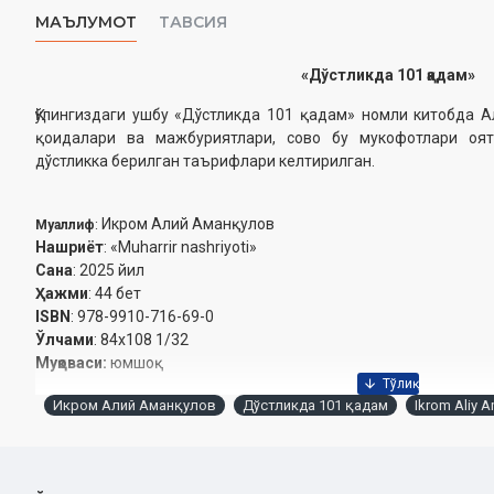
МАЪЛУМОТ
ТАВСИЯ
«Дўстликда 101 қадам»
Қўлингиздаги ушбу «Дўстликда 101 қадам» номли китобда А
қоидалари ва мажбуриятлари, сово бу мукофотлари оят
дўстликка берилган таърифлари келтирилган.
Икром Алий Аманқулов
Муаллиф
:
Нашриёт
: «
Muharrir nashriyoti
»
Сана
: 2025 йил
Ҳажми
: 44 бет
ISBN
:
978-9910-716-69-0
Ўлчами
: 84x108 1/32
Муқоваси:
юмшоқ
Икром Алий Аманқулов
Дўстликда 101 қадам
Ikrom Aliy 
Ўзбекистон Республикаси Дин ишлари бўйича қўмитанинг 20
рақамли хулосаси асосида тайёр