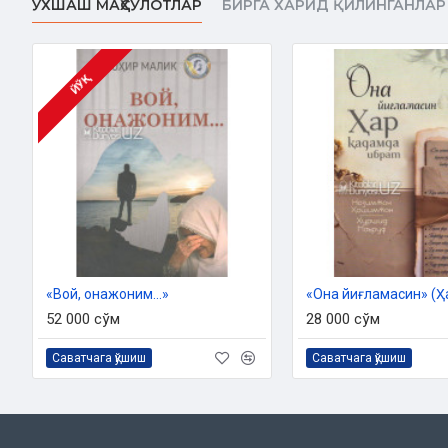
ЎХШАШ МАҲСУЛОТЛАР
БИРГА ХАРИД ҚИЛИНГАНЛАР
ЙЎҚ
«Вой, онажоним...»
52 000 сўм
28 000 сўм
Саватчага қўшиш
Саватчага қўшиш