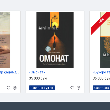
ЙЎҚ
«Она йиғламасин» (Ҳар қадамда ибрат)
«Омонат»
«Бухоро т
35 000 сўм
36 000 сў
Саватчага қўшиш
Саватчага 