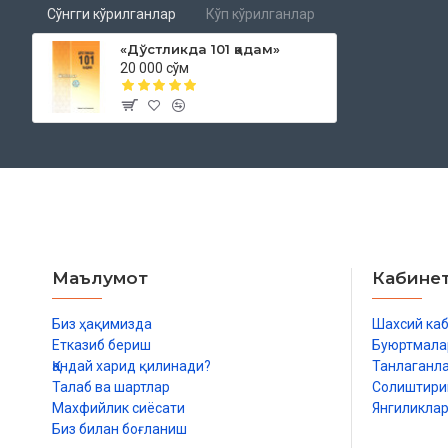
Сўнгги кўрилганлар
Кўп кўрилганлар
«Дўстликда 101 қадам»
20 000 сўм
Маълумот
Кабине
Биз ҳақимизда
Шахсий ка
Етказиб бериш
Буюртмала
Қандай харид қилинади?
Танлаганл
Талаб ва шартлар
Солиштир
Махфийлик сиёсати
Янгиликла
Биз билан боғланиш