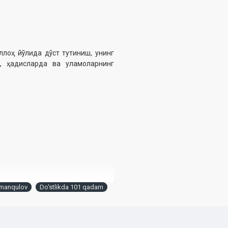
ллоҳ йўлида дўст тутиниш, унинг
, ҳадисларда ва уламоларнинг
Amanqulov
Do‘stlikda 101 qadam
25 йил 20 мартдаги 03-07/1855-
ланди.