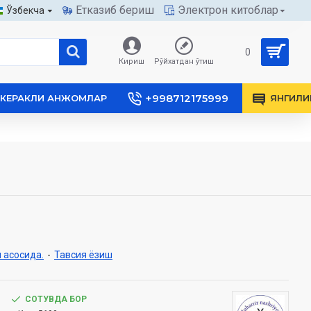
Етказиб бериш
Электрон китоблар
Ўзбекча
0
Кириш
Рўйхатдан ўтиш
+998712175999
КЕРАКЛИ АНЖОМЛАР
ЯНГИЛИ
 асосида.
-
Тавсия ёзиш
СОТУВДА БОР