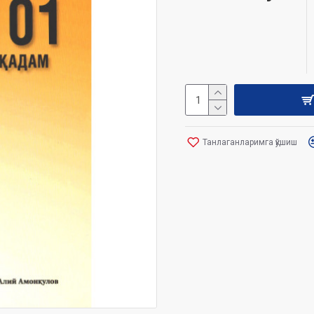
Танлаганларимга қўшиш