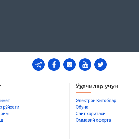
т
Ўқувчилар учун
бинет
Электрон Китоблар
р рўйхати
Обуна
арим
Сайт харитаси
иш
Оммавий оферта
р