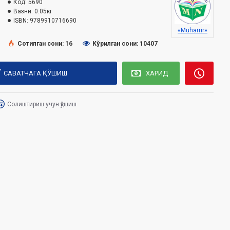
Код:
5690
Вазни:
0.05кг
ISBN:
9789910716690
«Muharrir»
Сотилган сони: 16
Кўрилган сони: 10407
САВАТЧАГА ҚЎШИШ
ХАРИД
Солиштириш учун қўшиш