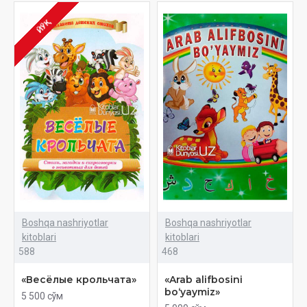
ЙЎҚ
Boshqa nashriyotlar
Boshqa nashriyotlar
kitoblari
kitoblari
588
468
«Весёлые крольчата»
«Arab alifbosini
bo‘yaymiz»
5 500 сўм