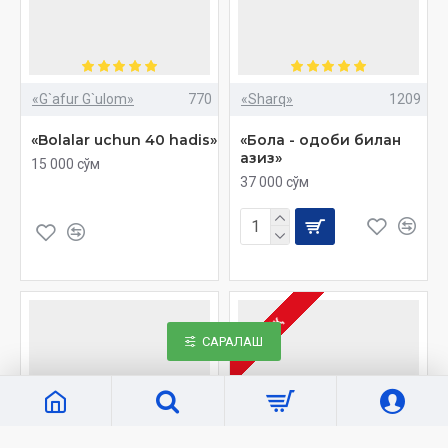
«G`afur G`ulom»
770
«Sharq»
1209
«Bolalar uchun 40 hadis»
«Бола - одоби билан
азиз»
15 000 сўм
37 000 сўм
ЙЎҚ
САРАЛАШ