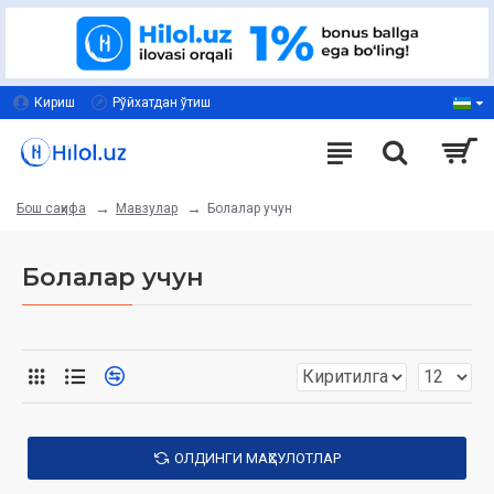
Кириш
Рўйхатдан ўтиш
Мавзулар
Болалар учун
Бош саҳифа
Болалар учун
ОЛДИНГИ МАҲСУЛОТЛАР