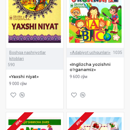
Boshqa nashriyotlar
«Adabiyot uchqunlari»
1035
kitoblari
«Inglizcha yozishni
590
o‘rganamiz»
«Yaxshi niyat»
9 600 сўм
9 000 сўм
ЙЎҚ
ЙЎҚ