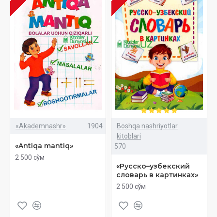
«Akademnashr»
1904
Boshqa nashriyotlar
kitoblari
«Antiqa mantiq»
570
2 500 сўм
«Русско–узбекский
словарь в картинках»
2 500 сўм