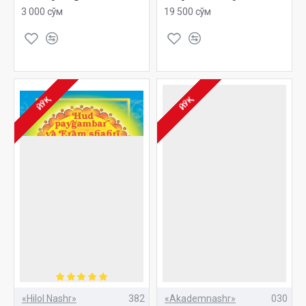
3 000 сўм
19 500 сўм
ЙЎҚ
ЙЎҚ
«Hilol Nashr»
382
«Akademnashr»
030