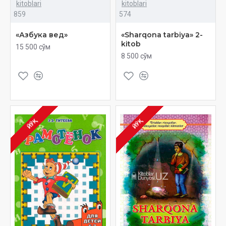
kitoblari
kitoblari
859
574
«Азбука вед»
«Sharqona tarbiya» 2-
kitob
15 500 сўм
8 500 сўм
ЙЎҚ
ЙЎҚ