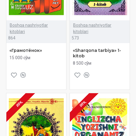
Boshqa nashriyotlar
Boshqa nashriyotlar
kitoblari
kitoblari
864
573
«Грамотёнок»
«Sharqona tarbiya» 1-
kitob
15 000 сўм
8 500 сўм
ЙЎҚ
ЙЎҚ