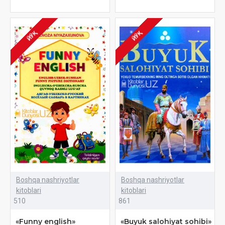
ЙЎҚ
ЙЎҚ
Boshqa nashriyotlar
Boshqa nashriyotlar
kitoblari
kitoblari
510
861
«Funny english»
«Buyuk salohiyat sohibi»