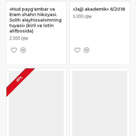
«Hud payg‘ambar va
«Jajji akademik» 6/2018
Eram shahri hikoyasi.
5 000 сўм
Solih alayhissalomning
tuyasi» (kiril va lotin
alifbosida)
2 500 сўм
ЙЎҚ