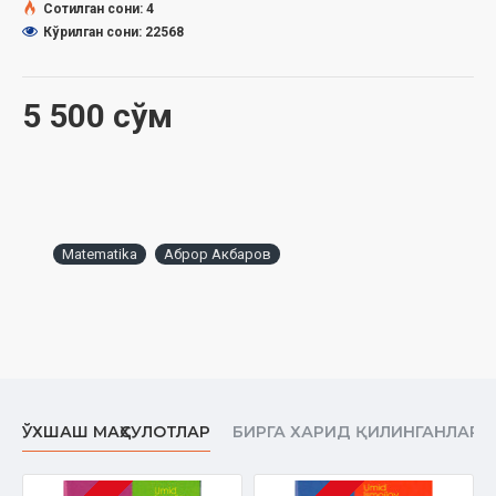
Сотилган сони: 4
Кўрилган сони: 22568
5 500 сўм
Matematika
Аброр Акбаров
ЎХШАШ МАҲСУЛОТЛАР
БИРГА ХАРИД ҚИЛИНГАНЛАР