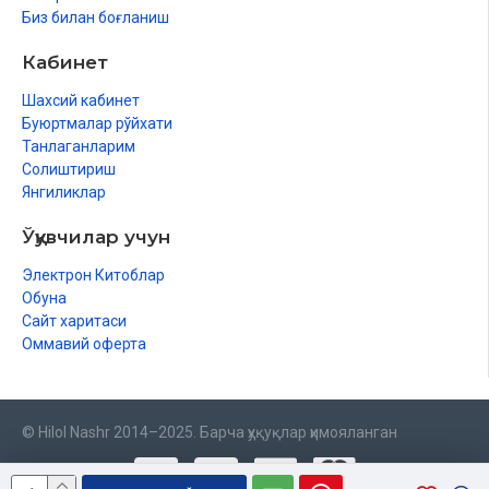
Биз билан боғланиш
Кабинет
Шахсий кабинет
Буюртмалар рўйхати
Танлаганларим
Солиштириш
Янгиликлар
Ўқувчилар учун
Электрон Китоблар
Обуна
Сайт харитаси
Оммавий оферта
© Hilol Nashr 2014–2025. Барча ҳуқуқлар ҳимояланган