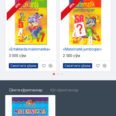
ЙЎҚ
ЙЎҚ
«Ertaklarda matematika»
«Matematik jumboqlar»
3 000 сўм
2 500 сўм
Саватчага қўшиш
Саватчага қўшиш
Сўнгги кўрилганлар
Кўп кўрилганлар