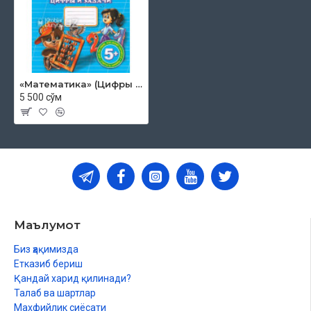
«Математика» (Цифры и задачи)
5 500 сўм
Маълумот
Биз ҳақимизда
Етказиб бериш
Қандай харид қилинади?
Талаб ва шартлар
Махфийлик сиёсати