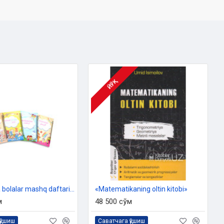
ЙЎҚ
«Arab tilida bolalar mashq daftari» (Alifbo, matematika, sonlar, chizmachilik)
«Matematikaning oltin kitobi»
м
48 500 сўм
қўшиш
Саватчага қўшиш