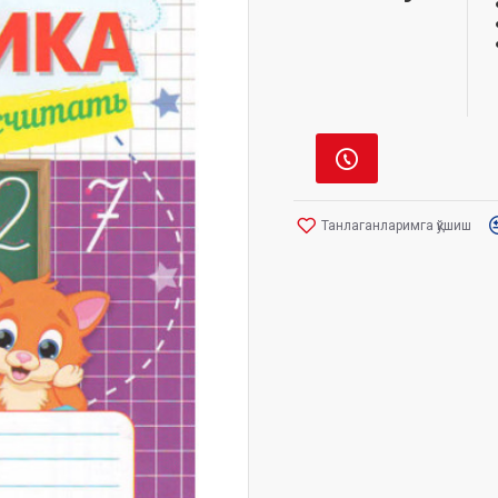
Танлаганларимга қўшиш