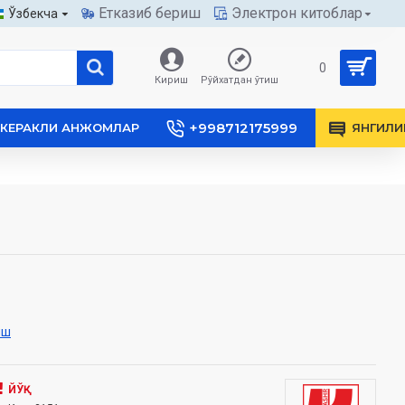
Етказиб бериш
Электрон китоблар
Ўзбекча
0
Кириш
Рўйхатдан ўтиш
+998712175999
КЕРАКЛИ АНЖОМЛАР
ЯНГИЛИ
иш
ЙЎҚ