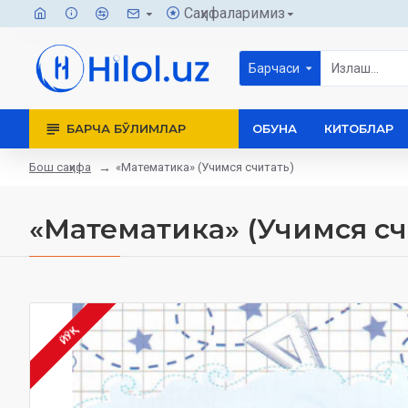
Саҳифаларимиз
Барчаси
БАРЧА БЎЛИМЛАР
ОБУНА
КИТОБЛАР
Бош саҳифа
«Математика» (Учимся считать)
«Математика» (Учимся сч
ЙЎҚ