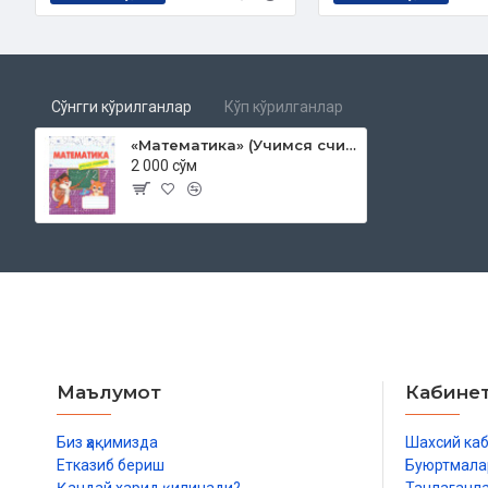
Сўнгги кўрилганлар
Кўп кўрилганлар
«Математика» (Учимся считать)
2 000 сўм
Маълумот
Кабине
Биз ҳақимизда
Шахсий ка
Етказиб бериш
Буюртмала