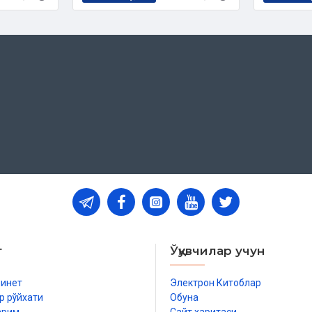
т
Ўқувчилар учун
бинет
Электрон Китоблар
р рўйхати
Обуна