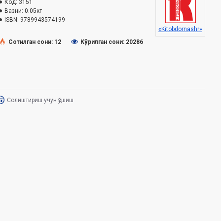
Код:
3151
Вазни:
0.05кг
ISBN:
9789943574199
«Kitobdornashr»
Сотилган сони: 12
Кўрилган сони: 20286
Солиштириш учун қўшиш