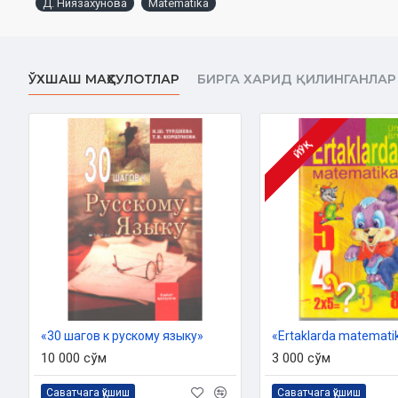
Д. Ниязахунова
Matematika
ЎХШАШ МАҲСУЛОТЛАР
БИРГА ХАРИД ҚИЛИНГАНЛАР
ЙЎҚ
«30 шагов к рускому языку»
«Ertaklarda matemati
10 000 сўм
3 000 сўм
Саватчага қўшиш
Саватчага қўшиш