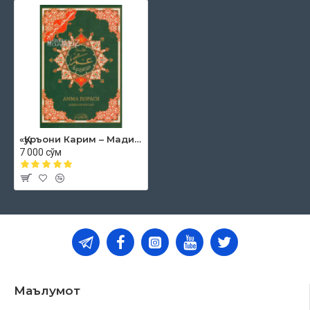
3. Фарқловчи алиф:
4. Сўз ичидаги боғловчи ҳамза:
5. Алифчани кўтариб турган шакл:
6. Сўзнинг ичидаги иқлоб:
Иккинчиси, идғом ва иқлоб қилинганда ўқилмайдиган ҳарфлар:
1. Идғом қилинаётган нӯн ва танвин:
2. Мӣмга иқлоб қилинган нӯн:
3. Жинсдошига идғом қилинганда ўқилмайдиган ҳарфлар:
«Қуръони Карим – Мадина мусҳафи» 30-пора (Тажвидли)
4. Тусдошига идғом қилинганда ўқилмайдиган ҳарфлар:
7 000 сўм
Булардан ташқари, васл қилиб (улаб) ёки ажратиб ўқиганда
тушиб қолиши мумкин бўлган ҳарфларни ўз ҳолича қолдирдик.
Тўқ кўк ранг тафхимни (йўғонликни) билдиради. Оч кўк (мовий)
ранг қалқала қилинадиган сокин ҳарфларга (
ق, ط, ب, ج, د
) ишора
қилади.
Шунингдек, оят охирида вақф қилинганда (тўхтаганда) қалқала
қилинадиган ҳарфлар ҳам шу рангда ёзилди.
Маълумот