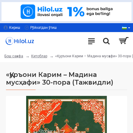
Кириш
Рўйхатдан ўтиш
Китоблар
«Қуръони Карим – Мадина мусҳафи» 30-пора 
Бош саҳифа
«Қуръони Карим – Мадина
мусҳафи» 30-пора (Тажвидли)