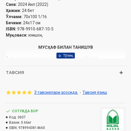
Сана:
2024 йил (2022)
Ҳажми:
24 бет
Ўлчами:
70х100 1/16
Бичими:
24x17 см
ISBN:
978-9910-687-10-5
Муқоваси:
юмшоқ
МУСҲАФ БИЛАН ТАНИШУВ
Аллоҳ таолонинг инояти билан бир неча йиллик
уринишлардан сўнг «Дорул-маърифа» нашриёти ушбу
мусҳафи шарифни тайёрлаб, сиз азизларга тақдим этмоқда.
ТАВСИЯ
Мақсадимиз ‒ Қуръонни ўқувчиларга тиловат асносида Ҳафс
ибн Сулаймон ибн Муғийра ал-Асадий ал-Куфий тобеъий
Осим ибн Абу Нажуд Куфийдан ривоят қилган қироатга
3 тавсиялари асосида.
-
Тавсия ёзиш
мувофиқ, тажвид аҳкомларига риоя этишда ёрдам беришдир.
Осим бу қироатни Абу Абдурраҳмон ибн Ҳабиб Суламийдан, у
Усмон ибн Аффон, Алий ибн Абу Толиб, Зайд ибн Собит ва
СОТУВДА БОР
Убай ибн Каъбдан, улар Набий Муҳаммад соллаллоҳу алайҳи
Код:
3607
васалламдан ривоят қилганлар.
Вазни:
0.66кг
ISBN:
9789943814660
Қуйида ушбу мусҳафда қўлланган манҳаж билан танишамиз: