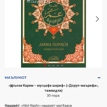
МАЪЛУМОТ
«Қуръони Карим – мусҳафи шариф» («Дорул-маърифа»,
тажвидли)
30-пора
Нашриёт:
«Hilol-Nashr» нашриёт-матбааси