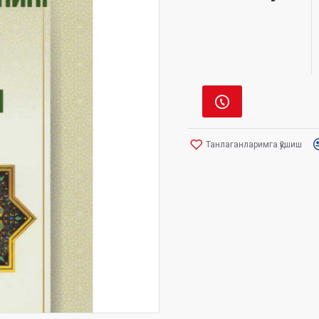
Танлаганларимга қўшиш