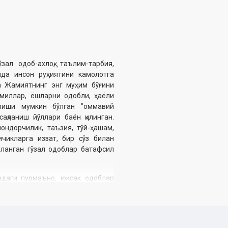
ал одоб-ахлоқ, таълим-тарбия,
мда инсон руҳиятини камолотга
да Жамиятнинг энг муҳим бўғини
миллар, ёшларни одобли, ҳаёли
илиши мумкин бўлган "оммавий
ақланиш йўллари баён қилинган.
мондорчилик, таъзия, тўй-ҳашам,
ичикларга иззат, бир сўз билан
ланган гўзал одоблар батафсил
ндаги пурмаъно, юксак одоблар
н умиддамиз.
фоев