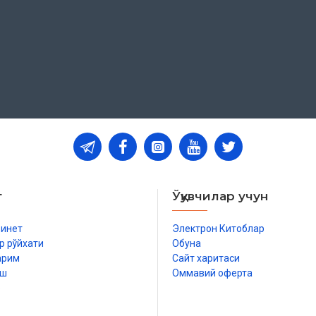
т
Ўқувчилар учун
бинет
Электрон Китоблар
р рўйхати
Обуна
арим
Сайт харитаси
иш
Оммавий оферта
р