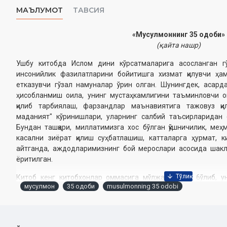
МАЪЛУМОТ
ТАВСИЯ
«Мусулмоннинг 35 одоби»
(қайта нашр)
Ушбу китобда Ислом дини кўрсатмаларига асосланган гўз
инсонийлик фазилатларини бойитишга хизмат қилувчи ҳа
етказувчи гўзал намуналар ўрин олган. Шунингдек, асар
ҳисобланмиш оила, унинг мустаҳкамлигини таъминловчи о
қилиб тарбиялаш, фарзандлар маънавиятига тажовуз қ
маданият" кўринишлари, уларнинг салбий таъсирларидан с
Бундан ташқари, миллатимизга хос бўлган қўшничилик, меҳ
касални зиёрат қилиш суҳбатлашиш, катталарга ҳурмат, к
айтганда, аждодларимизнинг бой мерослари асосида шакл
ёритилган.
Китоб кенг китобхонлар оммасига мўлжалланган 6ўлиб, у
мусулмон
35 одоби
musulmonning 35 odobi
ўқувчилар маърифатини янада бойитишга хизмат қилади, дега
Муаллиф:
Абдулфаттоҳ Абу Ғудда
Нашрга тайёрловчилар:
Абдушукур Муродов, Достон Муста