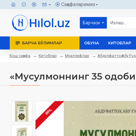
Саҳифаларимиз
Барчаси
БАРЧА БЎЛИМЛАР
ОБУНА
КИТОБЛАР
Бош саҳифа
Китоблар
Муаллифлар
Абдулфаттоҳ Абу Ғу
«Мусулмоннинг 35 одоби
ЙЎҚ