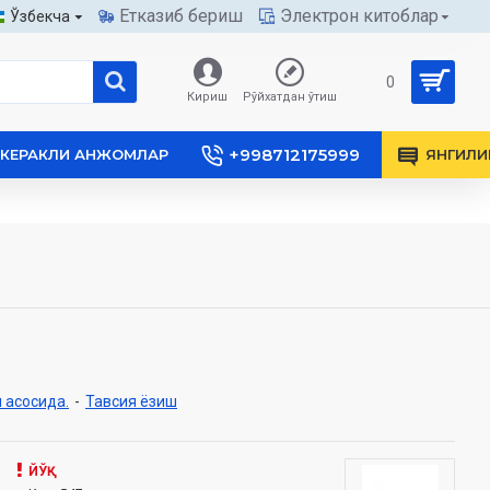
Етказиб бериш
Электрон китоблар
Ўзбекча
0
Кириш
Рўйхатдан ўтиш
+998712175999
КЕРАКЛИ АНЖОМЛАР
ЯНГИЛИ
 асосида.
-
Тавсия ёзиш
ЙЎҚ