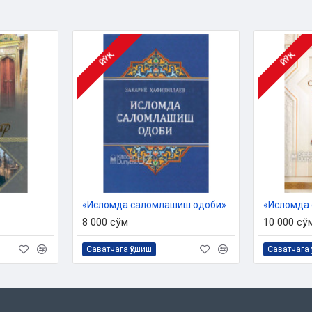
ЙЎҚ
ЙЎҚ
«Исломда саломлашиш одоби»
8 000 сўм
10 000 сў
Саватчага қўшиш
Саватчага 