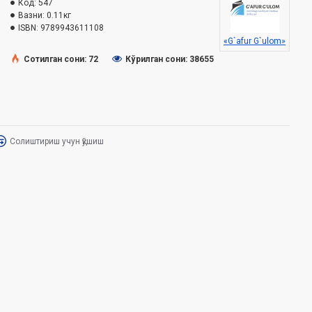
Код:
547
Вазни:
0.11кг
ISBN:
9789943611108
«G`afur G`ulom»
Сотилган сони: 72
Кўрилган сони: 38655
Солиштириш учун қўшиш