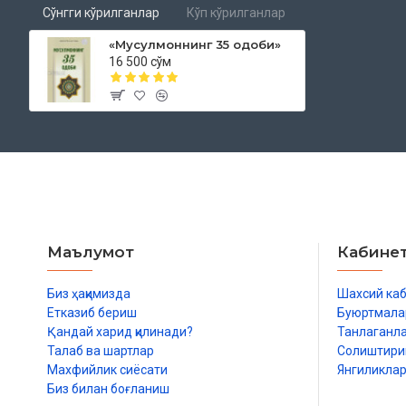
Сўнгги кўрилганлар
Кўп кўрилганлар
«Мусулмоннинг 35 одоби»
16 500 сўм
Маълумот
Кабине
Биз ҳақимизда
Шахсий ка
Етказиб бериш
Буюртмала
Қандай харид қилинади?
Танлаганл
Талаб ва шартлар
Солиштир
Махфийлик сиёсати
Янгиликла
Биз билан боғланиш