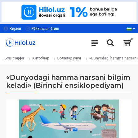
Кириш
Рўйхатдан ўтиш
Китоблар
Болалар учун
«Dunyodagi hamma narsani bi
Бош саҳифа
«Dunyodagi hamma narsani bilgim
keladi» (Birinchi ensiklopediyam)