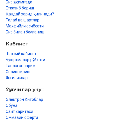
Биз ҳақимизда
Етказиб бериш
Қандай харид қилинади?
Талаб ва шартлар
Махфийлик сиёсати
Биз билан боғланиш
Кабинет
Шахсий кабинет
Буюртмалар рўйхати
Танлаганларим
Солиштириш
Янгиликлар
Ўқувчилар учун
Электрон Китоблар
Обуна
Сайт харитаси
Оммавий оферта