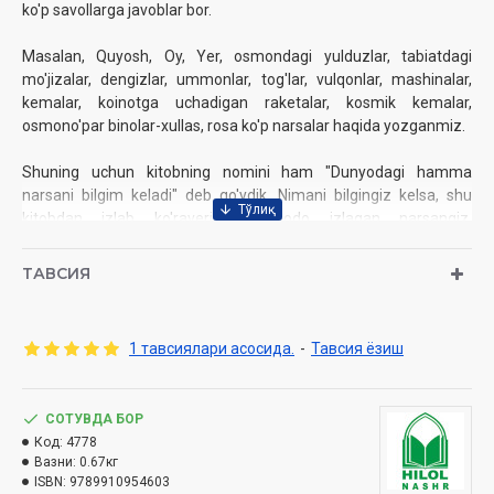
ko'p savollarga javoblar bor.
Masalan, Quyosh, Oy, Yer, osmondagi yulduzlar, tabiatdagi
mo'jizalar, dengizlar, ummonlar, tog'lar, vulqonlar, mashinalar,
kemalar, koinotga uchadigan raketalar, kosmik kemalar,
osmono'par binolar-xullas, rosa ko'p narsalar haqida yozganmiz.
Shuning uchun kitobning nomini ham "Dunyodagi hamma
narsani bilgim keladi" deb qo'ydik. Nimani bilgingiz kelsa, shu
kitobdan izlab ko'ravering. Mabodo izlagan narsangiz,
so'ramoqchi boʻlgan narsangiz bu kitobdan chiqmasa, bizga
yozib yuboring, kitob keyingi safar chiqqanda o'shа narsani ham
ТАВСИЯ
qo'shib qo'yamiz.
Kitobni o'qiyotganda, rasmlarini tomoshа qilayotganda biron
1 тавсиялари асосида.
-
Тавсия ёзиш
joyini tushunmay qolsangiz, bir varaq qog'ozga yozib qo'ying.
Keyin kattalar uyda bo'lgan paytda yoki maktabga borganingizda
ustozlardan so'raysiz.
СОТУВДА БОР
Код:
4778
Tarjimon:
Mirnosir Hasan
Вазни:
0.67кг
Nashriyot:
«Erkin tarjima nashr» nashriyot-matbaasi
ISBN:
9789910954603