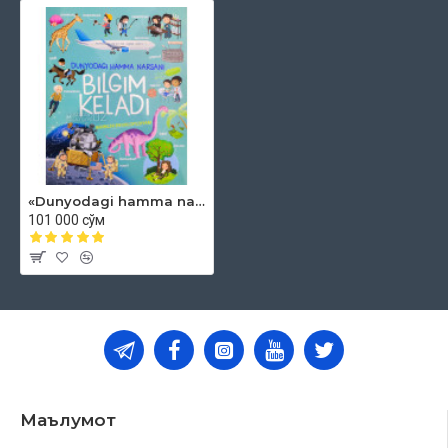
Mashhurlar
O'zbekiston
Yurak va o'pka hujayralari
Miya, mushaklar va suyaklar
Ovqat hazm qilish va sezgi a'zolari
Hayvonot olami
Hasharotlar
«Dunyodagi hamma narsani bilgim keladi» (Birinchi ensiklopediyam)
101 000 сўм
Маълумот