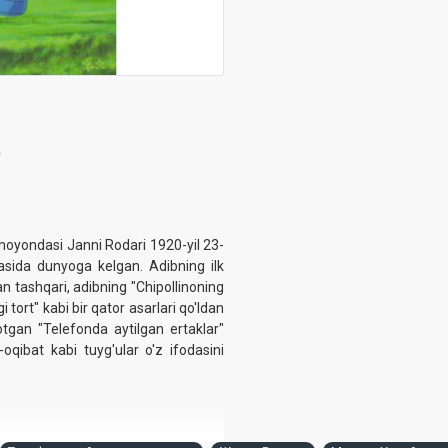
‎
moyondasi Janni Rodari 1920-yil 23-
asida dunyoga kelgan. Adibning ilk
an tashqari, adibning "Chipollinoning
tort" kabi bir qator asarlari qo'ldan
otgan "Telefonda aytilgan ertaklar"
oqibat kabi tuyg'ular o'z ifodasini