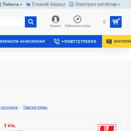
Етказиб бериш
Электрон китоблар
Ўзбекча
0
Кириш
Рўйхатдан ўтиш
+998712175999
КЕРАКЛИ АНЖОМЛАР
ЯНГИЛИ
 асосида.
-
Тавсия ёзиш
ЙЎҚ