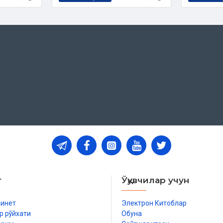
т
Ўқувчилар учун
бинет
Электрон Китоблар
р рўйхати
Обуна