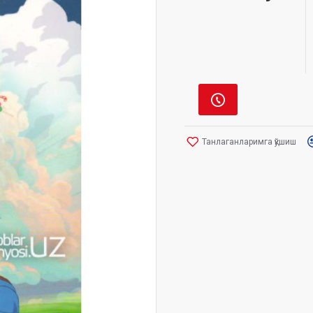
Танлаганларимга қўшиш