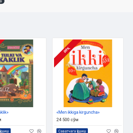
в
ЙЎҚ
klik»
«Men ikkiga kirguncha»
м
24 500 сўм
қўшиш
Саватчага қўшиш