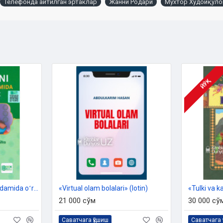
Телефонда айтилган эртаклар
Жанни Родари
Мухтор Худойқуло
ЙЎҚ
«Arab tilini ertaklar yordamida oʻrganamiz»
«Virtual olam bolalari» (lotin)
«Tulki va ka
21 000 сўм
30 000 сў
Саватчага қўшиш
Саватчага 