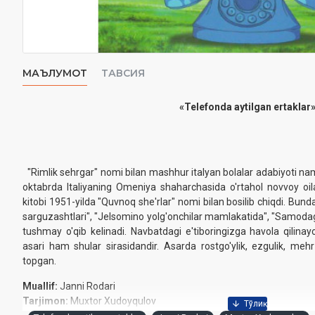
МАЪЛУМОТ
ТАВСИЯ
«Telefonda aytilgan ertaklar»
"Rimlik sehrgar" nomi bilan mashhur italyan bolalar adabiyoti na
oktabrda Italiyaning Omeniya shaharchasida o'rtahol novvoy oil
kitobi 1951-yilda "Quvnoq she'rlar" nomi bilan bosilib chiqdi. Bund
sarguzashtlari", "Jelsomino yolg'onchilar mamlakatida", "Samodagi 
tushmay o'qib kelinadi. Navbatdagi e'tiboringizga havola qilinay
asari ham shular sirasidandir. Asarda rostgo'ylik, ezgulik, mehr-
topgan.
Muallif:
Janni Rodari
Tarjimon:
Muxtor Xudoyqulov