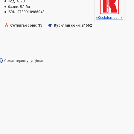
Код:
4873
Вазни:
0.14кг
ISBN:
9789910986048
«Kitobdornashr»
Сотилган сони: 35
Кўрилган сони: 24662
Солиштириш учун қўшиш