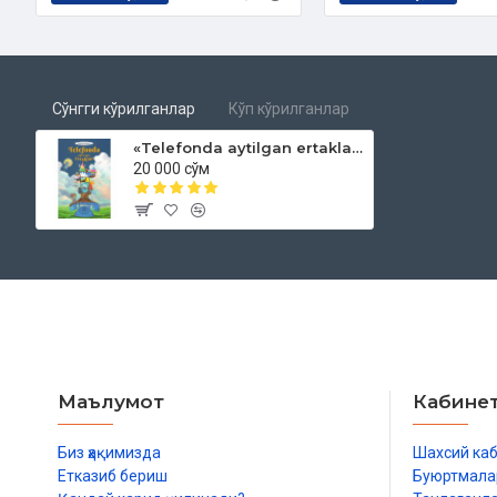
Сўнгги кўрилганлар
Кўп кўрилганлар
«Telefonda aytilgan ertaklar»‎
20 000 сўм
Маълумот
Кабине
Биз ҳақимизда
Шахсий ка
Етказиб бериш
Буюртмала