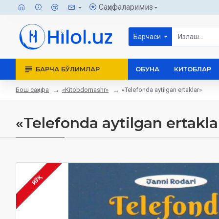
Саҳифаларимиз
Барчаси
БАРЧА БЎЛИМЛАР
ОБУНА
КИТОБЛАР
Бош саҳифа
«Kitobdornashr»
«Telefonda aytilgan ertaklar»‎
«Telefonda aytilgan ertaklar
ЙЎҚ