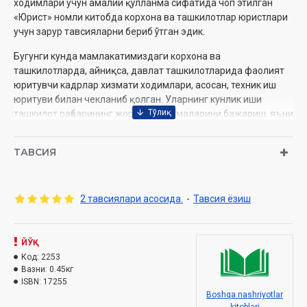
ходимлари учун амалий қўлланма сифатида чоп этилган
«Юрист» номли китобда корхона ва ташкилотлар юристлари
учун зарур тавсияларни бериб ўтган эдик.
Бугунги кунда мамлакатимиздаги корхона ва
ташкилотларда, айниқса, давлат ташкилотларида фаолият
юритувчи кадрлар хизмати ходимлари, асосан, техник иш
юритуви билан чекланиб қолган. Уларнинг кунлик иши
ташкилот раҳбарининг жорий кўрсатмаларини бажариш, яъни
расмий ҳужжатларни тайёрлаш, ҳужжатларни
расмийлаштириш, қайд этиш ва ҳисобга олиш ишларини
ТАВСИЯ
юритиш, меҳнат дафтарчаларини сақлаш,
маълумотномаларни тақдим қилиш каби тадбирлардан
иборат бўлиб қолган. Менимча, кадрлар бўйича масъул
2 тавсиялари асосида.
-
Тавсия ёзиш
ходимлар минг афсуски, жойларда «кабинет кишиси»
сифатида кўзга ташланмоқда.
Лекин, тўғри тушуниш керакки, кадрлар хизмати ходимлари
ЙЎҚ
зиммасидаги вазифалар моҳиятан жуда муҳим бўлиб, ҳам иш
Код:
2253
берувчи, ҳам ходим учун ҳал этувчи аҳамиятга эга бўлган
Вазни:
0.45кг
натижани келтириб чиқаради. Бунда кадрлар бошқаруви
ISBN:
17255
Boshqa nashriyotlar
масаласи алохида аҳамиятга эга.