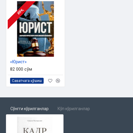
ЙЎҚ
«Юрист»
82 000 сўм
Саватчага қўшиш
Сўнгги кўрилганлар
Кўп кўрилганлар