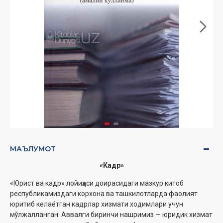
МАЪЛУМОТ
«Кадр»
«Юрист ва кадр» лойиҳаси доирасидаги мазкур китоб
республикамиздаги корхона ва ташкилотларда фаолият
юритиб келаётган кадрлар хизмати ходимлари учун
мўлжалланган. Аввалги биринчи нашримиз — юридик хизмат