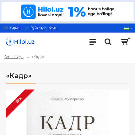
Кириш
Рўйхатдан ўтиш
«Кадр»
Бош саҳифа
«Кадр»
ЙЎҚ