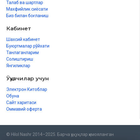
Талаб ва шартлар
Махфийлик сиёсати
Биз билан боғланиш
Кабинет
Шахсий кабинет
Буюртмалар рўйхати
Танлаганларим
Солиштириш
Янгиликлар
Ўқувчилар учун
Электрон Китоблар
Обуна
Сайт харитаси
Оммавий оферта
© Hilol Nashr 2014–2025. Барча ҳуқуқлар ҳимояланган