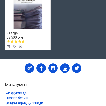
«Кадр»
68 500 сўм
Маълумот
Биз ҳақимизда
Етказиб бериш
Қандай харид қилинади?