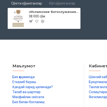
Сўнгги кўрилганлар
Кўп кўрилганлар
«Исламские богослужения» (Ибодати исламия)
38 000 сўм
Маълумот
Кабине
Биз ҳақимизда
Шахсий ка
Етказиб бериш
Буюртмала
Қандай харид қилинади?
Танлаганл
Талаб ва шартлар
Солиштир
Махфийлик сиёсати
Янгиликла
Биз билан боғланиш