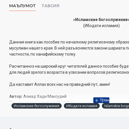
МАЪЛУМОТ
ТАВСИЯ
«Исламские богослужения
(Ибодати исламия)
Данная книга как пособие по началному религиозному образ
мусулман нашего края. В ней разъясняются закони шариата п
частности, по ханафийскому толку.
Расчитанноэ на широкий круг читателей данноэ пособие буде
для людей зрелого возраста в усвоэнии вопросов религиозно
Да наставит Аллах всех нас на праведний пут, амин!
Автор:
Ахмад Хади Максудий
Переводчик:
Шариф ХАЛМУРАД
Исламские богослужения
Ибодати исламия
Islamskie bogo
Издательство:
«Zamin nashr»
Объём:
256 стр.
Дата:
2024 год
ISBN:
978-9943-8341-6-3