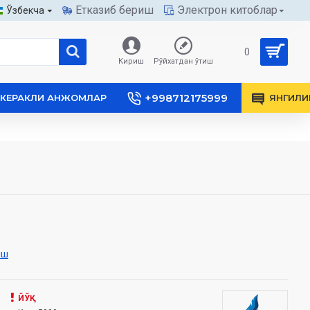
Етказиб бериш
Электрон китоблар
Ўзбекча
0
Кириш
Рўйхатдан ўтиш
+998712175999
КЕРАКЛИ АНЖОМЛАР
ЯНГИЛИ
иш
ЙЎҚ