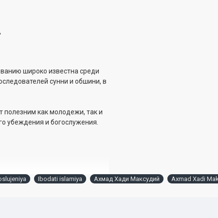
»
ованию широко известна среди
оследователей сунни и обшини, в
т полезним как молодежи, так и
го убеждения и богослужения.
slujeniya
Ibodati islamiya
Ахмад Хади Максудий
Axmad Xadi Mak