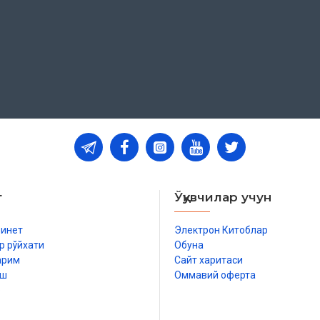
т
Ўқувчилар учун
бинет
Электрон Китоблар
р рўйхати
Обуна
арим
Сайт харитаси
иш
Оммавий оферта
р