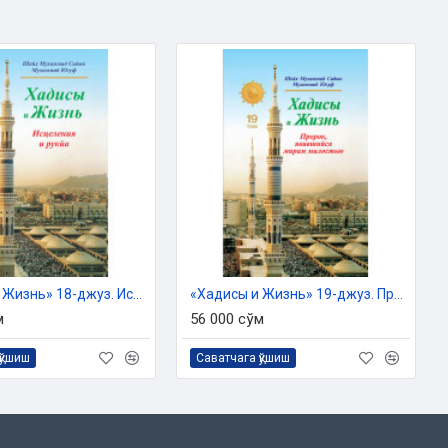
«Хадисы и Жизнь» 18-джуз. Исцеления и рукя
«Хадисы и Жизнь» 19-джуз. Пророк, явившийся мирам милостью
м
56 000 сўм
қўшиш
Саватчага қўшиш