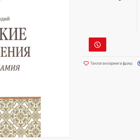
Танлаганларимга қўшиш