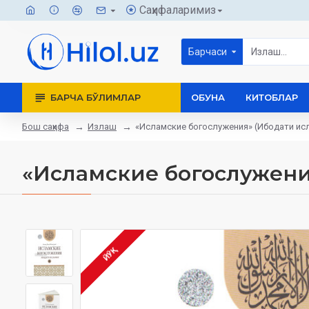
Саҳифаларимиз
Барчаси
БАРЧА БЎЛИМЛАР
ОБУНА
КИТОБЛАР
Бош саҳифа
Излаш
«Исламские богослужения» (Ибодати ис
«Исламские богослужени
ЙЎҚ