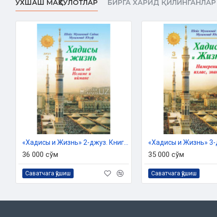
ЎХШАШ МАҲСУЛОТЛАР
БИРГА ХАРИД ҚИЛИНГАНЛАР
Размер:
60×901/16
Обложка:
мягкая
Подготовлено к изданию на основе рекомендатсии №03-
Комитета по делам религии при Кабинете Министро
«Хадисы и Жизнь» 2-джуз. Книга об Исламе и иймане
36 000 сўм
35 000 сўм
Саватчага қўшиш
Саватчага қўшиш