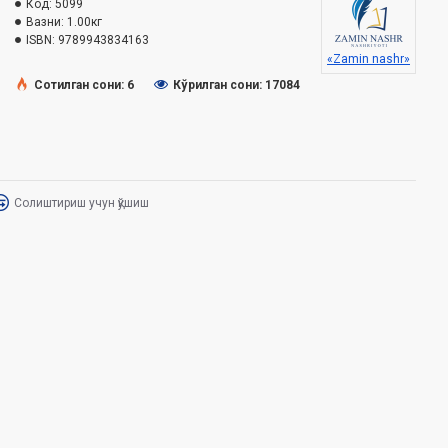
Код:
5099
Вазни:
1.00кг
ISBN:
9789943834163
«Zamin nashr»
Сотилган сони: 6
Кўрилган сони: 17084
Солиштириш учун қўшиш