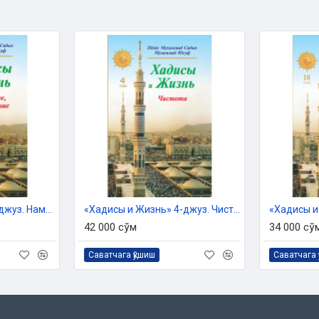
07/1809 от 23 марта 2021 г.
в Республики Узбекистан.
«Хадисы и Жизнь» 3-джуз. Намерение, ихлас, знание
«Хадисы и Жизнь» 4-джуз. Чистота
42 000 сўм
34 000 сў
Саватчага қўшиш
Саватчага 