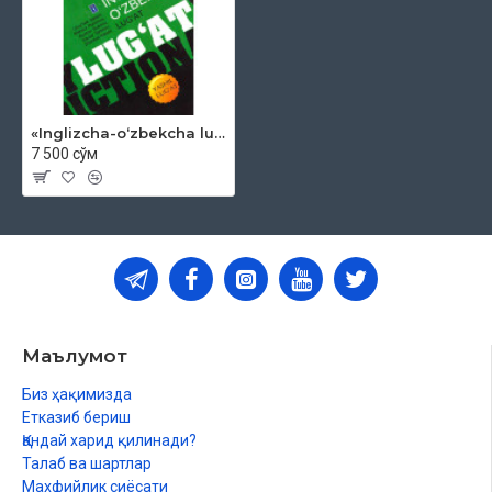
«Inglizcha-o‘zbekcha lug‘at»‎
7 500 сўм
Маълумот
Биз ҳақимизда
Етказиб бериш
Қандай харид қилинади?
Талаб ва шартлар
Махфийлик сиёсати