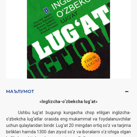
МАЪЛУМОТ
‎«Inglizcha-o‘zbekcha lug‘at»‎
‎ ‎Ushbu lug‘at bugungi kungacha chop etilgan inglizcha-
o‘zbekcha lug‘atlar orasida eng ‎mukammal ‎va foydalanuvchilar
uchun qulaylaridan biridir. Lug‘at 20 mingdan ortiq so’z va ‎tarjima
birliklari hamda ‎‎1300 dan ziyod so‘z va iboralarni o‘z ichiga olgan