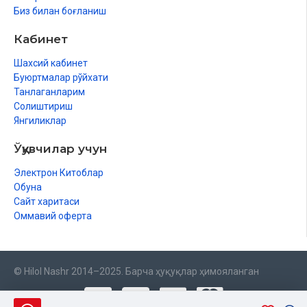
Биз билан боғланиш
Кабинет
Шахсий кабинет
Буюртмалар рўйхати
Танлаганларим
Солиштириш
Янгиликлар
Ўқувчилар учун
Электрон Китоблар
Обуна
Сайт харитаси
Оммавий оферта
© Hilol Nashr 2014–2025. Барча ҳуқуқлар ҳимояланган