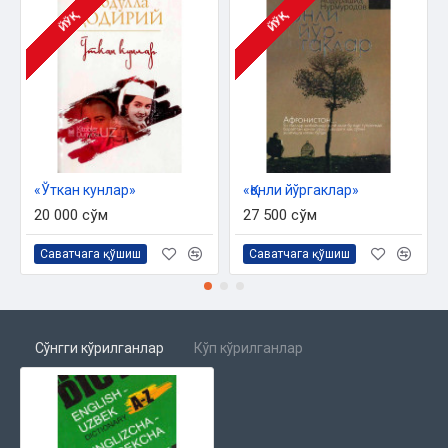
ЙЎҚ
ЙЎҚ
«Ўткан кунлар»‎
«Қонли йўргаклар»
20 000 сўм
27 500 сўм
Саватчага қўшиш
Саватчага қўшиш
Сўнгги кўрилганлар
Кўп кўрилганлар