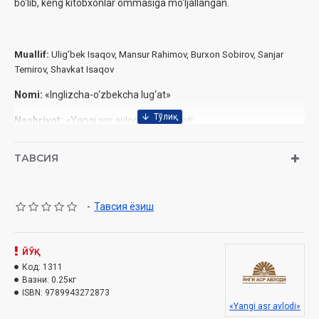
bo‘lib, keng ‎kitobxonlar ommasiga ‎mo‘ljallangan.‎
Muallif:
Ulig’bek Isaqov, Mansur Rahimov, Burxon Sobirov, Sanjar
Temirov, Shavkat Isaqov
Nomi:
«Inglizcha-o‘zbekcha lug‘at»‎
Nashriyot:
«Yangi asr avlodi» Nashriyoti
Sana:
2016
ТАВСИЯ
Hajmi:
576 bet
ISBN:
978-9943-27-287-3
-
Тавсия ёзиш
O‘lchami:
84×108 1/32‎
Muqovasi:
Yumshoq
ЙЎҚ
Код:
1311
Вазни:
0.25кг
ISBN:
9789943272873
«Yangi asr avlodi»