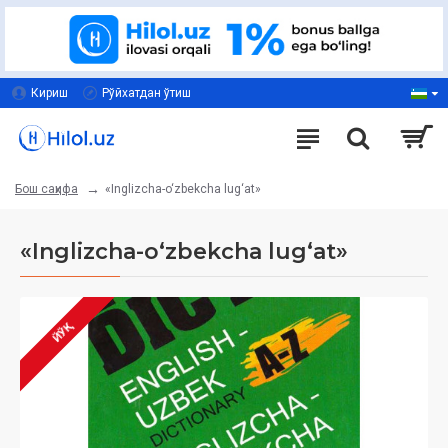
Кириш
Рўйхатдан ўтиш
«Inglizcha-o‘zbekcha lug‘at»‎
Бош саҳифа
«Inglizcha-o‘zbekcha lug‘at»‎
ЙЎҚ