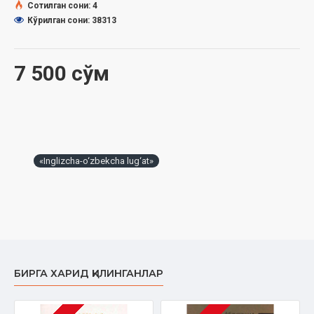
Сотилган сони: 4
Кўрилган сони: 38313
7 500 сўм
«Inglizcha-o‘zbekcha lug‘at»‎
БИРГА ХАРИД ҚИЛИНГАНЛАР