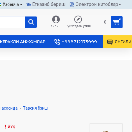
Етказиб бериш
Электрон китоблар
Ўзбекча
0
Кириш
Рўйхатдан ўтиш
+998712175999
КЕРАКЛИ АНЖОМЛАР
ЯНГИЛИ
 асосида.
-
Тавсия ёзиш
ЙЎҚ