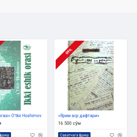
ЙЎҚ
 orasi» O'tkir Hoshimov
«Ярим аср дафтари»
м
16 500 сўм
қўшиш
Саватчага қўшиш