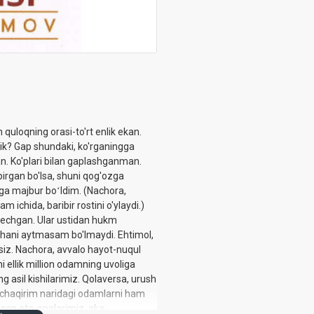
n quloqning orasi-to'rt enlik ekan.
lik? Gap shundaki, ko'rganingga
an. Ko'plari bilan gaplashganman.
 gapirgan bo'lsa, shuni qog'ozga
hga majbur boʻldim. (Nachora,
hida, baribir rostini o'ylaydi.)
 kechgan. Ular ustidan hukm
dishani aytmasam bo'lmaydi. Ehtimol,
siz. Nachora, avvalo hayot-nuqul
 ellik million odamning uvoliga
ng asil kishilarimiz. Qolaversa, urush
b chaqirim naridagi odamlarni ham
lgan ota-onalarimiz, aka-