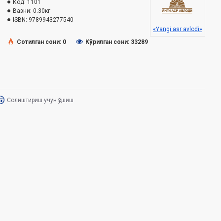
Код:
1101
Вазни:
0.30кг
ISBN:
9789943277540
«Yangi asr avlodi»
Сотилган сони: 0
Кўрилган сони: 33289
Солиштириш учун қўшиш