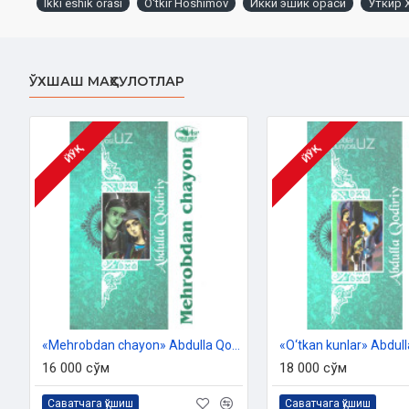
Ikki eshik orasi
O'tkir Hoshimov
Икки эшик ораси
Ўткир
opalarimizning hayoti bugungi zamonda bizga o'rnak bo'lsa ne aja
ЎХШАШ МАҲСУЛОТЛАР
Muallif:
O'tkir Hoshimov
Nashriyot:
«Yangi asr avlodi»
Sana:
2021-yil
ЙЎҚ
ЙЎҚ
Hajmi:
584 bet
ISBN:
978-9943-27-754-0
O'lchami:
84x108 1/32
Muqovasi:
yumshoq
«Mehrobdan chayon» Abdulla Qodiriy
16 000 сўм
18 000 сўм
Саватчага қўшиш
Саватчага қўшиш