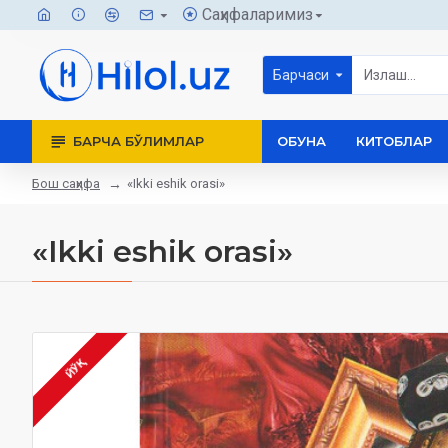
Саҳифаларимиз
Барчаси
БАРЧА БЎЛИМЛАР
ОБУНА
КИТОБЛАР
Бош саҳифа
«Ikki eshik orasi»
«Ikki eshik orasi»
ЙЎҚ