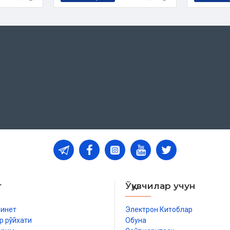
т
Ўқувчилар учун
бинет
Электрон Китоблар
р рўйхати
Обуна