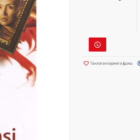
Танлаганларимга қўшиш