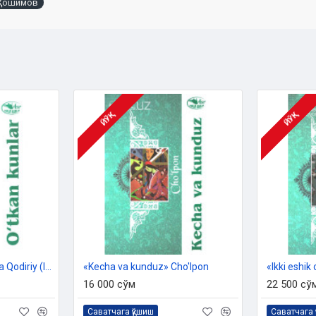
 Ҳошимов
b!
Muallif
ЙЎҚ
ЙЎҚ
«O‘tkan kunlar» Abdulla Qodiriy (lotin)
«Kecha va kunduz» Cho'lpon
«Ikki eshik
16 000 сўм
22 500 сў
Саватчага қўшиш
Саватчага 