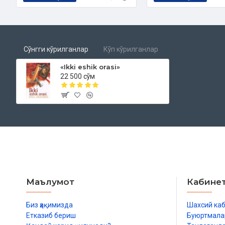
Сўнгги кўрилганлар
Кўп кўрилганлар
«Ikki eshik orasi»
22 500 сўм
Маълумот
Кабине
Биз ҳақимизда
Шахсий ка
Етказиб бериш
Буюртмала