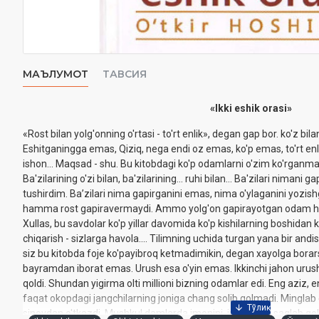
МАЪЛУМОТ
ТАВСИЯ
«Ikki eshik orasi»
«Rost bilan yolg'onning o'rtasi - to'rt enlik», degan gap bor. ko'z bila
Eshitganingga emas, Qiziq, nega endi oz emas, ko'p emas, to'rt en
ishon... Maqsad - shu. Bu kitobdagi ko'p odamlarni o'zim ko'rganm
Ba'zilarining o'zi bilan, ba'zilarining... ruhi bilan... Ba'zilari nimani
tushirdim. Baʼzilari nima gapirganini emas, nima o'ylaganini yozis
hamma rost gapiravermaydi. Ammo yolg'on gapirayotgan odam ham ic
Xullas, bu savdolar ko'p yillar davomida ko'p kishilarning boshidan
chiqarish - sizlarga havola.... Tilimning uchida turgan yana bir an
siz bu kitobda foje ko'payibroq ketmadimikin, degan xayolga borar
bayramdan iborat emas. Urush esa o'yin emas. Ikkinchi jahon urushi
qoldi. Shundan yigirma olti millioni bizning odamlar edi. Eng aziz, e
faqat okopdagi jangchilarning joniga chang solib qolmadi. Mingla
sinovdan o'tkazdi. Mushkul damlarda imonini, insonligini saqlab qo