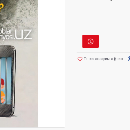
Танлаганларимга қўшиш