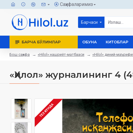
Саҳифаларимиз
Барчаси
БАРЧА БЎЛИМЛАР
ОБУНА
КИТОБЛАР
Бош саҳифа
«Hilol» нашриёт-матбааси
«Hilol» диний-маъриф
«Ҳилол» журналининг 4 (4
ТЕЗ КУНДА