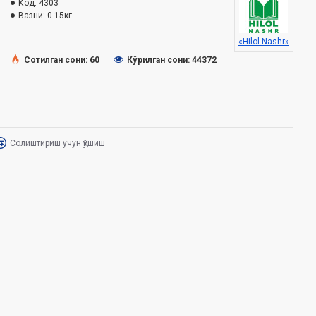
Код:
4303
Вазни:
0.15кг
«Hilol Nashr»
Сотилган сони: 60
Кўрилган сони: 44372
Солиштириш учун қўшиш