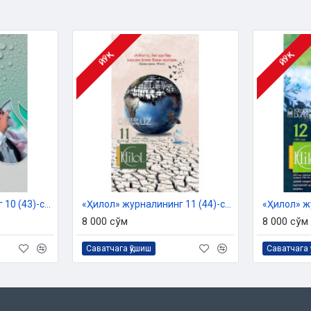
ЙЎҚ
ЙЎҚ
«Ҳилол» журналининг 10 (43)-сони
«Ҳилол» журналининг 11 (44)-сони
8 000 сўм
8 000 сўм
Саватчага қўшиш
Саватчага 