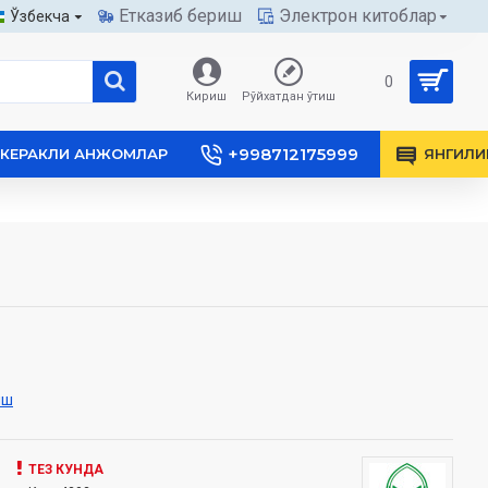
Етказиб бериш
Электрон китоблар
Ўзбекча
0
Кириш
Рўйхатдан ўтиш
+998712175999
КЕРАКЛИ АНЖОМЛАР
ЯНГИЛИ
иш
ТЕЗ КУНДА