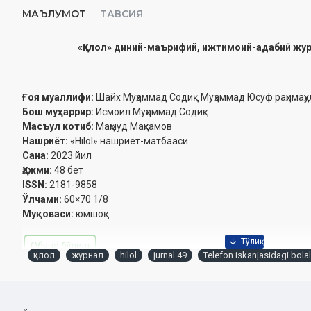
МАЪЛУМОТ
ТАВСИЯ
«Ҳилол» диний-маърифий, ижтимоий-адабий журн
Ғоя муаллифи:
Шайх Муҳаммад Содиқ Муҳаммад Юсуф раҳимаҳул
Бош муҳаррир:
Исмоил Муҳаммад Содиқ
Масъул котиб:
Маҳмуд Маҳкамов
Нашриёт:
«Hilol» нашриёт-матбааси‎
Сана:
2023 йил
Ҳажми:
48 бет‎
ISSN:
2181-9858
Ўлчами:
60×70 1/8
Муқоваси:
юмшоқ
Обуна бўлиш
ҳилол
журнал
hilol
jurnal 49
Telefon iskanjasidagi bolal
Мундарижа