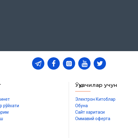
т
Ўқувчилар учун
бинет
Электрон Китоблар
р рўйхати
Обуна
арим
Сайт харитаси
иш
Оммавий оферта
р