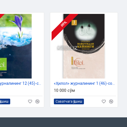
ЙЎҚ
«Ҳилол» журналининг 12 (45)-сони
«Ҳилол» журналининг 1 (46)-сони
10 000 сўм
қўшиш
Саватчага қўшиш