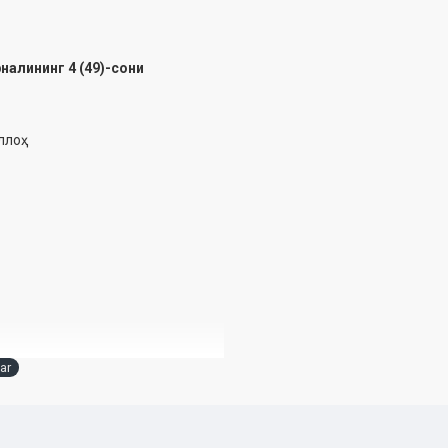
алининг 4 (49)-сони
лоҳ
ar