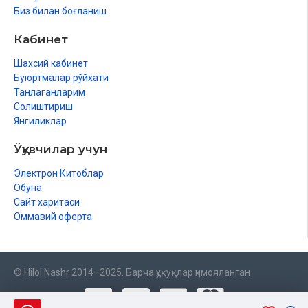
Биз билан боғланиш
Кабинет
Шахсий кабинет
Буюртмалар рўйхати
Танлаганларим
Солиштириш
Янгиликлар
Ўқувчилар учун
Электрон Китоблар
Обуна
Сайт харитаси
Оммавий оферта
© Hilol Nashr 2014–2025. Барча ҳуқуқлар ҳимояланган