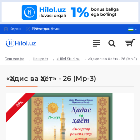
Кириш
Рўйхатдан ўтиш
Нашриёт
«Hilol Studio»
«Ҳадис ва Ҳаёт» - 26 (Мp-3)
Бош саҳифа
«Ҳадис ва Ҳаёт» - 26 (Мp-3)
ЙЎҚ