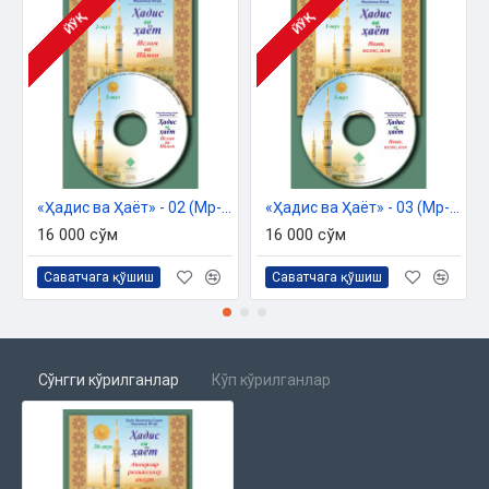
ЙЎҚ
ЙЎҚ
«Ҳадис ва Ҳаёт» - 02 (Мp-3)
«Ҳадис ва Ҳаёт» - 03 (Мp-3)
16 000 сўм
16 000 сўм
Саватчага қўшиш
Саватчага қўшиш
Сўнгги кўрилганлар
Кўп кўрилганлар