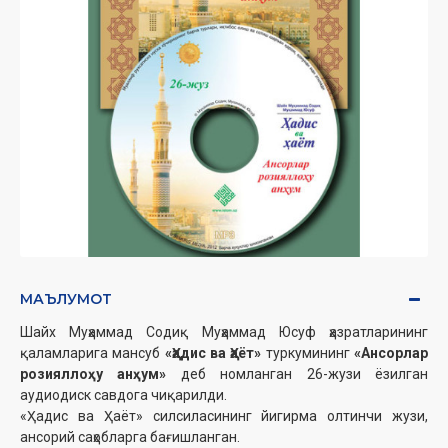
МАЪЛУМОТ
Шайх Муҳаммад Содиқ Муҳаммад Юсуф ҳазратларининг
қаламларига мансуб
«Ҳадис ва Ҳаёт»
туркумининг
«Ансорлар
розияллоҳу анҳум»
деб номланган 26-жузи ёзилган
аудиодиск савдога чиқарилди.
«Ҳадис ва Ҳаёт» силсиласининг йигирма олтинчи жузи,
ансорий саҳобларга бағишланган.