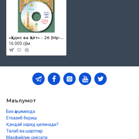
«Ҳадис ва Ҳаёт» - 26 (Мp-3)
16 000 сўм
Маълумот
Биз ҳақимизда
Етказиб бериш
Қандай харид қилинади?
Талаб ва шартлар
Махфийлик сиёсати