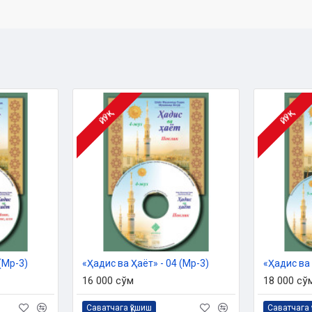
 ишлари қўмитанинг тавсияси ила
азли
ЙЎҚ
ЙЎҚ
унинг фазли
(Мp-3)
«Ҳадис ва Ҳаёт» - 04 (Мp-3)
«Ҳадис ва 
16 000 сўм
18 000 сў
Саватчага қўшиш
Саватчага 