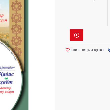
Танлаганларимга қўшиш