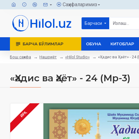
Саҳифаларимиз
Барчаси
БАРЧА БЎЛИМЛАР
ОБУНА
КИТОБЛАР
Бош саҳифа
Нашриёт
«Hilol Studio»
«Ҳадис ва Ҳаёт» - 24 
«Ҳадис ва Ҳаёт» - 24 (Мp-3)
ЙЎҚ