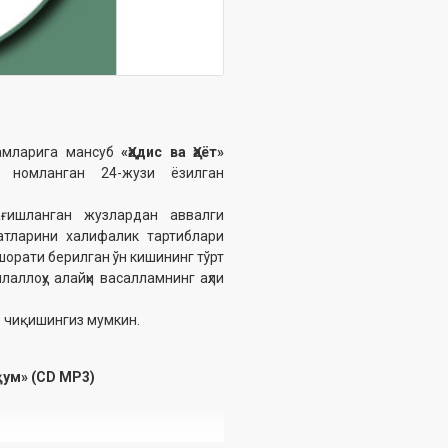
ламларига мансуб
«Ҳадис ва Ҳаёт»
номланган 24-жузи ёзилган
ағишланган жузлардан аввалги
атларини халифалик тартиблари
шорати берилган ўн кишининг тўрт
аллоҳу алайҳи васалламнинг аҳли
б чиқишингиз мумкин.
ҳум» (CD МР3)