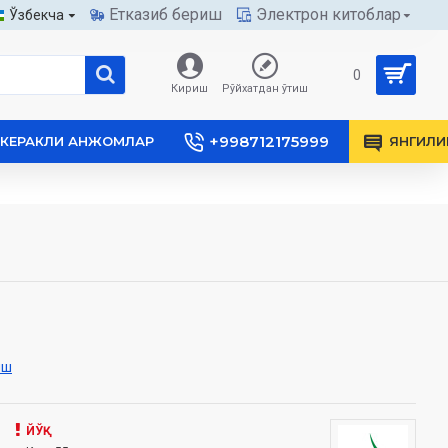
Етказиб бериш
Электрон китоблар
Ўзбекча
0
Кириш
Рўйхатдан ўтиш
+998712175999
КЕРАКЛИ АНЖОМЛАР
ЯНГИЛИ
иш
ЙЎҚ