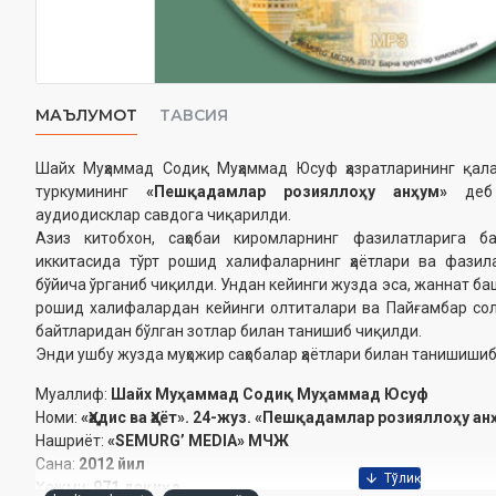
МАЪЛУМОТ
ТАВСИЯ
Шайх Муҳаммад Содиқ Муҳаммад Юсуф ҳазратларининг қа
туркумининг
«Пешқадамлар розияллоҳу анҳум»
деб 
аудиодисклар савдога чиқарилди.
Азиз китобхон, саҳобаи киромларнинг фазилатларига б
иккитасида тўрт рошид халифаларнинг ҳаётлари ва фазил
бўйича ўрганиб чиқилди. Ундан кейинги жузда эса, жаннат ба
рошид халифалардан кейинги олтиталари ва Пайғамбар солл
байтларидан бўлган зотлар билан танишиб чиқилди.
Энди ушбу жузда муҳожир саҳобалар ҳаётлари билан танишиши
Муаллиф:
Шайх Муҳаммад Содиқ Муҳаммад Юсуф
Номи:
«Ҳадис ва Ҳаёт». 24-жуз. «Пешқадамлар розияллоҳу ан
Нашриёт:
«SEMURG’ MEDIA» МЧЖ
Сана:
2012 йил
Ҳажми:
971 дақиқа