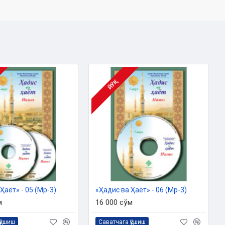
ЙЎҚ
Ҳаёт» - 05 (Мp-3)
«Ҳадис ва Ҳаёт» - 06 (Мp-3)
м
16 000 сўм
қўшиш
Саватчага қўшиш