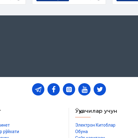
т
Ўқувчилар учун
бинет
Электрон Китоблар
р рўйхати
Обуна