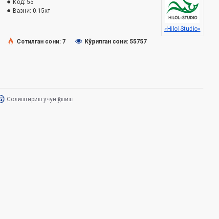
Код:
55
Вазни:
0.15кг
«Hilol Studio»
Сотилган сони: 7
Кўрилган сони: 55757
Солиштириш учун қўшиш