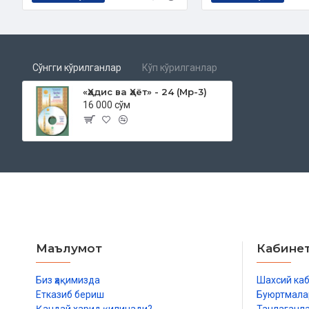
Сўнгги кўрилганлар
Кўп кўрилганлар
«Ҳадис ва Ҳаёт» - 24 (Мp-3)
16 000 сўм
Маълумот
Кабине
Биз ҳақимизда
Шахсий ка
Етказиб бериш
Буюртмала