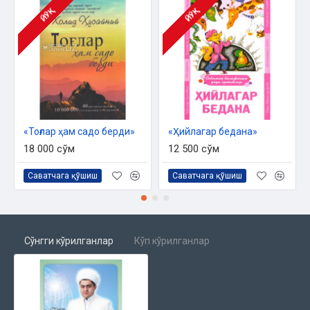
ЙЎҚ
ЙЎҚ
«Тоғлар ҳам садо берди»
«Ҳийлагар бедана»‎
18 000 сўм
12 500 сўм
Саватчага қўшиш
Саватчага қўшиш
Сўнгги кўрилганлар
Кўп кўрилганлар