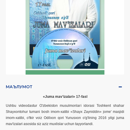
МАЪЛУМОТ
«Juma mav'izalari»
17
-fasl
Ushbu videodastur O'zbekiston musulmonlari idorasi Toshkent shahar
Shayxontohur tumani bosh imom-xatibi «Shayx Zayniddin» jome' masjidi
imom-xatibi, o'tkir voiz Odilxon qori Yunusxon o'g'lining 201
6
yilgi juma
mav'izalari asosida siz aziz muxlislar uchun tayyorlandi.