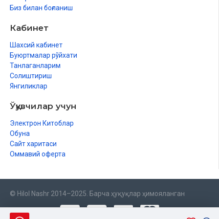
Биз билан боғланиш
Кабинет
Шахсий кабинет
Буюртмалар рўйхати
Танлаганларим
Солиштириш
Янгиликлар
Ўқувчилар учун
Электрон Китоблар
Обуна
Сайт харитаси
Оммавий оферта
© Hilol Nashr 2014–2025. Барча ҳуқуқлар ҳимояланган