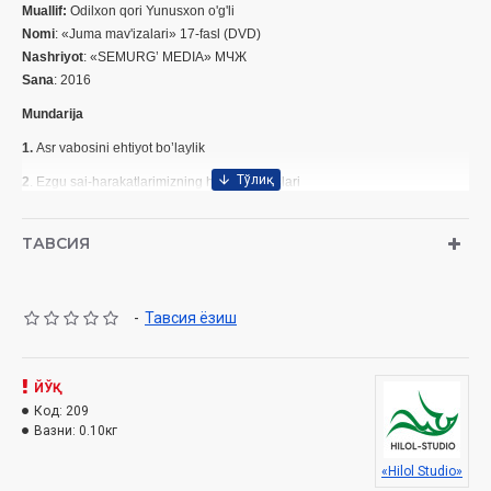
Muallif:
Odilxon qori Yunusxon o'g'li
Nomi
: «Juma mav'izalari» 17-fasl (DVD)
Nashriyot
: «SEMURG’ MEDIA» МЧЖ
Sana
: 2016
Mundarija
1.
Asr vabosini ehtiyot bo’laylik
2
. Ezgu sai-harakatlarimizning haqiqiy asoslari
3.
Olamlarga rahmat bo’lgan Payg’ambarni o’rganaylik
ТАВСИЯ
4.
Vatanparvarlik ulug’ fazilat
-
Тавсия ёзиш
ЙЎҚ
Код:
209
Вазни:
0.10кг
«Hilol Studio»