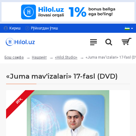
Кириш
Рўйхатдан ўтиш
Нашриёт
«Hilol Studio»
«Juma mav'izalari» 17-fasl (
Бош саҳифа
«Juma mav'izalari» 17-fasl (DVD)
ЙЎҚ