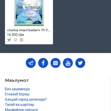
«Juma mav'izalari» 17-fasl (DVD)
16 000 сўм
Маълумот
Биз ҳақимизда
Етказиб бериш
Қандай харид қилинади?
Талаб ва шартлар
Махфийлик сиёсати